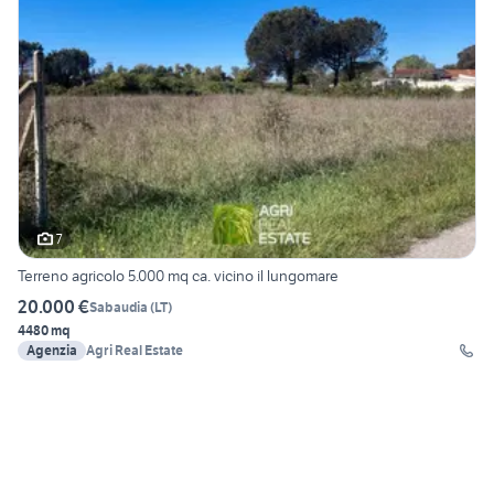
7
Terreno agricolo 5.000 mq ca. vicino il lungomare
20.000 €
Sabaudia
(
LT
)
4480 mq
Agenzia
Agri Real Estate