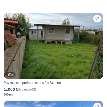
6
Piazzola con prefabbricato a Rio Martino
17.000 €
Sabaudia
(
LT
)
200 mq