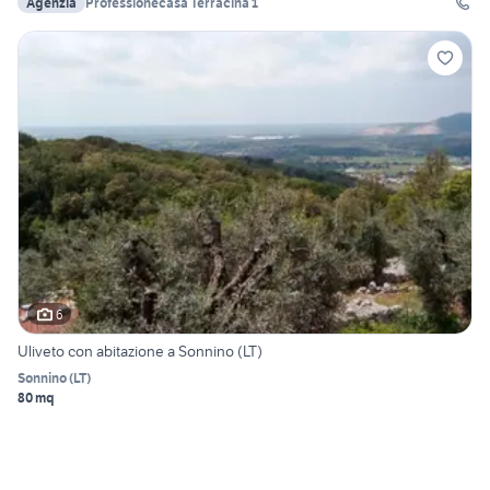
Agenzia
Professionecasa Terracina 1
6
Uliveto con abitazione a Sonnino (LT)
Sonnino
(
LT
)
80 mq