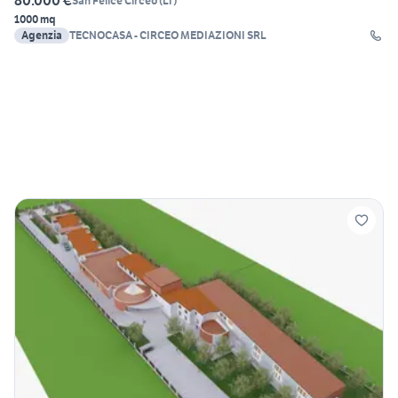
80.000 €
San Felice Circeo
(
LT
)
1000 mq
Agenzia
TECNOCASA - CIRCEO MEDIAZIONI SRL