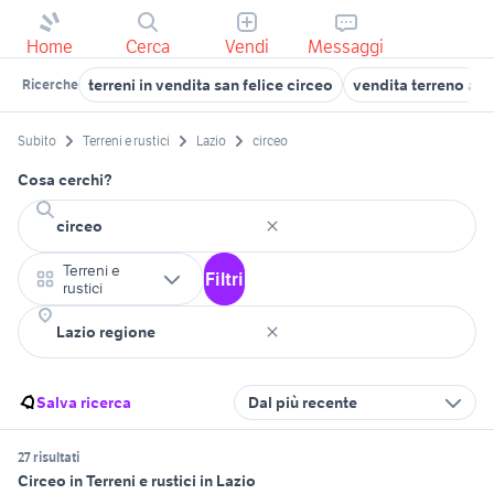
Home
Cerca
Vendi
Messaggi
terreni in vendita san felice circeo
vendita terreno agr
Ricerche
Subito
Terreni e rustici
Lazio
circeo
Cosa cerchi?
Terreni e
Filtri
rustici
Salva ricerca
Dal più recente
27 risultati
Circeo in Terreni e rustici in Lazio