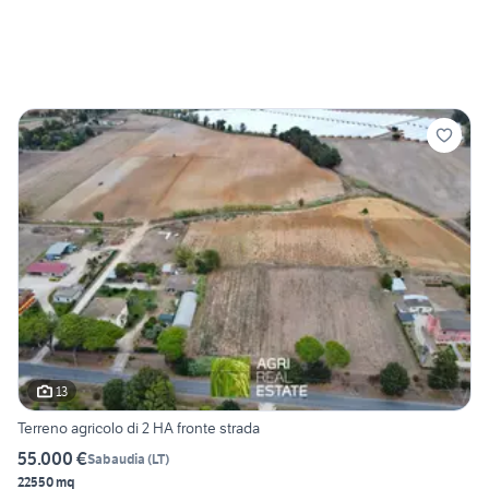
13
Terreno agricolo di 2 HA fronte strada
55.000 €
Sabaudia
(
LT
)
22550 mq