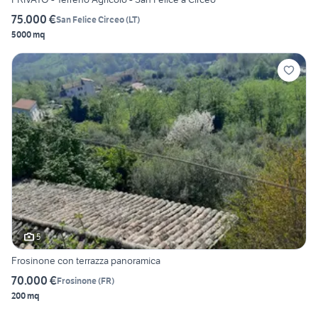
75.000 €
San Felice Circeo
(
LT
)
5000 mq
5
Frosinone con terrazza panoramica
70.000 €
Frosinone
(
FR
)
200 mq