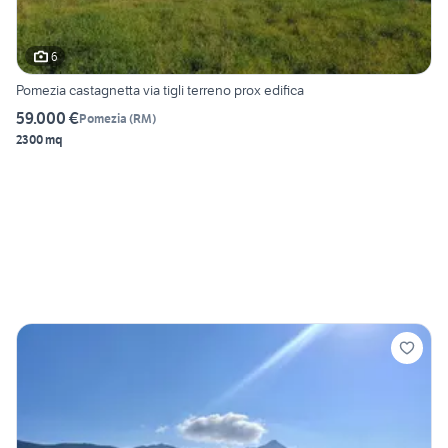
6
Pomezia castagnetta via tigli terreno prox edifica
59.000 €
Pomezia
(
RM
)
2300 mq