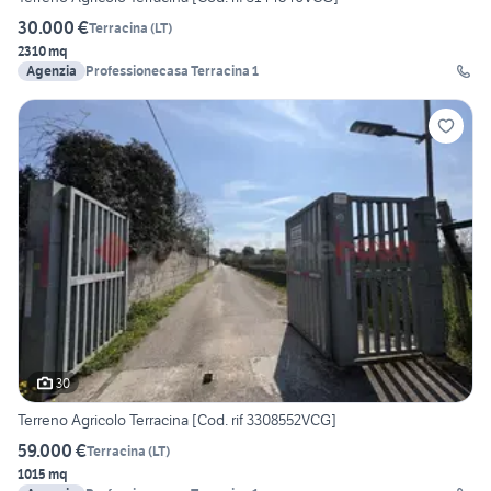
30.000 €
Terracina
(
LT
)
2310 mq
Agenzia
Professionecasa Terracina 1
30
Terreno Agricolo Terracina [Cod. rif 3308552VCG]
59.000 €
Terracina
(
LT
)
1015 mq