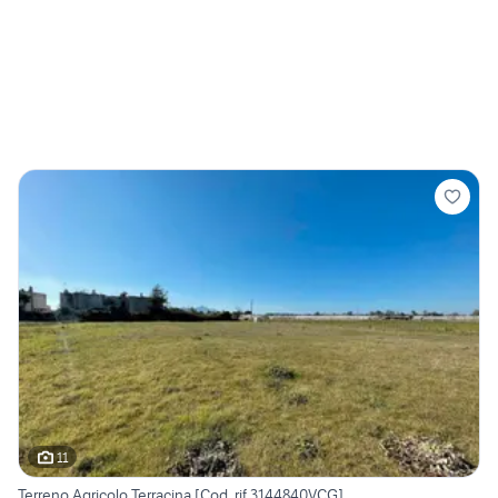
11
Terreno Agricolo Terracina [Cod. rif 3144840VCG]