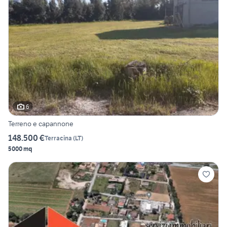
6
Terreno e capannone
148.500 €
Terracina
(
LT
)
5000 mq