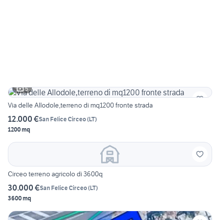
5
Via delle Allodole,terreno di mq1200 fronte strada
12.000 €
San Felice Circeo
(
LT
)
1200 mq
Circeo terreno agricolo di 3600q
30.000 €
San Felice Circeo
(
LT
)
3600 mq