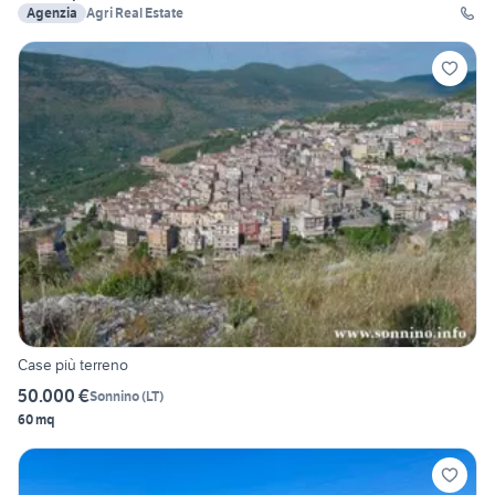
Agenzia
Agri Real Estate
Case più terreno
50.000 €
Sonnino
(
LT
)
60 mq