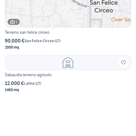
3
Terreno san felice circeo
90.000 €
San Felice Circeo
(
LT
)
2000 mq
Sabaudia terreno agricolo
12.000 €
Latina
(
LT
)
1460 mq