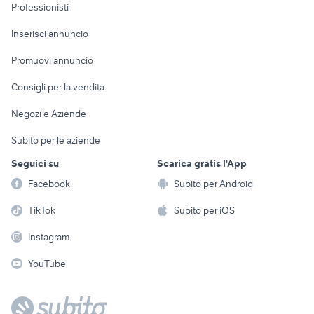
Informatica
Animali
Professionisti
Arredamento e
Console e
Accessori per
Casalinghi
Inserisci annuncio
Videogiochi
animali
Elettrodomestici
Promuovi annuncio
Audio/Video
Musica e Film
Giardino e Fai da te
Consigli per la vendita
Fotografia
Libri e Riviste
Abbigliamento e
Negozi e Aziende
Telefonia
Strumenti Musicali
Accessori
Subito per le aziende
Sports
Tutto per i bambini
Seguici su
Scarica gratis l'App
Biciclette
Facebook
Subito per Android
Collezionismo
TikTok
Subito per iOS
Instagram
YouTube