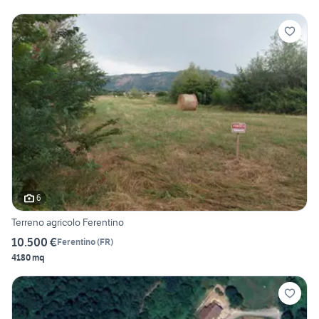
6
Terreno agricolo Ferentino
10.500 €
Ferentino
(
FR
)
4180 mq