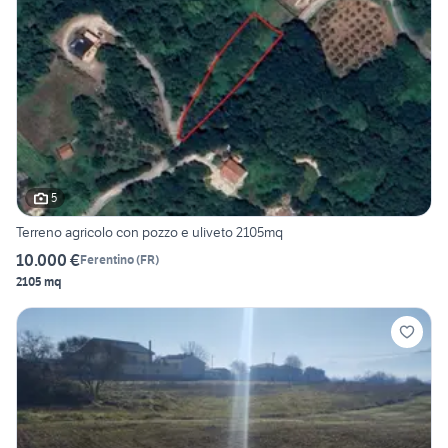
5
Terreno agricolo con pozzo e uliveto 2105mq
10.000 €
Ferentino
(
FR
)
2105 mq