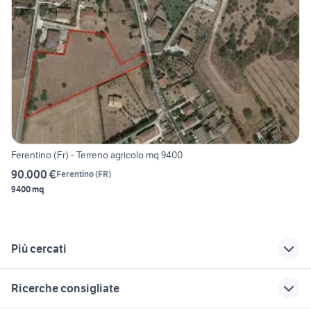
Ferentino (Fr) - Terreno agricolo mq 9400
90.000 €
Ferentino
(
FR
)
9400 mq
Più cercati
Correlati
Richerche simili
Suggerimenti
Ricerche consigliate
vendita terreno
terreno agricolo
terreno agricolo friuli