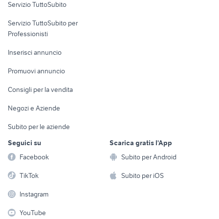
Servizio TuttoSubito
elettronica
per la casa e la
sports e hobby
Servizio TuttoSubito per
persona
Informatica
Animali
Professionisti
Arredamento e
Console e
Accessori per
Casalinghi
Inserisci annuncio
Videogiochi
animali
Elettrodomestici
Promuovi annuncio
Audio/Video
Musica e Film
Giardino e Fai da te
Consigli per la vendita
Fotografia
Libri e Riviste
Abbigliamento e
Negozi e Aziende
Telefonia
Strumenti Musicali
Accessori
Subito per le aziende
Sports
Tutto per i bambini
Seguici su
Scarica gratis l'App
Biciclette
Facebook
Subito per Android
Collezionismo
TikTok
Subito per iOS
Instagram
YouTube