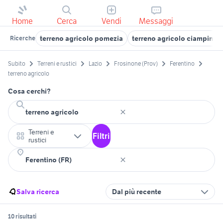
Home
Cerca
Vendi
Messaggi
terreno agricolo pomezia
terreno agricolo ciampino
Ricerche
Subito
Terreni e rustici
Lazio
Frosinone (Prov)
Ferentino
terreno agricolo
Cosa cerchi?
Terreni e
Filtri
rustici
Salva ricerca
Dal più recente
10 risultati