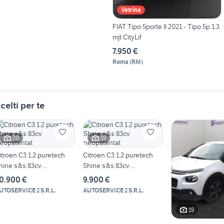
Vetrina
FIAT Tipo 5porte II 2021 - Tipo 5p 1.3
mjt CityLif
7.950 €
Roma
(
RM
)
celti per te
20
19
itroen C3 1.2 puretech
Citroen C3 1.2 puretech
hine s&s 83cv
Shine s&s 83cv
eopatentat
neopatentat
0.900 €
9.900 €
UTOSERVICE 2 S.R.L.
AUTOSERVICE 2 S.R.L.
19