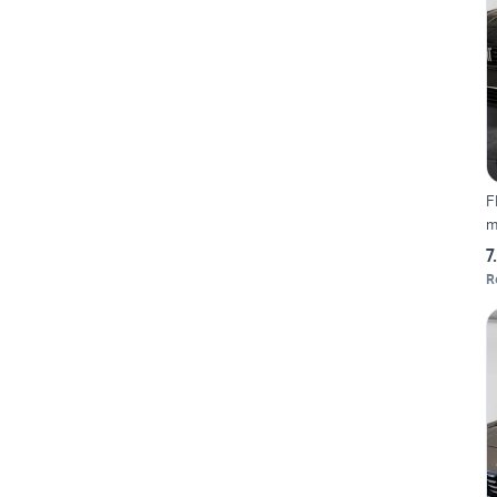
F
m
7
R