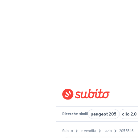
peugeot 205
clio 2.0
Ricerche
simili
Subito
In vendita
Lazio
205 55 16