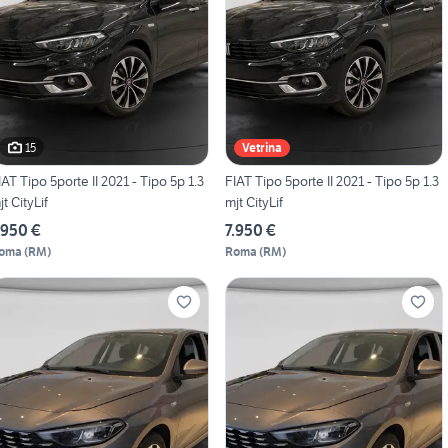
15
Vetrina
IAT Tipo 5porte II 2021 - Tipo 5p 1.3
FIAT Tipo 5porte II 2021 - Tipo 5p 1.3
jt CityLif
mjt CityLif
.950 €
7.950 €
oma
(
RM
)
Roma
(
RM
)