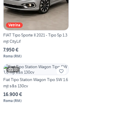
Vetrina
FIAT Tipo 5porte II 2021 - Tipo 5p 1.3
mjt CityLif
7.950 €
Roma
(
RM
)
10
Fiat Tipo Station Wagon Tipo SW 1.6
mjt s&s 130cv
16.900 €
Roma
(
RM
)