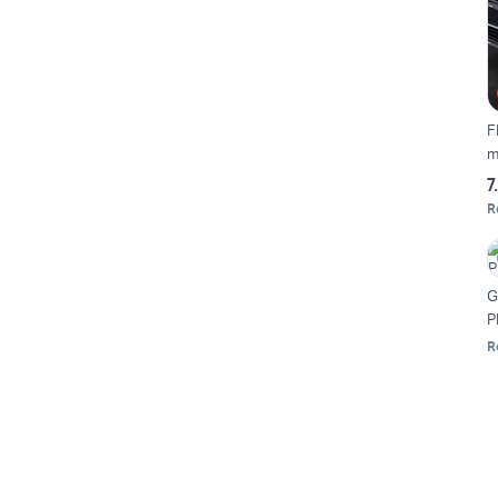
F
m
7
R
G
P
R