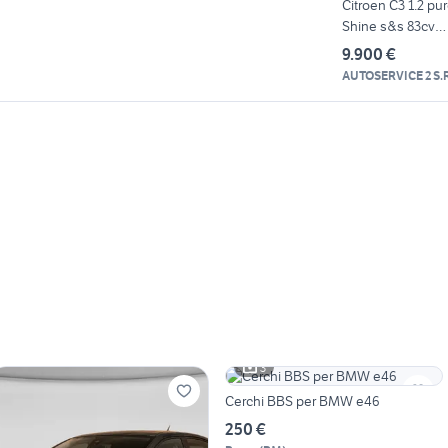
Citroen C3 1.2 pu
Shine s&s 83cv
neopatentat
9.900 €
AUTOSERVICE 2 S.R
3
Cerchi BBS per BMW e46
250 €