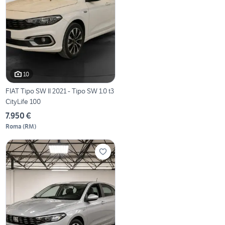
10
FIAT Tipo SW II 2021 - Tipo SW 1.0 t3
CityLife 100
7.950 €
Roma
(
RM
)