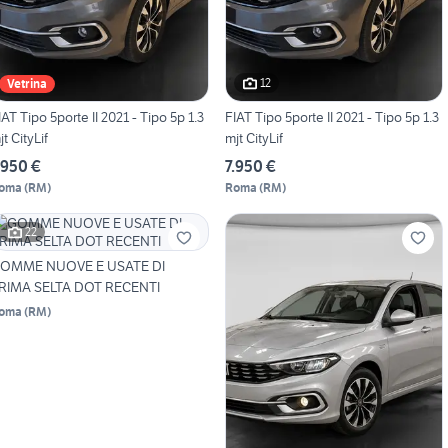
12
Vetrina
IAT Tipo 5porte II 2021 - Tipo 5p 1.3
FIAT Tipo 5porte II 2021 - Tipo 5p 1.3
jt CityLif
mjt CityLif
.950 €
7.950 €
oma
(
RM
)
Roma
(
RM
)
22
OMME NUOVE E USATE DI
RIMA SELTA DOT RECENTI
oma
(
RM
)