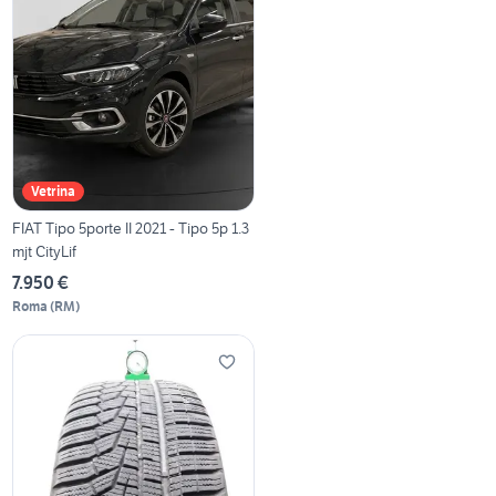
Vetrina
FIAT Tipo 5porte II 2021 - Tipo 5p 1.3
mjt CityLif
7.950 €
Roma
(
RM
)