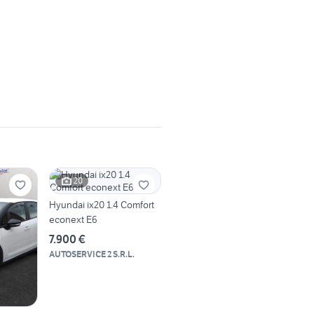
20
Hyundai ix20 1.4 Comfort
econext E6
7.900 €
AUTOSERVICE 2 S.R.L.