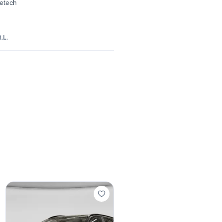
retech
.L.