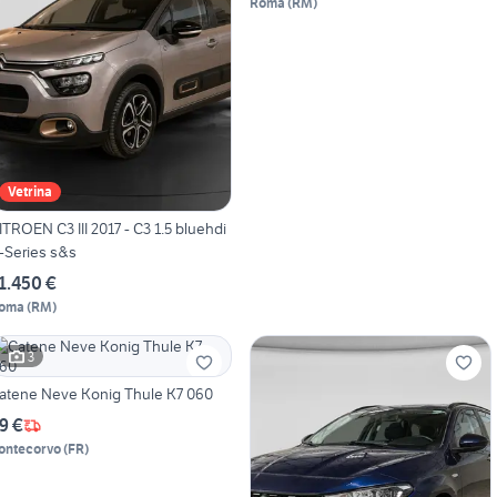
Roma
(
RM
)
Vetrina
ITROEN C3 III 2017 - C3 1.5 bluehdi
-Series s&s
1.450 €
oma
(
RM
)
3
atene Neve Konig Thule K7 060
9 €
ontecorvo
(
FR
)