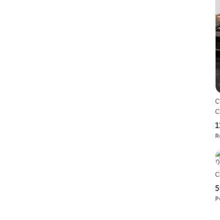
C
C
1
R
C
5
P