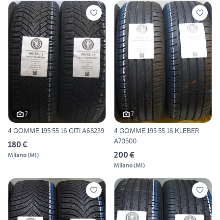
7
7
4 GOMME 195 55 16 GITI A68239
4 GOMME 195 55 16 KLEBER
A70500
180 €
200 €
Milano
(
MI
)
Milano
(
MI
)