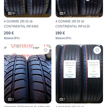
10
9
4 GOMME 195 55 16
4 GOMME 195 55 16
CONTINENTAL RIF4483
CONTINENTAL RIF4235
200 €
190 €
Siziano
(
PV
)
Siziano
(
PV
)
3
7