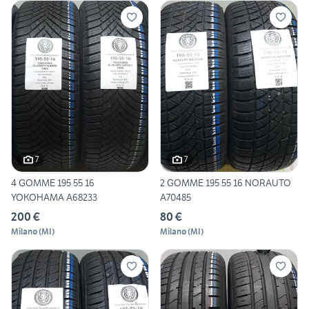
7
7
4 GOMME 195 55 16
2 GOMME 195 55 16 NORAUTO
YOKOHAMA A68233
A70485
200 €
80 €
Milano
(
MI
)
Milano
(
MI
)