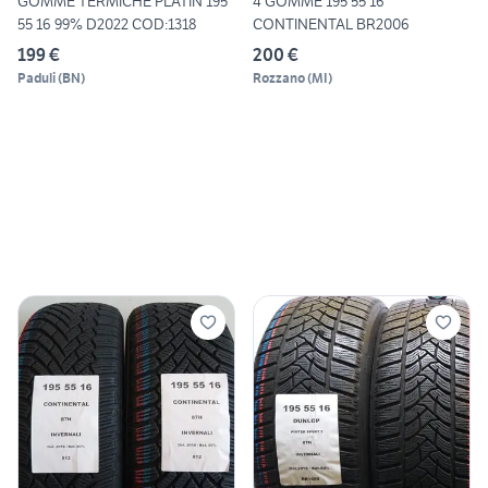
GOMME TERMICHE PLATIN 195
4 GOMME 195 55 16
55 16 99% D2022 COD:1318
CONTINENTAL BR2006
199 €
200 €
Paduli
(
BN
)
Rozzano
(
MI
)