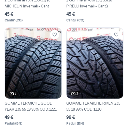
2 Gomme al 70% 195/55/16
2 Gomme al 70% 195/55/16
MICHELIN Invernali - Cant
PIRELLI Invernali - Cantù
45 €
45 €
Cantu'
(
CO
)
Cantu'
(
CO
)
3
3
GOMME TERMICHE GOOD
GOMME TERMICHE RIKEN 235
YEAR 235 55 19 95% COD:1221
55 18 99% COD:1220
49 €
99 €
Paduli
(
BN
)
Paduli
(
BN
)