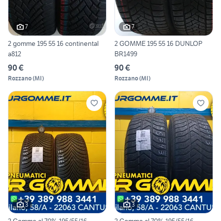
7
7
2 gomme 195 55 16 continental
2 GOMME 195 55 16 DUNLOP
a812
BR1499
90 €
90 €
Rozzano
(
MI
)
Rozzano
(
MI
)
3
3