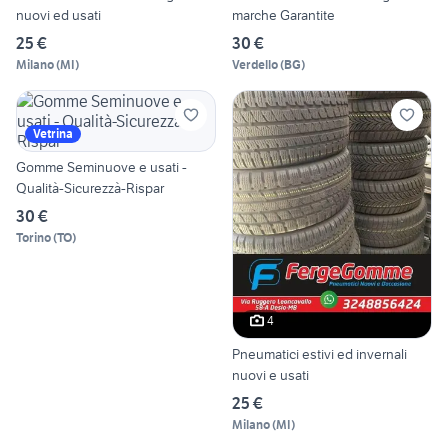
nuovi ed usati
marche Garantite
25 €
30 €
Milano
(
MI
)
Verdello
(
BG
)
Vetrina
Gomme Seminuove e usati -
Qualità-Sicurezzà-Rispar
30 €
Torino
(
TO
)
4
Pneumatici estivi ed invernali
nuovi e usati
25 €
Milano
(
MI
)