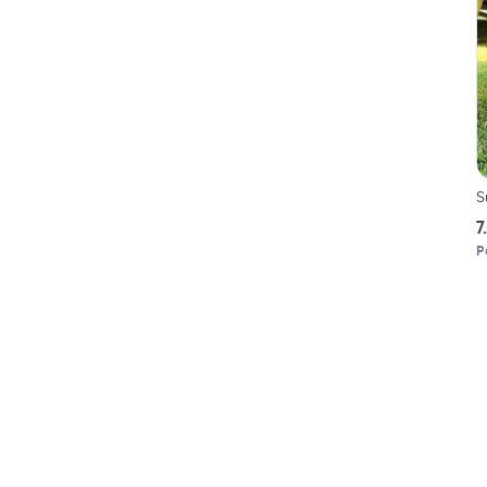
S
7
P