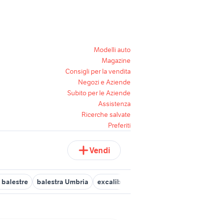
Modelli auto
Magazine
Consigli per la vendita
Negozi e Aziende
Subito per le Aziende
Assistenza
Ricerche salvate
Preferiti
Vendi
 balestre
balestra Umbria
excalibur balestra
scarpe da caccia