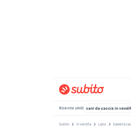
cani da caccia in vendi
Ricerche
simili
Subito
In vendita
Lazio
balestra ca