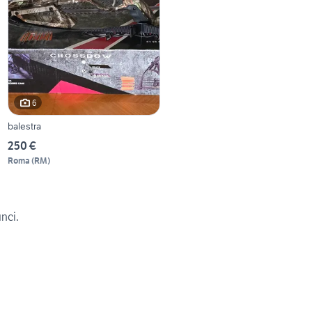
6
balestra
250 €
Roma
(
RM
)
unci.