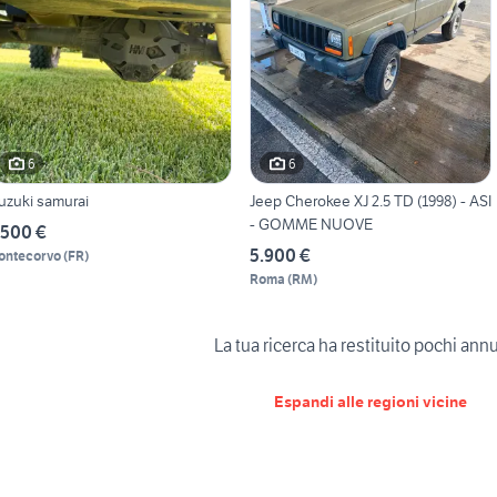
6
6
uzuki samurai
Jeep Cherokee XJ 2.5 TD (1998) - ASI
- GOMME NUOVE
.500 €
5.900 €
ontecorvo
(
FR
)
Roma
(
RM
)
La tua ricerca ha restituito pochi ann
Espandi alle regioni vicine