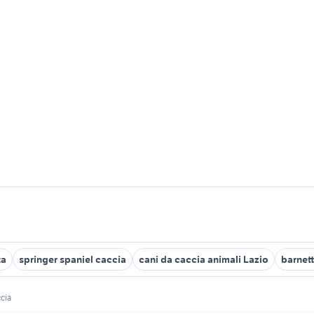
ta
springer spaniel caccia
cani da caccia animali Lazio
barnett
ccia