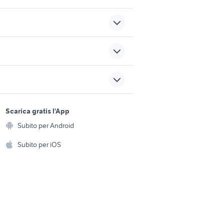
offerte di lavoro a parma
dita
offerte lavoro ottaviano
sports e hobby
a
Scarica gratis l'App
Animali
vendo gelateria ambulante
Subito per Android
ento e
Accessori per animali
auto usate reggio emilia
hi
Subito per iOS
Musica e Film
omestici
Libri e Riviste
e Fai da te
Strumenti Musicali
amento e
ri
Sports