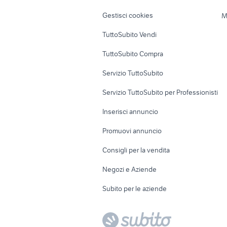
Veicoli commerciali
Case vacanza
Gestisci cookies
M
Uffici e Locali
TuttoSubito Vendi
commerciali
TuttoSubito Compra
Servizio TuttoSubito
Servizio TuttoSubito per Professionisti
Inserisci annuncio
Promuovi annuncio
Consigli per la vendita
Negozi e Aziende
Subito per le aziende