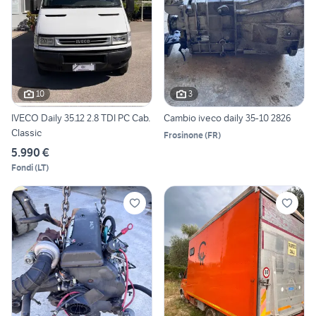
10
3
IVECO Daily 35.12 2.8 TDI PC Cab.
Cambio iveco daily 35-10 2826
Classic
Frosinone
(
FR
)
5.990 €
Fondi
(
LT
)