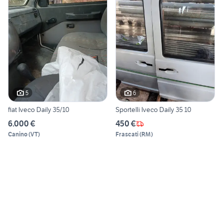
5
6
fiat Iveco Daily 35/10
Sportelli Iveco Daily 35 10
6.000 €
450 €
Canino
(
VT
)
Frascati
(
RM
)