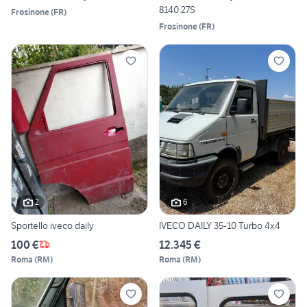
8140.27S
Frosinone
(
FR
)
Frosinone
(
FR
)
2
6
Sportello iveco daily
IVECO DAILY 35-10 Turbo 4x4
100 €
12.345 €
Roma
(
RM
)
Roma
(
RM
)