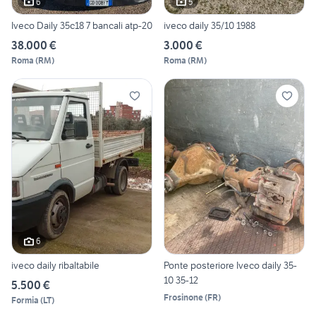
6
5
Iveco Daily 35c18 7 bancali atp-20
iveco daily 35/10 1988
38.000 €
3.000 €
Roma
(
RM
)
Roma
(
RM
)
6
iveco daily ribaltabile
Ponte posteriore Iveco daily 35-
10 35-12
5.500 €
Frosinone
(
FR
)
Formia
(
LT
)