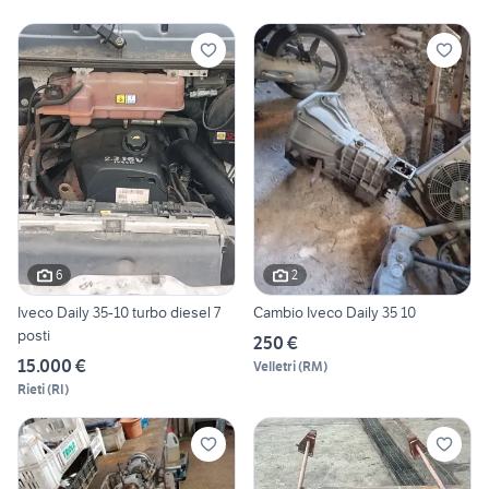
6
2
Iveco Daily 35-10 turbo diesel 7
Cambio Iveco Daily 35 10
posti
250 €
15.000 €
Velletri
(
RM
)
Rieti
(
RI
)