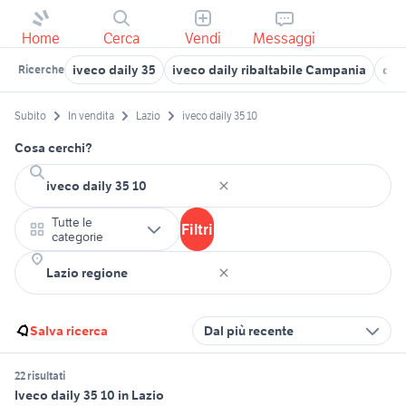
Home
Cerca
Vendi
Messaggi
iveco daily 35
iveco daily ribaltabile Campania
dail
Ricerche
Subito
In vendita
Lazio
iveco daily 35 10
Cosa cerchi?
Tutte le
Filtri
categorie
Salva ricerca
Dal più recente
22 risultati
Iveco daily 35 10 in Lazio