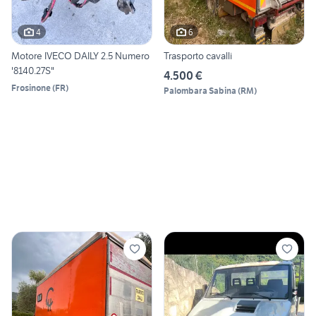
4
6
Motore IVECO DAILY 2.5 Numero
Trasporto cavalli
'8140.27S"
4.500 €
Frosinone
(
FR
)
Palombara Sabina
(
RM
)