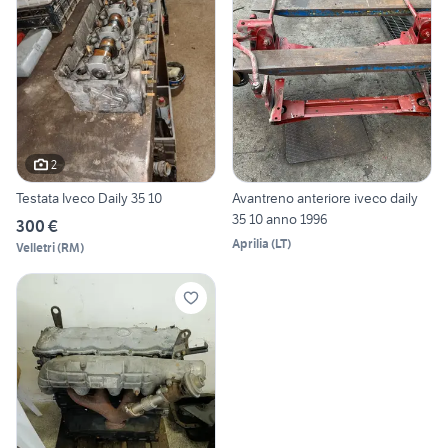
2
Testata Iveco Daily 35 10
Avantreno anteriore iveco daily
35 10 anno 1996
300 €
Aprilia
(
LT
)
Velletri
(
RM
)