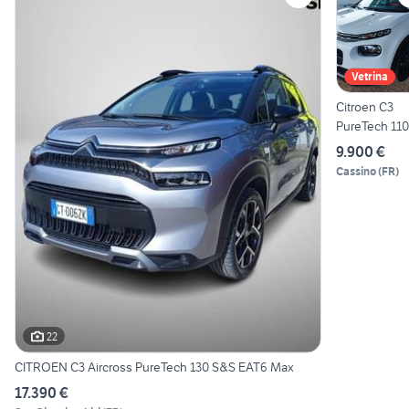
Vetrina
Citroen C3
PureTech 110
S&S Shine
9.900 €
Cassino
(
FR
)
22
CITROEN C3 Aircross PureTech 130 S&S EAT6 Max
17.390 €