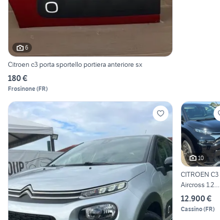
6
Citroen c3 porta sportello portiera anteriore sx
180 €
Frosinone
(
FR
)
10
CITROEN C3
Aircross 1.2
PureTech Yo
12.900 €
Cassino
(
FR
)