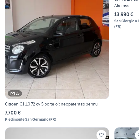
Aircross
PureTech 110
13.990 €
S&S C-Serie
San Giorgio a L
(
FR
)
23
Citroen C1 1.0 72 cv 5 porte ok neopatentati permu
7.700 €
Piedimonte San Germano
(
FR
)