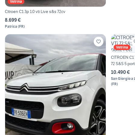
Vetrina
Citroen C1 3p 1.0 vti Live s&s 72cv
8.699 €
Patrica
(
FR
)
Vetrina
CITROEN C1 
72 S&S 5 por
Feel
10.490 €
San Giorgio a L
(
FR
)