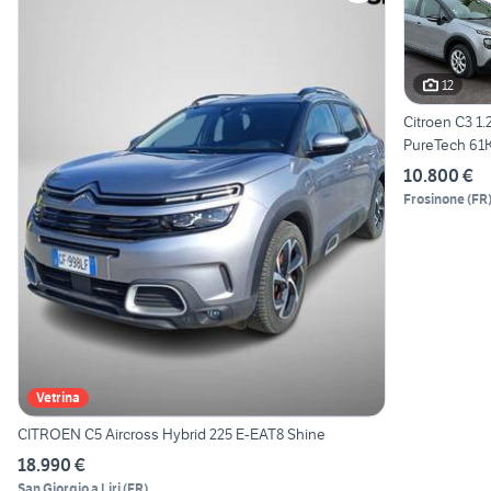
12
Citroen C3 1.
PureTech 61
Business
10.800 €
Frosinone
(
FR
Vetrina
CITROEN C5 Aircross Hybrid 225 E-EAT8 Shine
18.990 €
San Giorgio a Liri
(
FR
)