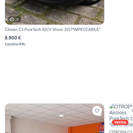
25
Citroen C3 PureTech 82CV Shine-2017"IMPECCABILE"
8.900 €
Cassino
(
FR
)
Vetrina
CITROEN C3