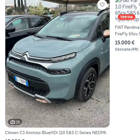
Vetrina
FIAT Pandina 
FireFly 65cv
6m Hybrid P
15.000 €
Ceccano
(
FR
)
26
Citroen C3 Aircross BlueHDi 110 S&S C-Series NEOPA