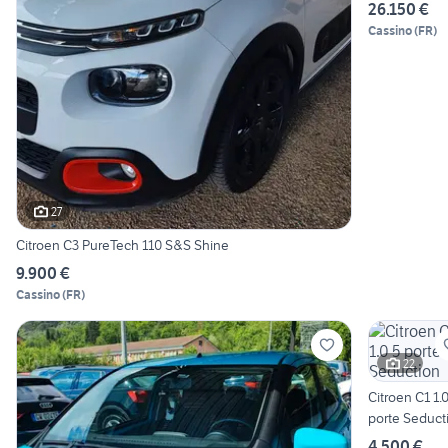
145 cv
26.150 €
Automatico 
Cassino
(
FR
)
27
Citroen C3 PureTech 110 S&S Shine
9.900 €
Cassino
(
FR
)
22
Citroen C1 1.0
porte Seduct
4.500 €