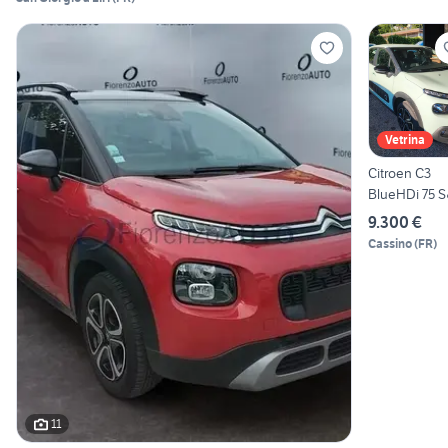
Vetrina
Citroen C3
BlueHDi 75 
Shine
9.300 €
Cassino
(
FR
)
11