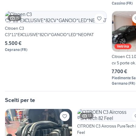
2016"UNIPR
Cassino
(
FR
)
15
Citroen C3
C3*1.1*EXCLUSIVE*82CV*GANCIO*LED*NEOPAT
5.500 €
Vetrina
Ceprano
(
FR
)
Citroen C1 1.0
cv 5 porte ok
neopatentati
7.700 €
permu
Piedimonte Sa
Germano
(
FR
)
Scelti per te
13
CITROEN C3 Aircross PureTech 
Feel