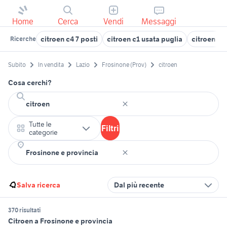
Home
Cerca
Vendi
Messaggi
citroen c4 7 posti
citroen c1 usata puglia
citroen c3
Ricerche
Subito
In vendita
Lazio
Frosinone (Prov)
citroen
Cosa cerchi?
Tutte le
Filtri
categorie
Salva ricerca
Dal più recente
370 risultati
Citroen a Frosinone e provincia