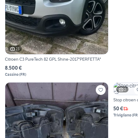
23
Citroen C3 PureTech 82 GPL Shine-2017"PERFETTA"
8.500 €
Cassino
(
FR
)
2
Stop citroen 
50 €
Trivigliano
(
FR