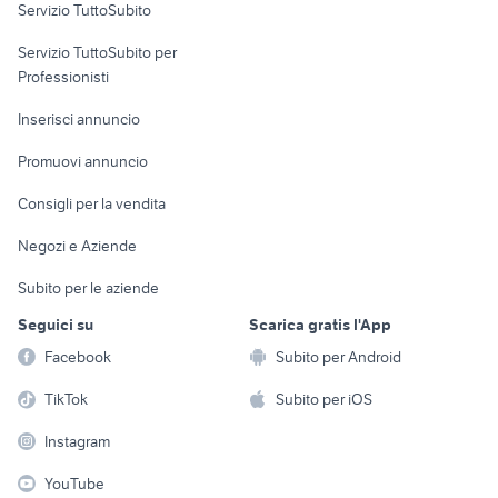
Servizio TuttoSubito
elettronica
per la casa e la
sports e hobby
Servizio TuttoSubito per
persona
Informatica
Animali
Professionisti
Arredamento e
Console e
Accessori per
Casalinghi
Inserisci annuncio
Videogiochi
animali
Elettrodomestici
Promuovi annuncio
Audio/Video
Musica e Film
Giardino e Fai da te
Consigli per la vendita
Fotografia
Libri e Riviste
Abbigliamento e
Negozi e Aziende
Telefonia
Strumenti Musicali
Accessori
Subito per le aziende
Sports
Tutto per i bambini
Seguici su
Scarica gratis l'App
Biciclette
Facebook
Subito per Android
Collezionismo
TikTok
Subito per iOS
Instagram
YouTube