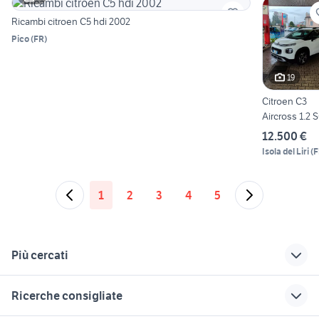
Ricambi citroen C5 hdi 2002
Pico
(
FR
)
19
Citroen C3
Aircross 1.2
40.000KM
12.500 €
PROMO
Isola del Liri
(
F
1
2
3
4
5
Più cercati
Correlati
Richerche simili
Suggerimenti
Ricerche consigliate
citroen c3 2002
citroen c2 Brescia
auto citroen c3