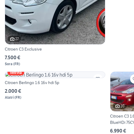
27
Citroen C3 Exclusive
7.500 €
Sora
(
FR
)
Vetrina
Citroen Berlingo 1.6 16v hdi 5p
2.000 €
Alatri
(
FR
)
20
Citroen C3 1.
BlueHDi 75C
Exclusive-
6.990 €