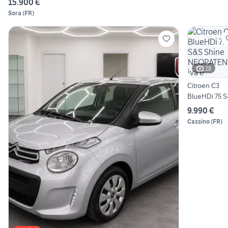
15.900 €
Sora
(
FR
)
28
Citroen C3
BlueHDi 75 
Shine
9.990 €
NEOPATENTA
Cassino
(
FR
)
iva e