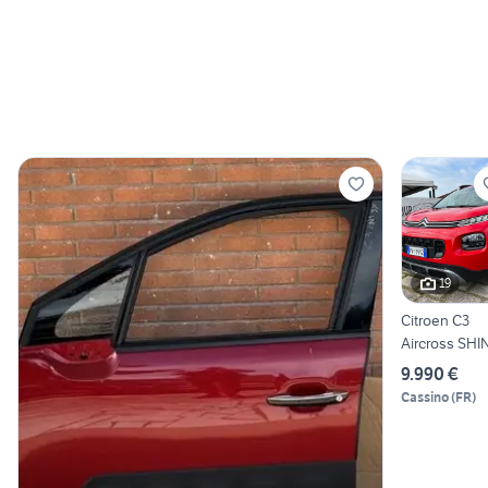
19
Citroen C3
Aircross SHI
1.2 GPL-
9.990 €
2019"UNIPR
Cassino
(
FR
)