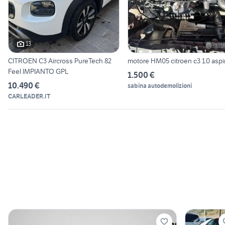
13
CITROEN C3 Aircross PureTech 82
motore HM05 citroen c3 1.0 aspi
Feel IMPIANTO GPL
1.500 €
10.490 €
sabina autodemolizioni
CARLEADER.IT