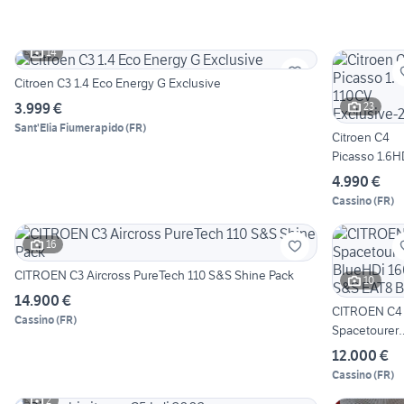
14
Citroen C3 1.4 Eco Energy G Exclusive
3.999 €
23
Sant'Elia Fiumerapido
(
FR
)
Citroen C4
Picasso 1.6H
110CV Exclus
4.990 €
2012
Cassino
(
FR
)
16
CITROEN C3 Aircross PureTech 110 S&S Shine Pack
10
14.900 €
CITROEN C4
Cassino
(
FR
)
Spacetourer
BlueHDi 160
12.000 €
EAT8 Busi
Cassino
(
FR
)
2