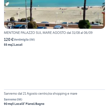
6
MENTONE PALAZZO SUL MARE AGOSTO dal 31/08 al 06/09
120 €
Ventimiglia
(
IM
)
55 mq
2 Locali
6
Sanremo dal 21 Agosto centro,tra shopping e mare
Sanremo
(
IM
)
90 mq
5 Locali
3° Piano
1 Bagno