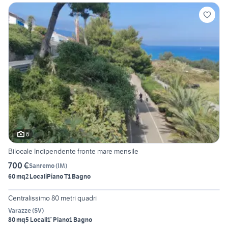
6
Bilocale Indipendente fronte mare mensile
700 €
Sanremo
(
IM
)
60 mq
2 Locali
Piano T
1 Bagno
6
Centralissimo 80 metri quadri
Varazze
(
SV
)
80 mq
5 Locali
1° Piano
1 Bagno