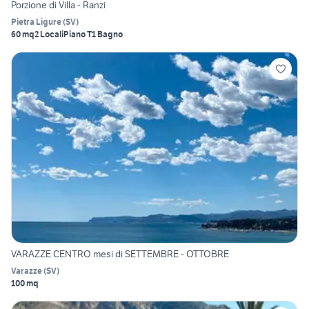
Porzione di Villa - Ranzi
Pietra Ligure
(
SV
)
60 mq
2 Locali
Piano T
1 Bagno
VARAZZE CENTRO mesi di SETTEMBRE - OTTOBRE
Varazze
(
SV
)
100 mq