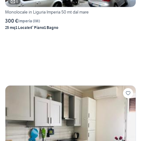
6
Monolocale in Liguria Imperia 50 mt dal mare
300 €
Imperia
(
IM
)
25 mq
1 Locale
4° Piano
1 Bagno