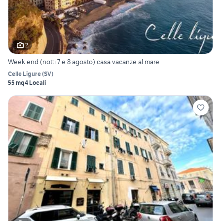
2
Week end (notti 7 e 8 agosto) casa vacanze al mare
Celle Ligure
(
SV
)
55 mq
4 Locali