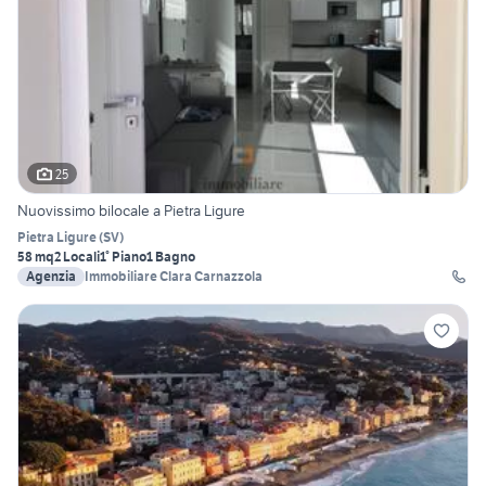
25
Nuovissimo bilocale a Pietra Ligure
Pietra Ligure
(
SV
)
58 mq
2 Locali
1° Piano
1 Bagno
Agenzia
Immobiliare Clara Carnazzola