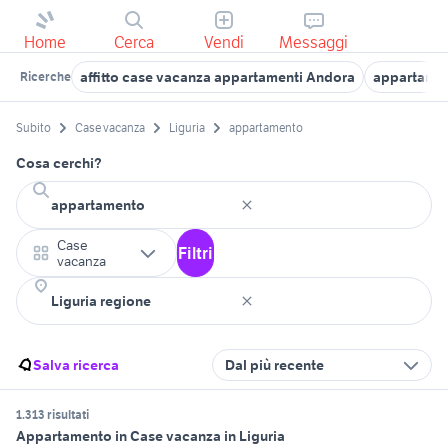
Home
Cerca
Vendi
Messaggi
affitto case vacanza appartamenti Andora
appartamen
Ricerche
Subito
Case vacanza
Liguria
appartamento
Cosa cerchi?
Case
Filtri
vacanza
Salva ricerca
Dal più recente
1.313 risultati
Appartamento in Case vacanza in Liguria