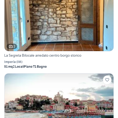
2
La Segreta Bilocale arredato centro borgo storico
Imperia
(
IM
)
51 mq
2 Locali
Piano T
1 Bagno