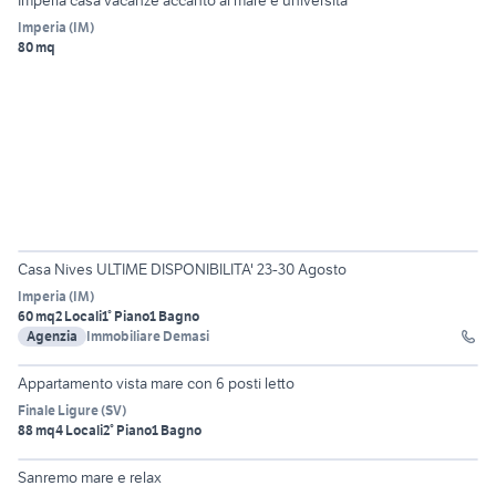
Imperia casa vacanze accanto al mare e università
Imperia
(
IM
)
80 mq
23
Casa Nives ULTIME DISPONIBILITA' 23-30 Agosto
Imperia
(
IM
)
60 mq
2 Locali
1° Piano
1 Bagno
Agenzia
Immobiliare Demasi
4
Appartamento vista mare con 6 posti letto
Finale Ligure
(
SV
)
88 mq
4 Locali
2° Piano
1 Bagno
6
Sanremo mare e relax