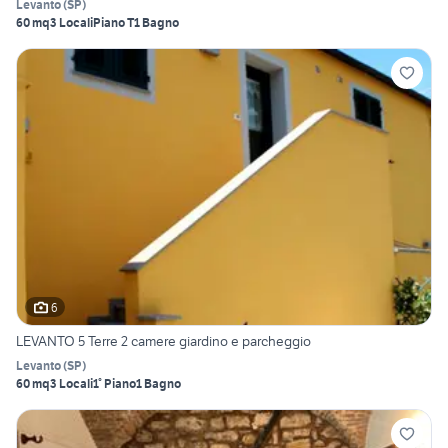
Levanto
(
SP
)
60 mq
3 Locali
Piano T
1 Bagno
6
LEVANTO 5 Terre 2 camere giardino e parcheggio
Levanto
(
SP
)
60 mq
3 Locali
1° Piano
1 Bagno