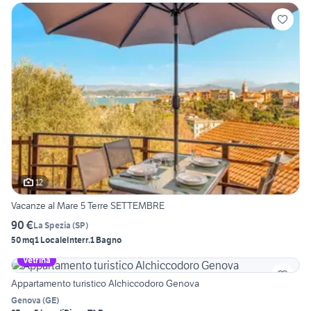
12
Vacanze al Mare 5 Terre SETTEMBRE
90 €
La Spezia
(
SP
)
50 mq
1 Locale
Interr.
1 Bagno
Vetrina
Appartamento turistico Alchiccodoro Genova
Genova
(
GE
)