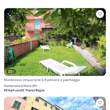
6
Monterosso cinque terre 6/8 persone e parcheggio
Monterosso al Mare
(
SP
)
80 mq
4 Locali
1° Piano
1 Bagno