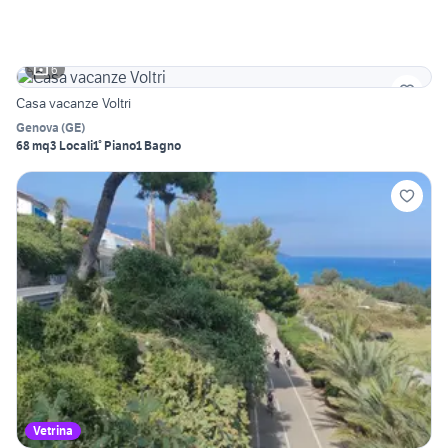
6
Casa vacanze Voltri
Genova
(
GE
)
68 mq
3 Locali
1° Piano
1 Bagno
Vetrina