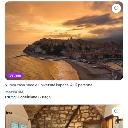
Vetrina
Nuova casa mare e università Imperia: 4+6 persone
Imperia
(
IM
)
120 mq
5 Locali
Piano T
2 Bagni