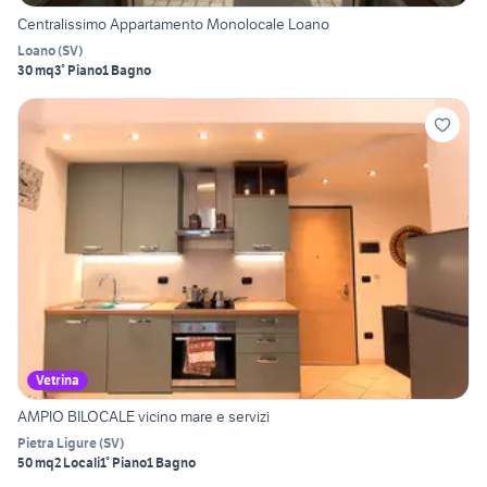
Centralissimo Appartamento Monolocale Loano
Loano
(
SV
)
30 mq
3° Piano
1 Bagno
Vetrina
AMPIO BILOCALE vicino mare e servizi
Pietra Ligure
(
SV
)
50 mq
2 Locali
1° Piano
1 Bagno