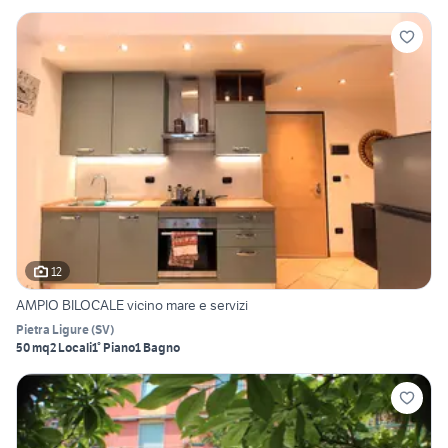
12
AMPIO BILOCALE vicino mare e servizi
Pietra Ligure
(
SV
)
50 mq
2 Locali
1° Piano
1 Bagno