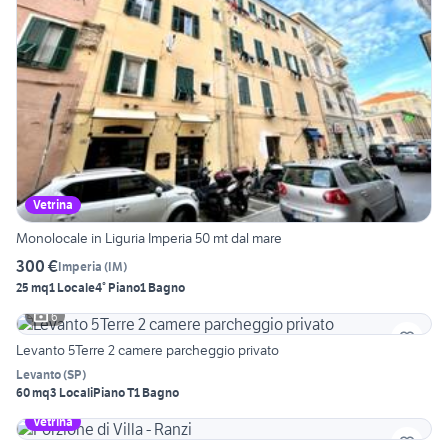
Vetrina
Monolocale in Liguria Imperia 50 mt dal mare
300 €
Imperia
(
IM
)
25 mq
1 Locale
4° Piano
1 Bagno
6
Levanto 5Terre 2 camere parcheggio privato
Levanto
(
SP
)
60 mq
3 Locali
Piano T
1 Bagno
Vetrina