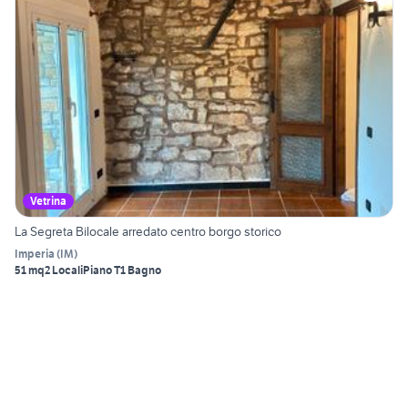
Vetrina
La Segreta Bilocale arredato centro borgo storico
Imperia
(
IM
)
51 mq
2 Locali
Piano T
1 Bagno