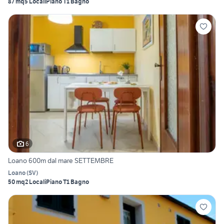
87 mq
5 Locali
Piano T
1 Bagno
6
Loano 600m dal mare SETTEMBRE
Loano
(
SV
)
50 mq
2 Locali
Piano T
1 Bagno