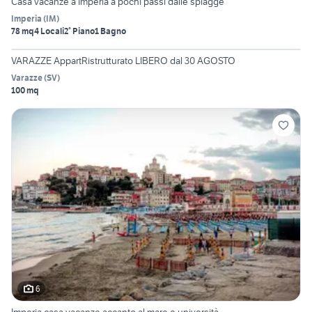
Casa vacanze a Imperia a pochi passi dalle spiagge
Imperia
(
IM
)
78 mq
4 Locali
2° Piano
1 Bagno
VARAZZE AppartRistrutturato LIBERO dal 30 AGOSTO
Varazze
(
SV
)
100 mq
6