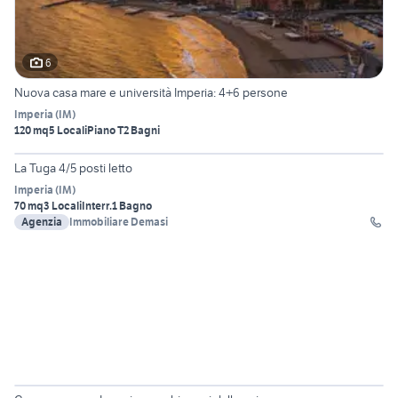
6
Nuova casa mare e università Imperia: 4+6 persone
Imperia
(
IM
)
120 mq
5 Locali
Piano T
2 Bagni
15
La Tuga 4/5 posti letto
Imperia
(
IM
)
70 mq
3 Locali
Interr.
1 Bagno
Agenzia
Immobiliare Demasi
12