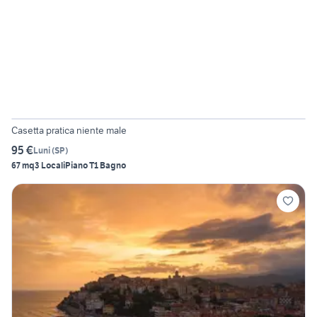
12
Casetta pratica niente male
95 €
Luni
(
SP
)
67 mq
3 Locali
Piano T
1 Bagno