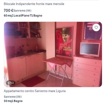
Bilocale Indipendente fronte mare mensile
700 €
Sanremo
(
IM
)
60 mq
2 Locali
Piano T
1 Bagno
4
Appartamento centro Sanremo mare Liguria
Sanremo
(
IM
)
30 mq
1 Bagno