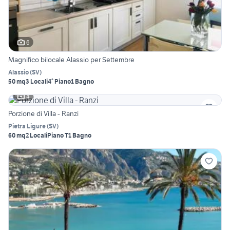
6
Magnifico bilocale Alassio per Settembre
Alassio
(
SV
)
50 mq
3 Locali
4° Piano
1 Bagno
4
Porzione di Villa - Ranzi
Pietra Ligure
(
SV
)
60 mq
2 Locali
Piano T
1 Bagno