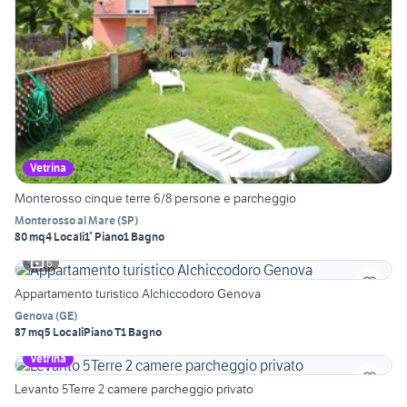
Vetrina
Monterosso cinque terre 6/8 persone e parcheggio
Monterosso al Mare
(
SP
)
80 mq
4 Locali
1° Piano
1 Bagno
6
Appartamento turistico Alchiccodoro Genova
Genova
(
GE
)
87 mq
5 Locali
Piano T
1 Bagno
Vetrina
Levanto 5Terre 2 camere parcheggio privato