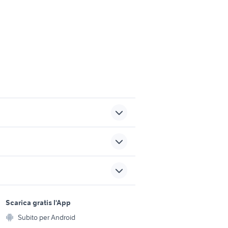
garage in affitto castelfranco
agne
veneto
gabile
cani asti
sports e hobby
a
Scarica gratis l'App
Animali
garage in affitto caltanissetta
Subito per Android
ento e