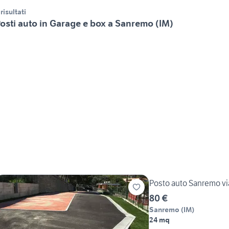
 risultati
osti auto in Garage e box a Sanremo (IM)
Posto auto Sanremo vi
80 €
Sanremo
(
IM
)
24 mq