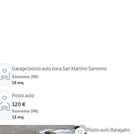
Garage/posto auto zona San Martino Sanremo
Sanremo
(
IM
)
16 mq
Posto auto
120 €
Sanremo
(
IM
)
13 mq
Posto auto Baragallo