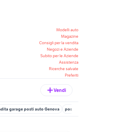
Modelli auto
Magazine
Consigli per la vendita
Negozi e Aziende
Subito per le Aziende
Assistenza
Ricerche salvate
Preferiti
Vendi
dita garage posti auto Genova
posti auto alassio
posti auto sa