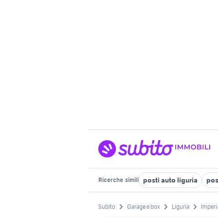
posti auto liguria
pos
Ricerche
simili
Subito
Garage e box
Liguria
Imperi