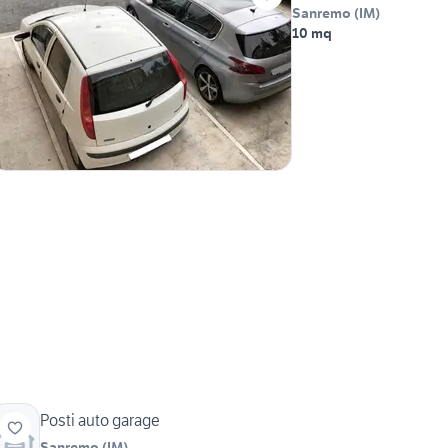
Sanremo
(
IM
)
10 mq
Posti auto garage
Sanremo
(
IM
)