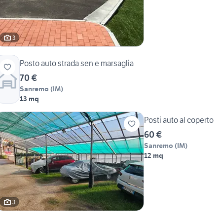
3
Posto auto strada sen e marsaglia
70 €
Sanremo
(
IM
)
13 mq
Posti auto al coperto
60 €
Sanremo
(
IM
)
12 mq
3