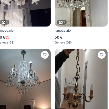
3
3
ampadario
lampadario
0 €
50 €
enova
(
GE
)
Genova
(
GE
)