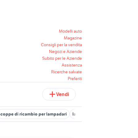
Modelli auto
Magazine
Consigli per la vendita
Negozi e Aziende
Subito per le Aziende
Assistenza
Ricerche salvate
Preferiti
Vendi
coppe di ricambio per lampadari
lampadario anni 20
lampadari p