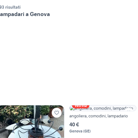
93 risultati
ampadari a Genova
Vetrina
angoliera, comodini, lampadario
40 €
Genova
(
GE
)