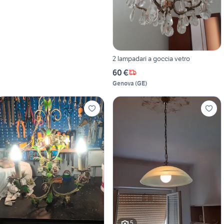
2 lampadari a goccia vetro
60 €
Genova
(
GE
)
5