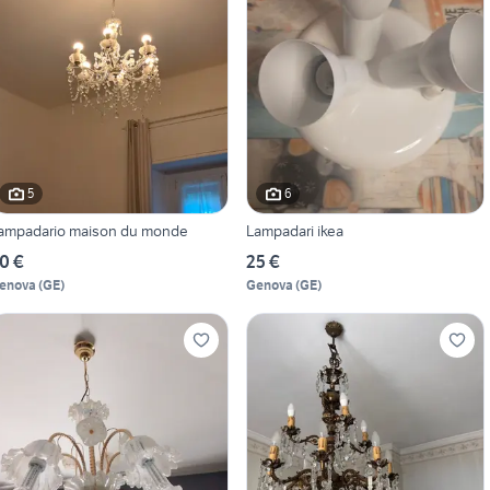
5
6
ampadario maison du monde
Lampadari ikea
0 €
25 €
enova
(
GE
)
Genova
(
GE
)