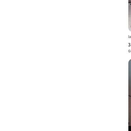
l
3
G