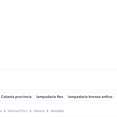
 Catania provincia
lampadario flos
lampadario bronzo antico
ia
Genova (Prov)
Genova
lampadari