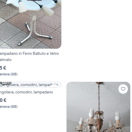
ampadario in Ferro Battuto e Vetro
atinato
5 €
enova
(
GE
)
6
ngoliera, comodini, lampadario
0 €
enova
(
GE
)