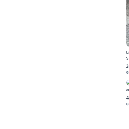
L
S
3
G
a
4
G