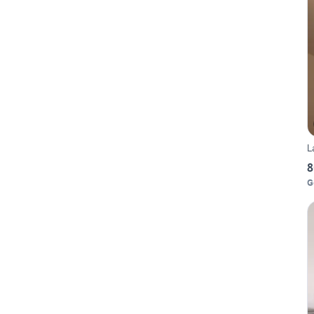
L
8
G