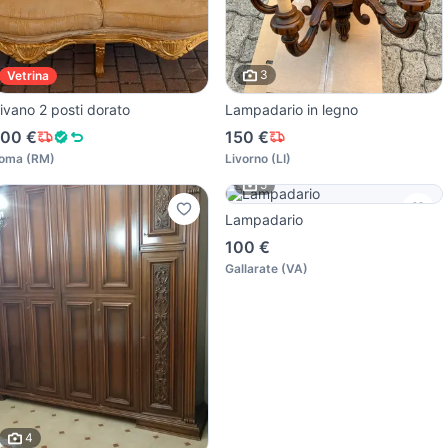
3
Vetrina
ivano 2 posti dorato
Lampadario in legno
00 €
150 €
oma
(
RM
)
Livorno
(
LI
)
5
Lampadario
100 €
Gallarate
(
VA
)
4