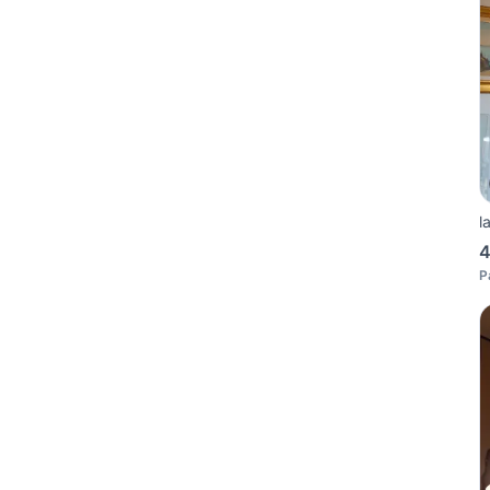
l
4
P