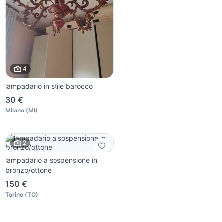
4
lampadario in stile barocco
30 €
Milano
(
MI
)
2
lampadario a sospensione in
bronzo/ottone
150 €
Torino
(
TO
)