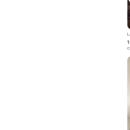
L
1
C