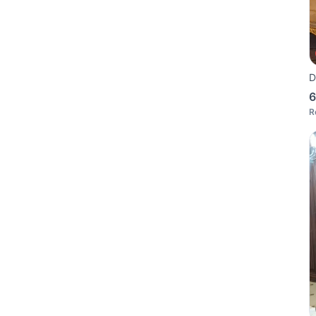
D
6
R