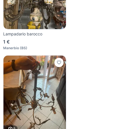
Lampadario barocco
1 €
Manerbio
(
BS
)
5