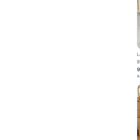
L
g
9
A