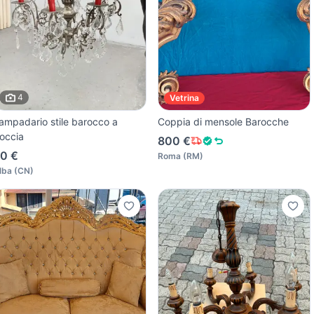
4
Vetrina
ampadario stile barocco a
Coppia di mensole Barocche
occia
800 €
0 €
Roma
(
RM
)
lba
(
CN
)