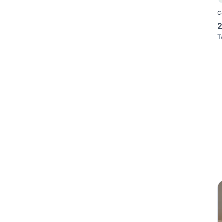
c
2
T