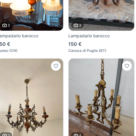
3
3
ampadario barocco
Lampadario barocco
50 €
150 €
uneo
(
CN
)
Canosa di Puglia
(
BT
)
2
4