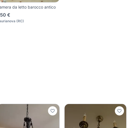
amera da letto barocco antico
50 €
aurianova
(
RC
)