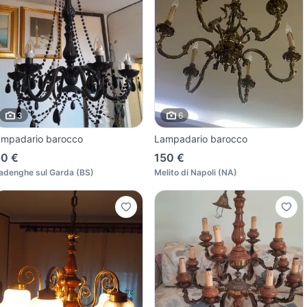
3
6
ampadario barocco
Lampadario barocco
0 €
150 €
adenghe sul Garda
(
BS
)
Melito di Napoli
(
NA
)