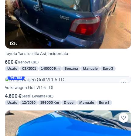
6
Toyota Yaris iscritta Asi, incidentata.
600 €
Genova
(
GE
)
Usato
03/2001
140000 Km
Benzina
Manuale
Euro 3
Vetrina
Volkswagen Golf VI 1.6 TDI
4.800 €
Sestri Levante
(
GE
)
Usato
12/2010
196000 Km
Diesel
Manuale
Euro 5