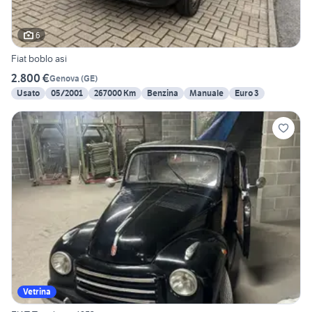
6
Fiat boblo asi
2.800 €
Genova
(
GE
)
Usato
05/2001
267000 Km
Benzina
Manuale
Euro 3
Vetrina