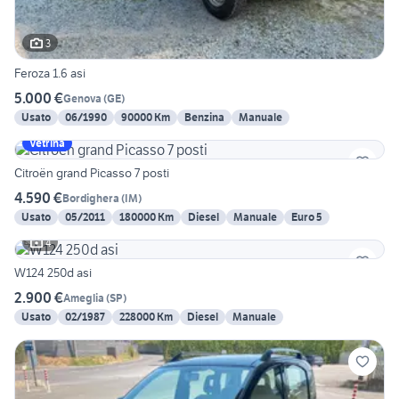
3
Feroza 1.6 asi
5.000 €
Genova
(
GE
)
Usato
06/1990
90000 Km
Benzina
Manuale
Vetrina
Citroën grand Picasso 7 posti
4.590 €
Bordighera
(
IM
)
Usato
05/2011
180000 Km
Diesel
Manuale
Euro 5
4
W124 250d asi
2.900 €
Ameglia
(
SP
)
Usato
02/1987
228000 Km
Diesel
Manuale