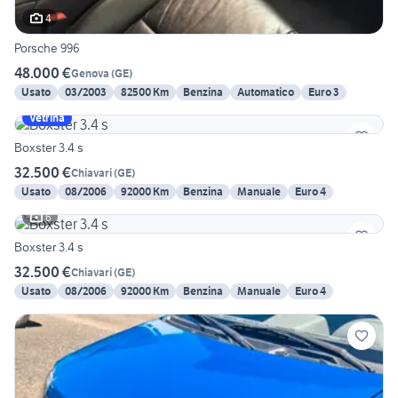
4
Porsche 996
48.000 €
Genova
(
GE
)
Usato
03/2003
82500 Km
Benzina
Automatico
Euro 3
Vetrina
Boxster 3.4 s
32.500 €
Chiavari
(
GE
)
Usato
08/2006
92000 Km
Benzina
Manuale
Euro 4
6
Boxster 3.4 s
32.500 €
Chiavari
(
GE
)
Usato
08/2006
92000 Km
Benzina
Manuale
Euro 4