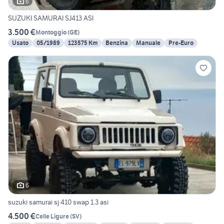
6
SUZUKI SAMURAI SJ413 ASI
3.500 €
Montoggio
(
GE
)
Usato
05/1989
123575 Km
Benzina
Manuale
Pre-Euro
6
suzuki samurai sj 410 swap 1.3 asi
4.500 €
Celle Ligure
(
SV
)