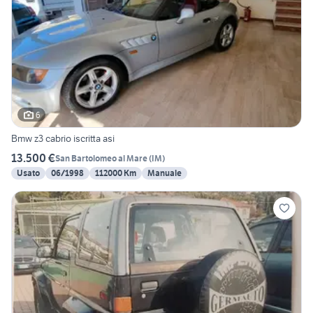
6
Bmw z3 cabrio iscritta asi
13.500 €
San Bartolomeo al Mare
(
IM
)
Usato
06/1998
112000 Km
Manuale