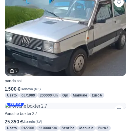
3
panda asi
1.500 €
Genova
(
GE
)
Usato
05/1989
200000 Km
Gpl
Manuale
Euro 6
Vetrina
Porsche boxter 2.7
25.850 €
Alassio
(
SV
)
Usato
01/2001
110000 Km
Benzina
Manuale
Euro 3