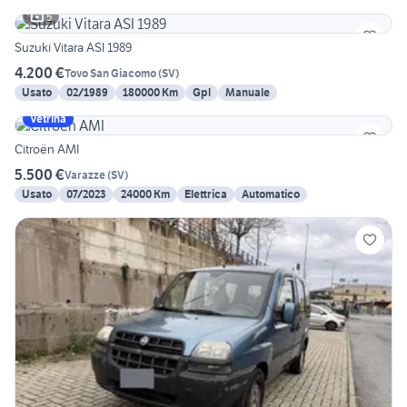
5
Suzuki Vitara ASI 1989
4.200 €
Tovo San Giacomo
(
SV
)
Usato
02/1989
180000 Km
Gpl
Manuale
Vetrina
Citroën AMI
5.500 €
Varazze
(
SV
)
Usato
07/2023
24000 Km
Elettrica
Automatico