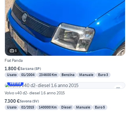
6
Fiat Panda
1.800 €
Sarzana
(
SP
)
Usato
01/2004
234600 Km
Benzina
Manuale
Euro 3
Vetrina
Volvo v40 d2- diesel 1.6 anno 2015
7.300 €
Savona
(
SV
)
Usato
02/2015
140000 Km
Diesel
Manuale
Euro 5