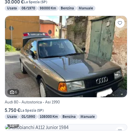
30.000 €
La Spezia
(
SP
)
Usato
08/1970
98000 Km
Benzina
Manuale
6
Audi 80 - Autostorica - Asi 1990
5.750 €
La Spezia
(
SP
)
Usato
01/1990
108000 Km
Benzina
Manuale
6