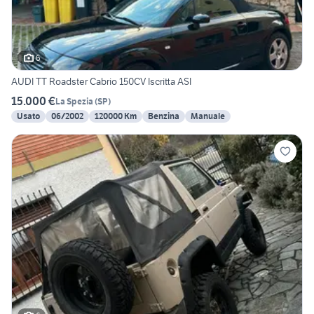
6
AUDI TT Roadster Cabrio 150CV Iscritta ASI
15.000 €
La Spezia
(
SP
)
Usato
06/2002
120000 Km
Benzina
Manuale