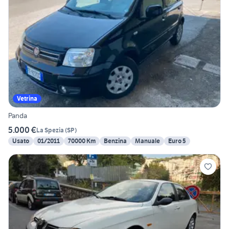
Vetrina
Panda
5.000 €
La Spezia
(
SP
)
Usato
01/2011
70000 Km
Benzina
Manuale
Euro 5