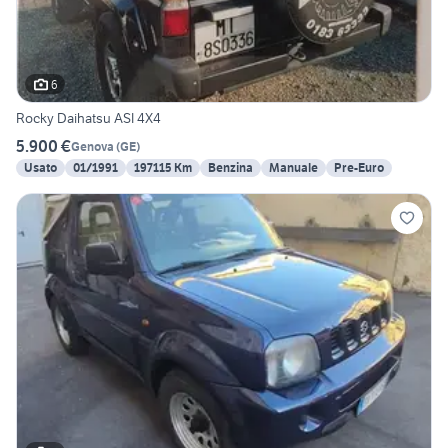
6
Rocky Daihatsu ASI 4X4
5.900 €
Genova
(
GE
)
Usato
01/1991
197115 Km
Benzina
Manuale
Pre-Euro