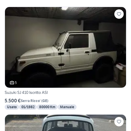
5
Suzuki SJ 410 Iscritto ASI
5.500 €
Serra Ricco'
(
GE
)
Usato
01/1982
80000 Km
Manuale