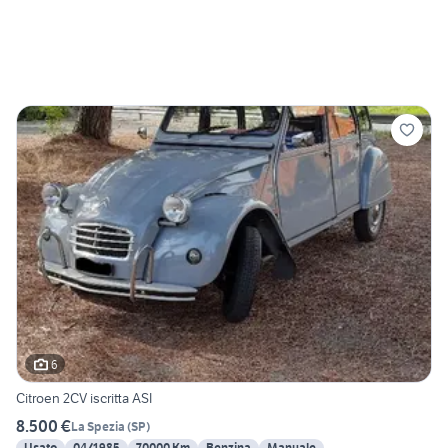
6
Citroen 2CV iscritta ASI
8.500 €
La Spezia
(
SP
)
Usato
04/1985
70000 Km
Benzina
Manuale