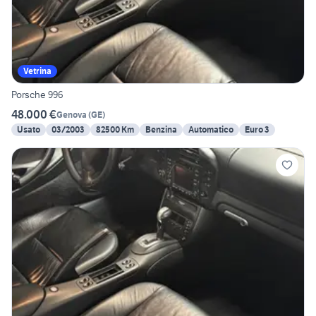
Vetrina
Porsche 996
48.000 €
Genova
(
GE
)
Usato
03/2003
82500 Km
Benzina
Automatico
Euro 3