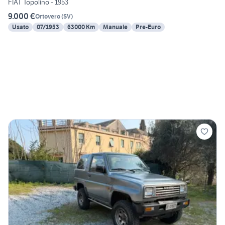
FIAT Topolino - 1953
9.000 €
Ortovero
(
SV
)
Usato
07/1953
63000 Km
Manuale
Pre-Euro