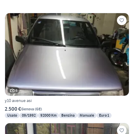
4
y10 avenue asi
2.500 €
Genova
(
GE
)
Usato
09/1992
92000 Km
Benzina
Manuale
Euro 1