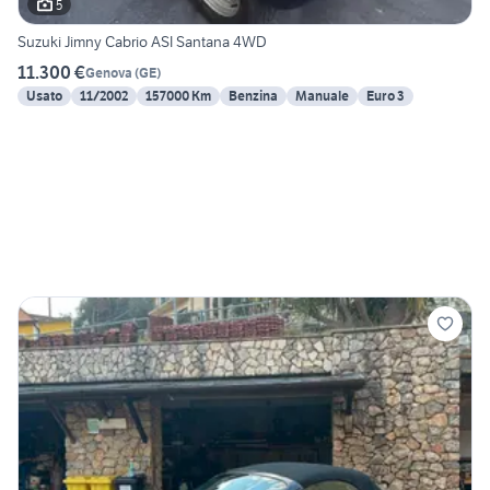
5
Suzuki Jimny Cabrio ASI Santana 4WD
11.300 €
Genova
(
GE
)
Usato
11/2002
157000 Km
Benzina
Manuale
Euro 3