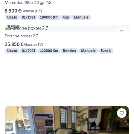
Mercedes 190e 2.0 gpl ASI
8.500 €
Genova
(
GE
)
Usato
01/1991
190000 Km
Gpl
Manuale
6
Porsche boxter 2.7
25.850 €
Alassio
(
SV
)
Usato
01/2001
110000 Km
Benzina
Manuale
Euro 3