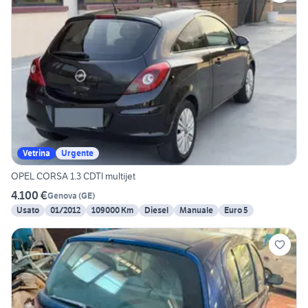
Vetrina
Urgente
OPEL CORSA 1.3 CDTI multijet
4.100 €
Genova
(
GE
)
Usato
01/2012
109000 Km
Diesel
Manuale
Euro 5