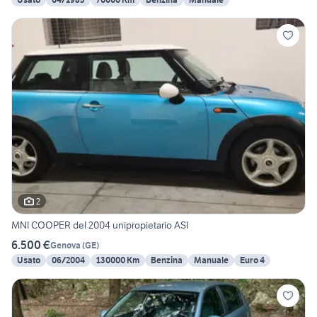
2
MNI COOPER del 2004 unipropietario ASI
6.500 €
Genova
(
GE
)
Usato
06/2004
130000 Km
Benzina
Manuale
Euro 4