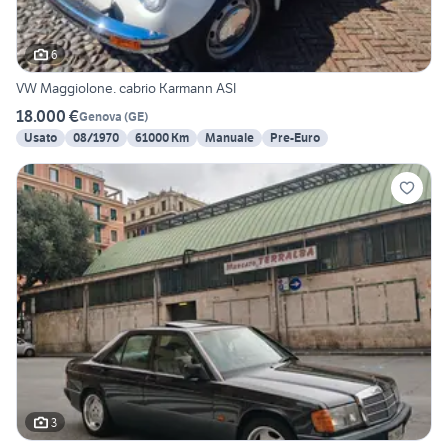
6
VW Maggiolone. cabrio Karmann ASI
18.000 €
Genova
(
GE
)
Usato
08/1970
61000 Km
Manuale
Pre-Euro
3