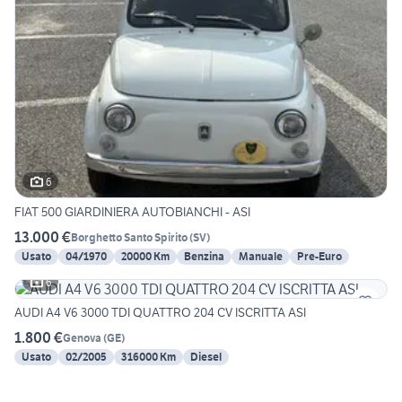
6
FIAT 500 GIARDINIERA AUTOBIANCHI - ASI
13.000 €
Borghetto Santo Spirito
(
SV
)
Usato
04/1970
20000 Km
Benzina
Manuale
Pre-Euro
6
AUDI A4 V6 3000 TDI QUATTRO 204 CV ISCRITTA ASI
1.800 €
Genova
(
GE
)
Usato
02/2005
316000 Km
Diesel