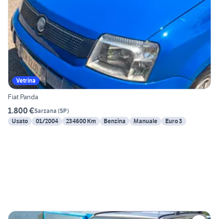
Vetrina
Fiat Panda
1.800 €
Sarzana
(
SP
)
Usato
01/2004
234600 Km
Benzina
Manuale
Euro 3