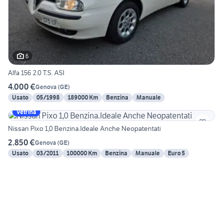
6
Alfa 156 2.0 T.S. ASI
4.000 €
Genova
(
GE
)
Usato
05/1998
189000 Km
Benzina
Manuale
Vetrina
Nissan Pixo 1,0 Benzina.Ideale Anche Neopatentati
2.850 €
Genova
(
GE
)
Usato
03/2011
100000 Km
Benzina
Manuale
Euro 5