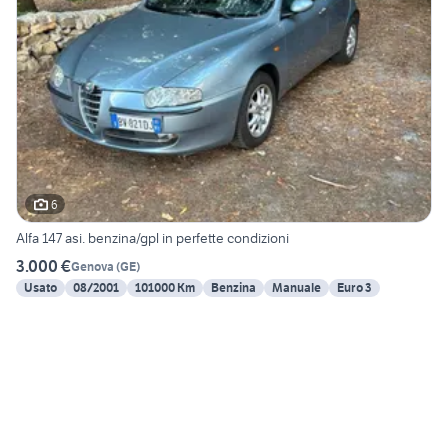
6
Alfa 147 asi. benzina/gpl in perfette condizioni
3.000 €
Genova
(
GE
)
Usato
08/2001
101000 Km
Benzina
Manuale
Euro 3