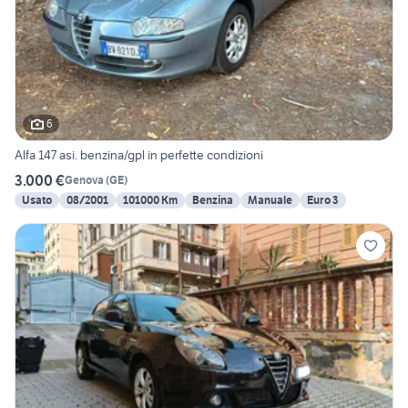
6
Alfa 147 asi. benzina/gpl in perfette condizioni
3.000 €
Genova
(
GE
)
Usato
08/2001
101000 Km
Benzina
Manuale
Euro 3