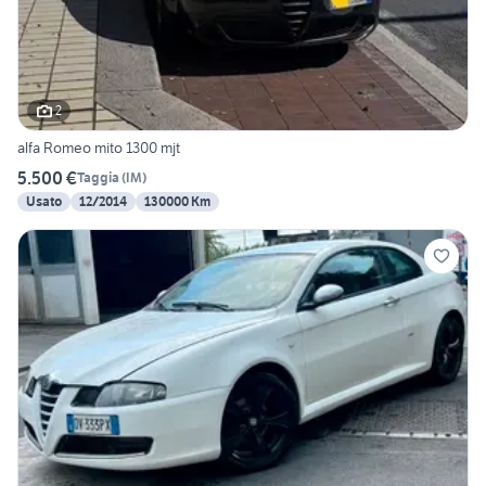
2
alfa Romeo mito 1300 mjt
5.500 €
Taggia
(
IM
)
Usato
12/2014
130000 Km