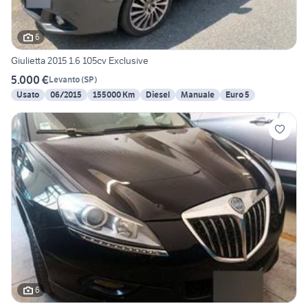
6
Giulietta 2015 1.6 105cv Exclusive
5.000 €
Levanto
(
SP
)
Usato
06/2015
155000 Km
Diesel
Manuale
Euro 5
6