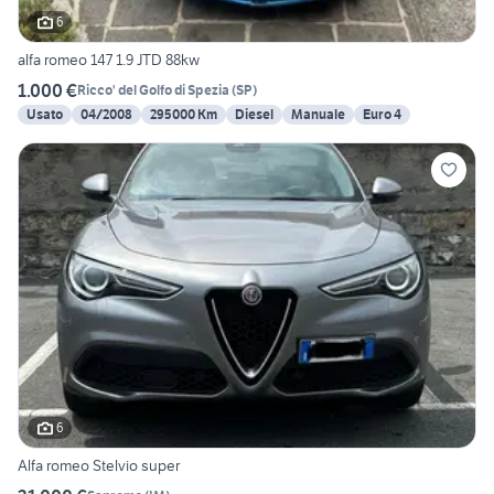
6
alfa romeo 147 1.9 JTD 88kw
1.000 €
Ricco' del Golfo di Spezia
(
SP
)
Usato
04/2008
295000 Km
Diesel
Manuale
Euro 4
6
Alfa romeo Stelvio super