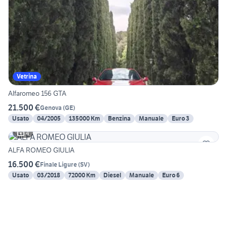
Vetrina
Alfaromeo 156 GTA
21.500 €
Genova
(
GE
)
Usato
04/2005
135000 Km
Benzina
Manuale
Euro 3
4
ALFA ROMEO GIULIA
16.500 €
Finale Ligure
(
SV
)
Usato
03/2018
72000 Km
Diesel
Manuale
Euro 6