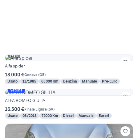
6
Alfa spider
18.000 €
Genova
(
GE
)
Usato
12/1985
65000 Km
Benzina
Manuale
Pre-Euro
Vetrina
ALFA ROMEO GIULIA
16.500 €
Finale Ligure
(
SV
)
Usato
03/2018
72000 Km
Diesel
Manuale
Euro 6