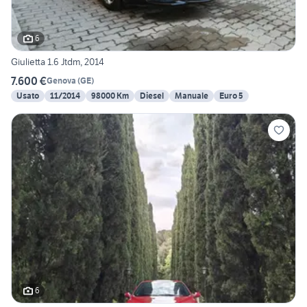
6
Giulietta 1.6 Jtdm, 2014
7.600 €
Genova
(
GE
)
Usato
11/2014
98000 Km
Diesel
Manuale
Euro 5
6