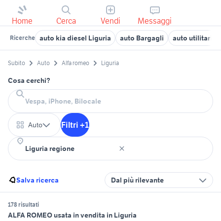
Home
Cerca
Vendi
Messaggi
auto kia diesel Liguria
auto Bargagli
auto utilitaria
Ricerche
Subito
Auto
Alfa romeo
Liguria
Cosa cerchi?
Filtri +1
Auto
Salva ricerca
Dal più rilevante
178 risultati
ALFA ROMEO usata in vendita in Liguria