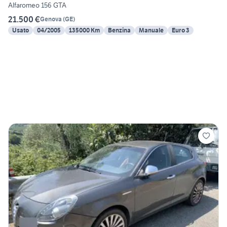
Alfaromeo 156 GTA
21.500 €
Genova
(
GE
)
Usato
04/2005
135000 Km
Benzina
Manuale
Euro 3