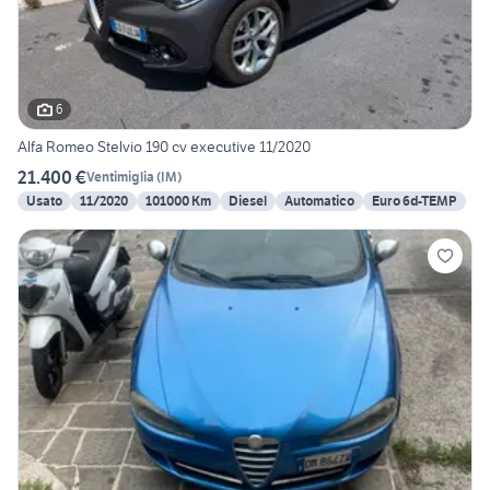
6
Alfa Romeo Stelvio 190 cv executive 11/2020
21.400 €
Ventimiglia
(
IM
)
Usato
11/2020
101000 Km
Diesel
Automatico
Euro 6d-TEMP