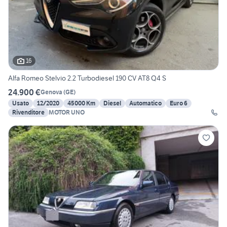
16
Alfa Romeo Stelvio 2.2 Turbodiesel 190 CV AT8 Q4 S
24.900 €
Genova
(
GE
)
Usato
12/2020
45000 Km
Diesel
Automatico
Euro 6
Rivenditore
MOTOR UNO