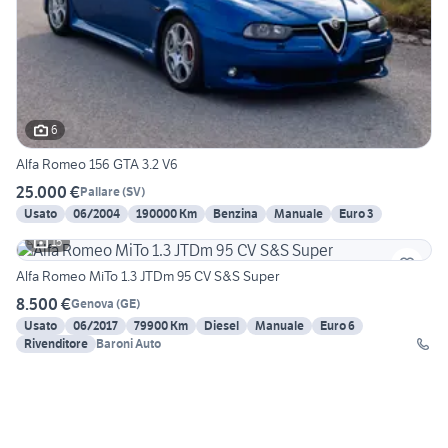
6
Alfa Romeo 156 GTA 3.2 V6
25.000 €
Pallare
(
SV
)
Usato
06/2004
190000 Km
Benzina
Manuale
Euro 3
15
Alfa Romeo MiTo 1.3 JTDm 95 CV S&S Super
8.500 €
Genova
(
GE
)
Usato
06/2017
79900 Km
Diesel
Manuale
Euro 6
Rivenditore
Baroni Auto