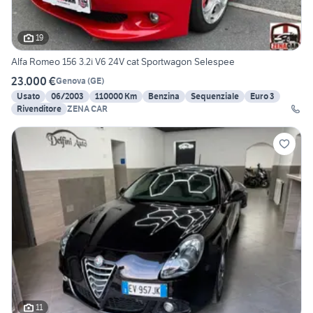
19
Alfa Romeo 156 3.2i V6 24V cat Sportwagon Selespee
23.000 €
Genova
(
GE
)
Usato
06/2003
110000 Km
Benzina
Sequenziale
Euro 3
Rivenditore
ZENA CAR
11