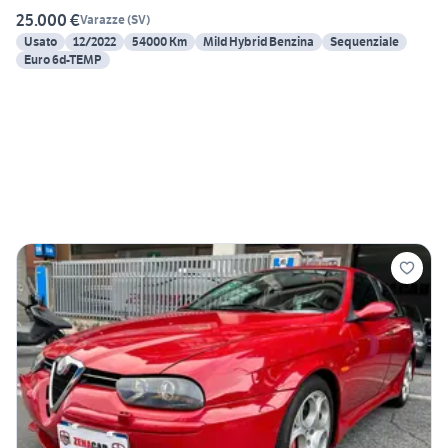
25.000 €
Varazze
(
SV
)
Usato
12/2022
54000 Km
Mild Hybrid Benzina
Sequenziale
Euro 6d-TEMP