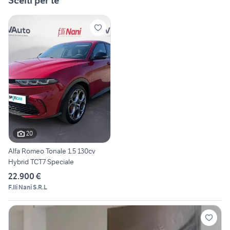
Scelti per te
20
Alfa Romeo Tonale 1.5 130cv
Hybrid TCT7 Speciale
22.900 €
F.lli Nani S.R.L