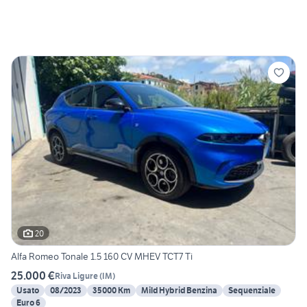
20
Alfa Romeo Tonale 1.5 160 CV MHEV TCT7 Ti
25.000 €
Riva Ligure
(
IM
)
Usato
08/2023
35000 Km
Mild Hybrid Benzina
Sequenziale
Euro 6