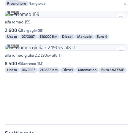
Rivenditore
Nangio car
6
alfa romeo 159
2.600 €
Bargagli
(
GE
)
Usato
07/2007
120000 Km
Diesel
Manuale
Euro 4
6
alfa romeo giulia 2.2 190cv at8 TI
8.500 €
Sanremo
(
IM
)
Usato
06/2022
210885 Km
Diesel
Automatico
Euro 6d-TEMP