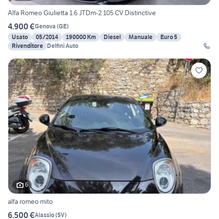
Alfa Romeo Giulietta 1.6 JTDm-2 105 CV Distinctive
4.900 €
Genova
(
GE
)
Usato
05/2014
190000 Km
Diesel
Manuale
Euro 5
Rivenditore
Delfini Auto
6
alfa romeo mito
6.500 €
Alassio
(
SV
)