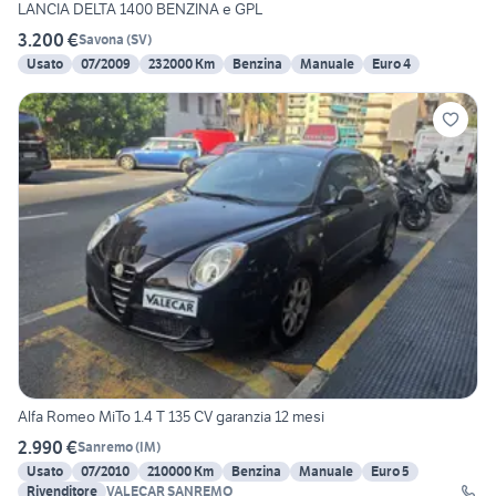
LANCIA DELTA 1400 BENZINA e GPL
3.200 €
Savona
(
SV
)
Usato
07/2009
232000 Km
Benzina
Manuale
Euro 4
Alfa Romeo MiTo 1.4 T 135 CV garanzia 12 mesi
2.990 €
Sanremo
(
IM
)
Usato
07/2010
210000 Km
Benzina
Manuale
Euro 5
Rivenditore
VALECAR SANREMO