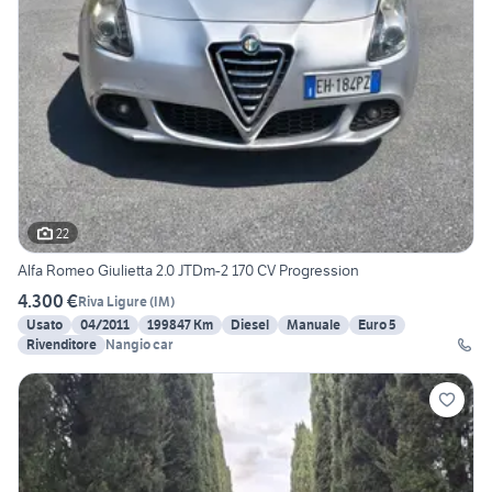
22
Alfa Romeo Giulietta 2.0 JTDm-2 170 CV Progression
4.300 €
Riva Ligure
(
IM
)
Usato
04/2011
199847 Km
Diesel
Manuale
Euro 5
Rivenditore
Nangio car