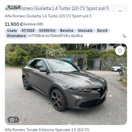
18
Alfa Romeo Giulietta 1.4 Turbo 120 CV Sport soli 5
11.900 €
Genova
(
GE
)
Usato
07/2019
53000 Km
Benzina
Manuale
Euro 6
Rivenditore
VITTORIO AUTOMOTIVE LIGURIA
4
Alfa Romeo Tonale Edizione Speciale 1.5 160 CV