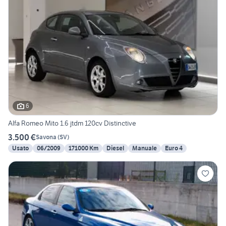
6
Alfa Romeo Mito 1.6 jtdm 120cv Distinctive
3.500 €
Savona
(
SV
)
Usato
06/2009
171000 Km
Diesel
Manuale
Euro 4