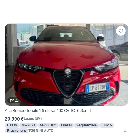
21
Alfa Romeo Tonale 1.6 diesel 130 CV TCT6 Sprint
20.990 €
Loano
(
SV
)
Usato
05/2023
56000 Km
Diesel
Sequenziale
Euro 6
Rivenditore
TOGNINI AUTO