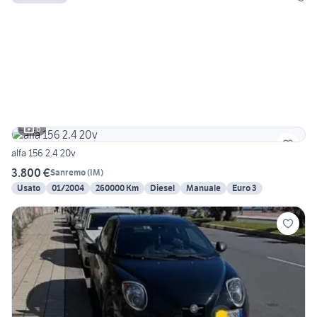
6
alfa 156 2.4 20v
3.800 €
Sanremo
(
IM
)
Usato
01/2004
260000 Km
Diesel
Manuale
Euro 3