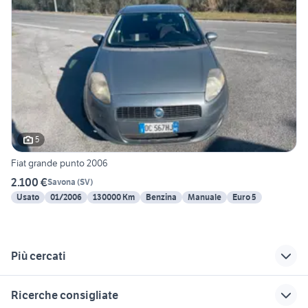
5
Fiat grande punto 2006
2.100 €
Savona
(
SV
)
Usato
01/2006
130000 Km
Benzina
Manuale
Euro 5
Più cercati
Correlati
Richerche simili
Suggerimenti
Ricerche consigliate
volkswagen polo
polo usata catania
volkswagen polo