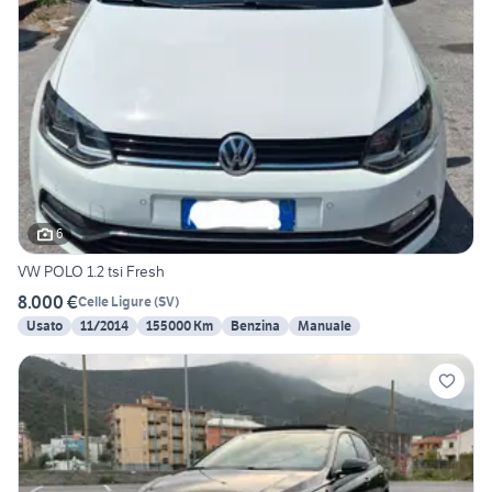
6
VW POLO 1.2 tsi Fresh
8.000 €
Celle Ligure
(
SV
)
Usato
11/2014
155000 Km
Benzina
Manuale