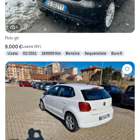
6
Polo gti
8.000 €
Loano
(
SV
)
Usato
02/2011
180000 Km
Benzina
Sequenziale
Euro 5