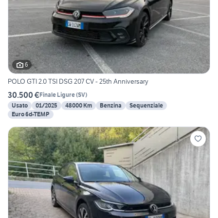
6
POLO GTI 2.0 TSI DSG 207 CV - 25th Anniversary
30.500 €
Finale Ligure
(
SV
)
Usato
01/2025
48000 Km
Benzina
Sequenziale
Euro 6d-TEMP