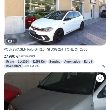
19
VOLKSWAGEN Polo GTI 2.0 TSI DSG 25TH ONE OF 2500
27.990 €
Savona
(
SV
)
Usato
11/2024
12256 Km
Benzina
Automatico
Euro 6
Rivenditore
DREAM CAR