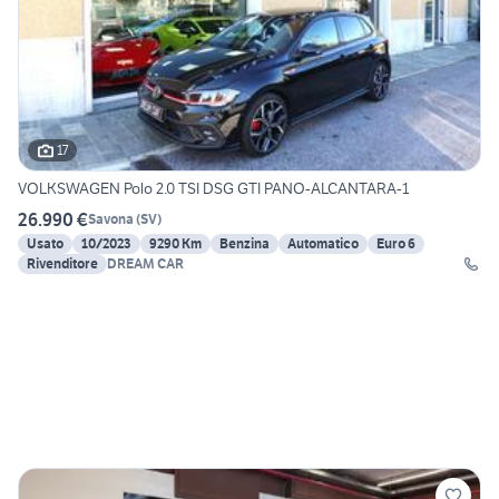
17
VOLKSWAGEN Polo 2.0 TSI DSG GTI PANO-ALCANTARA-1
26.990 €
Savona
(
SV
)
Usato
10/2023
9290 Km
Benzina
Automatico
Euro 6
Rivenditore
DREAM CAR