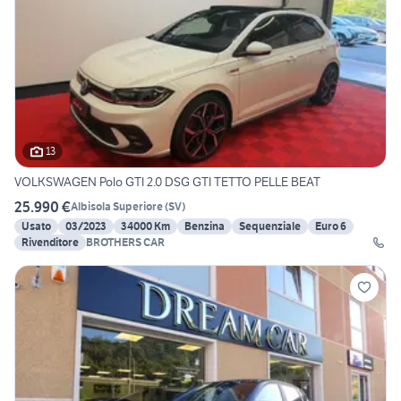
13
VOLKSWAGEN Polo GTI 2.0 DSG GTI TETTO PELLE BEAT
25.990 €
Albisola Superiore
(
SV
)
Usato
03/2023
34000 Km
Benzina
Sequenziale
Euro 6
Rivenditore
BROTHERS CAR