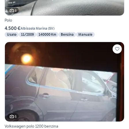
6
Polo
4.500 €
Albissola Marina
(
SV
)
Usato
11/2009
140000 Km
Benzina
Manuale
6
Volkswagen polo 1200 benzina