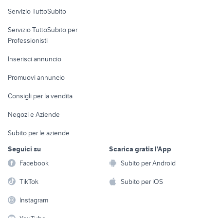
Servizio TuttoSubito
elettronica
per la casa e la
sports e hobby
Servizio TuttoSubito per
persona
Informatica
Animali
Professionisti
Arredamento e
Console e
Accessori per
Casalinghi
Inserisci annuncio
Videogiochi
animali
Elettrodomestici
Promuovi annuncio
Audio/Video
Musica e Film
Giardino e Fai da te
Consigli per la vendita
Fotografia
Libri e Riviste
Abbigliamento e
Negozi e Aziende
Telefonia
Strumenti Musicali
Accessori
Subito per le aziende
Sports
Tutto per i bambini
Seguici su
Scarica gratis l'App
Biciclette
Facebook
Subito per Android
Collezionismo
TikTok
Subito per iOS
Instagram