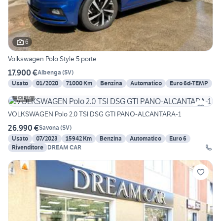
6
Volkswagen Polo Style 5 porte
17.900 €
Albenga
(
SV
)
Usato
01/2020
71000 Km
Benzina
Automatico
Euro 6d-TEMP
18
VOLKSWAGEN Polo 2.0 TSI DSG GTI PANO-ALCANTARA-1
26.990 €
Savona
(
SV
)
Usato
07/2023
15942 Km
Benzina
Automatico
Euro 6
Rivenditore
DREAM CAR