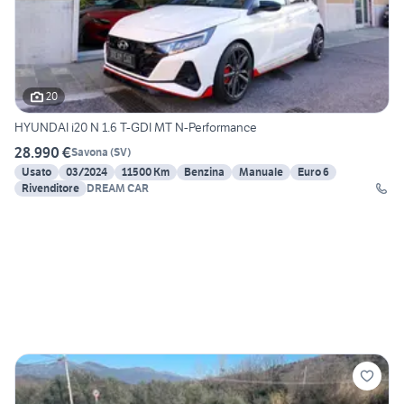
20
HYUNDAI i20 N 1.6 T-GDI MT N-Performance
28.990 €
Savona
(
SV
)
Usato
03/2024
11500 Km
Benzina
Manuale
Euro 6
Rivenditore
DREAM CAR