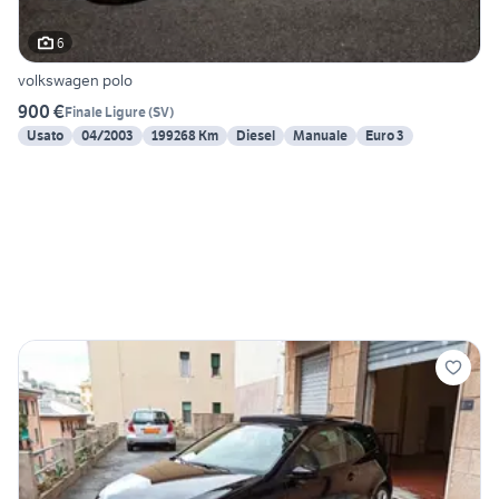
6
volkswagen polo
900 €
Finale Ligure
(
SV
)
Usato
04/2003
199268 Km
Diesel
Manuale
Euro 3