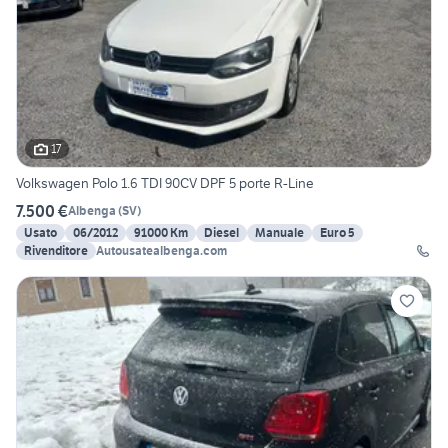
17
Volkswagen Polo 1.6 TDI 90CV DPF 5 porte R-Line
7.500 €
Albenga
(
SV
)
Usato
06/2012
91000 Km
Diesel
Manuale
Euro 5
Rivenditore
Autousatealbenga.com