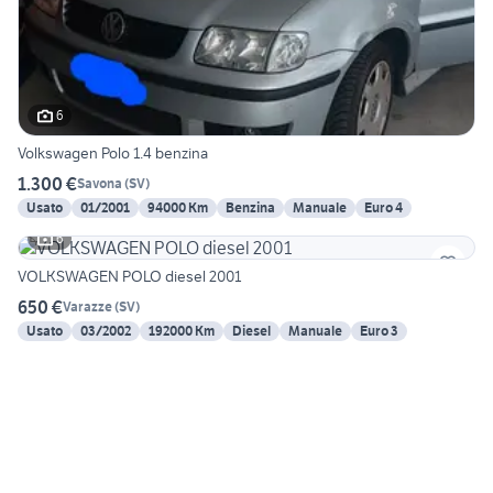
6
Volkswagen Polo 1.4 benzina
1.300 €
Savona
(
SV
)
Usato
01/2001
94000 Km
Benzina
Manuale
Euro 4
6
VOLKSWAGEN POLO diesel 2001
650 €
Varazze
(
SV
)
Usato
03/2002
192000 Km
Diesel
Manuale
Euro 3