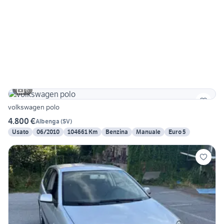
6
volkswagen polo
4.800 €
Albenga
(
SV
)
Usato
06/2010
104661 Km
Benzina
Manuale
Euro 5