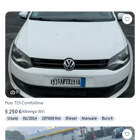
6
Polo TDI Comfortline
5.250 €
Albenga
(
SV
)
Usato
01/2014
207000 Km
Diesel
Manuale
Euro 5