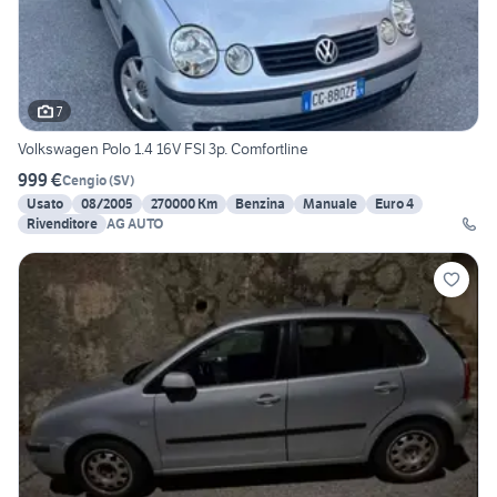
7
Volkswagen Polo 1.4 16V FSI 3p. Comfortline
999 €
Cengio
(
SV
)
Usato
08/2005
270000 Km
Benzina
Manuale
Euro 4
Rivenditore
AG AUTO