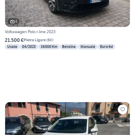
6
Volkswagen Polo r-line 2023
21.500 €
Pietra Ligure
(
SV
)
Usato
04/2023
36000 Km
Benzina
Manuale
Euro 6d