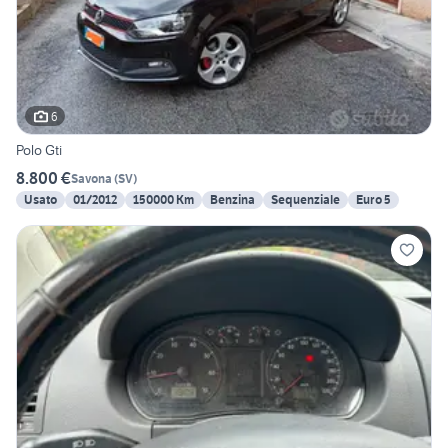
6
Polo Gti
8.800 €
Savona
(
SV
)
Usato
01/2012
150000 Km
Benzina
Sequenziale
Euro 5