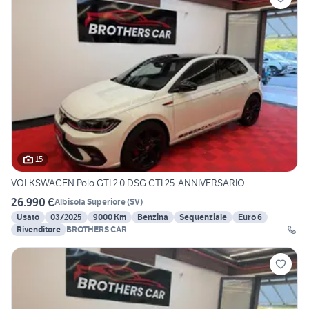
15
VOLKSWAGEN Polo GTI 2.0 DSG GTI 25' ANNIVERSARIO
26.990 €
Albisola Superiore
(
SV
)
Usato
03/2025
9000 Km
Benzina
Sequenziale
Euro 6
Rivenditore
BROTHERS CAR