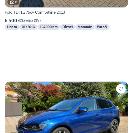
6
Polo TDI 1.2 75cv Comfortline 2013
6.500 €
Savona
(
SV
)
Usato
01/2013
124000 Km
Diesel
Manuale
Euro 5