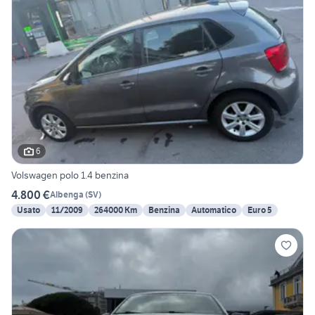
6
Volswagen polo 1.4 benzina
4.800 €
Albenga
(
SV
)
Usato
11/2009
264000 Km
Benzina
Automatico
Euro 5