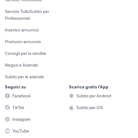
elettronica
per la casa e la
sports e hobby
Servizio TuttoSubito per
persona
Informatica
Animali
Professionisti
Arredamento e
Console e
Accessori per
Casalinghi
Inserisci annuncio
Videogiochi
animali
Elettrodomestici
Promuovi annuncio
Audio/Video
Musica e Film
Giardino e Fai da te
Consigli per la vendita
Fotografia
Libri e Riviste
Abbigliamento e
Negozi e Aziende
Telefonia
Strumenti Musicali
Accessori
Subito per le aziende
Sports
Tutto per i bambini
Seguici su
Scarica gratis l'App
Biciclette
Facebook
Subito per Android
Collezionismo
TikTok
Subito per iOS
Instagram
YouTube