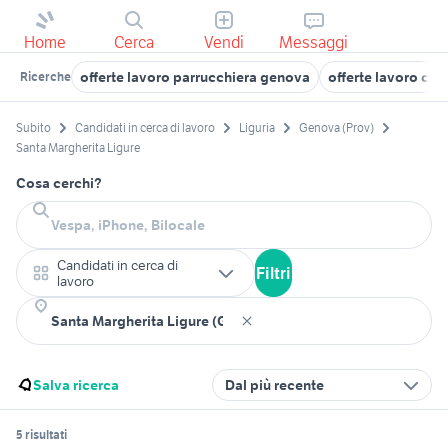
Home
Cerca
Vendi
Messaggi
offerte lavoro parrucchiera genova
offerte lavoro ca
Ricerche
Subito
Candidati in cerca di lavoro
Liguria
Genova (Prov)
Santa Margherita Ligure
Cosa cerchi?
Candidati in cerca di
Filtri
lavoro
Salva ricerca
Dal più recente
5 risultati