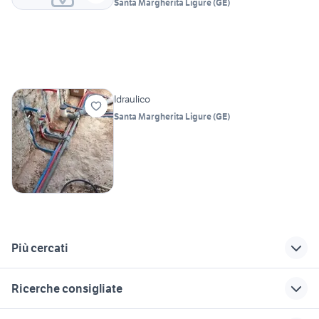
Santa Margherita Ligure
(
GE
)
Idraulico
Santa Margherita Ligure
(
GE
)
Più cercati
Correlati
Richerche simili
Suggerimenti
Ricerche consigliate
offerte lavoro
candidati lavoro
offerte lavoro
segretaria Genova
Borgio Verezzi
cameriera Liguria
offerte lavoro pulizie Bergamo