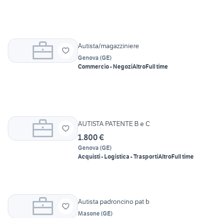
Autista/magazziniere
Genova
(
GE
)
Commercio - Negozi
Altro
Full time
AUTISTA PATENTE B e C
1.800 €
Genova
(
GE
)
Acquisti - Logistica - Trasporti
Altro
Full time
Autista padroncino pat b
Masone
(
GE
)