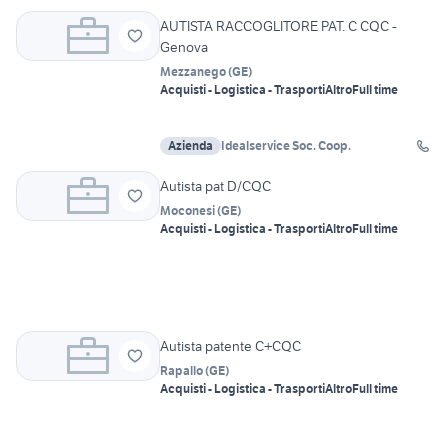
AUTISTA RACCOGLITORE PAT. C CQC -
Genova
Mezzanego
(
GE
)
Acquisti - Logistica - Trasporti
Altro
Full time
Azienda
Idealservice Soc. Coop.
Autista pat D/CQC
Moconesi
(
GE
)
Acquisti - Logistica - Trasporti
Altro
Full time
Autista patente C+CQC
Rapallo
(
GE
)
Acquisti - Logistica - Trasporti
Altro
Full time