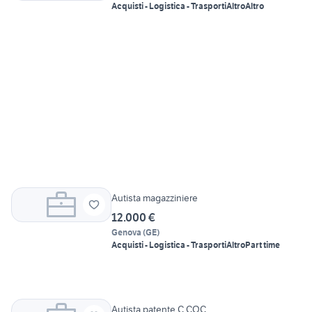
Acquisti - Logistica - Trasporti
Altro
Altro
Autista magazziniere
12.000 €
Genova
(
GE
)
Acquisti - Logistica - Trasporti
Altro
Part time
Autista patente C CQC