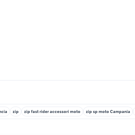
ncia
zip
zip fast rider accessori moto
zip sp moto Campania