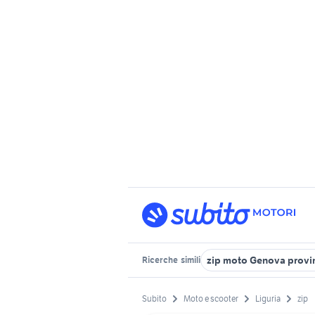
zip moto Genova provi
Ricerche
simili
Subito
Moto e scooter
Liguria
zip