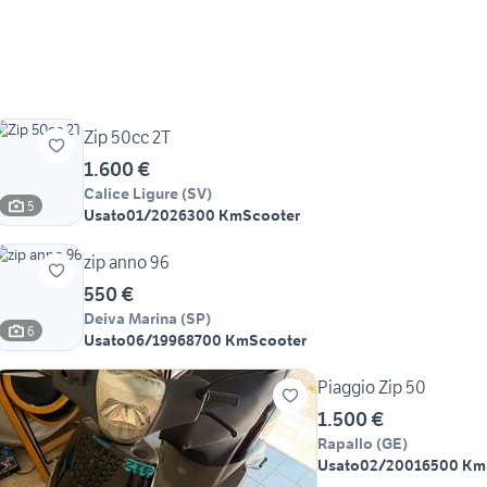
Zip 50cc 2T
1.600 €
Calice Ligure
(
SV
)
5
Usato
01/2026
300 Km
Scooter
zip anno 96
550 €
Deiva Marina
(
SP
)
6
Usato
06/1996
8700 Km
Scooter
Piaggio Zip 50
1.500 €
Rapallo
(
GE
)
Usato
02/2001
6500 Km