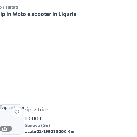
5 risultati
ip in Moto e scooter in Liguria
zip fast rider
1.000 €
Genova
(
GE
)
3
Usato
01/1990
20000 Km