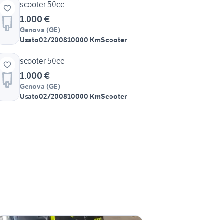
scooter 50cc
1.000 €
Genova
(
GE
)
Usato
02/2008
10000 Km
Scooter
scooter 50cc
1.000 €
Genova
(
GE
)
Usato
02/2008
10000 Km
Scooter