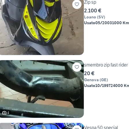
Zip sp
2.100 €
Loano
(
SV
)
Usato
05/2003
1000 Km
smembro zip fast rider
20 €
Genova
(
GE
)
Usato
10/1997
24000 K
4
Vespa 50 special