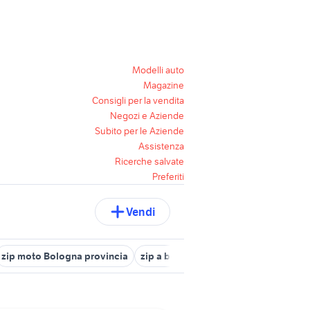
Modelli auto
Magazine
Consigli per la vendita
Negozi e Aziende
Subito per le Aziende
Assistenza
Ricerche salvate
Preferiti
Vendi
zip moto Bologna provincia
zip a bergamo e provincia
motorino