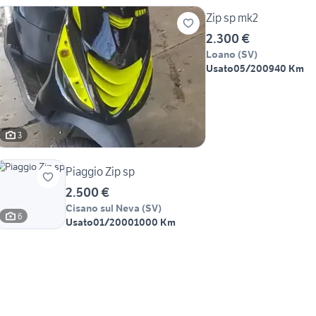
Zip sp mk2
2.300 €
Loano
(
SV
)
Usato
05/2009
40 Km
3
Piaggio Zip sp
2.500 €
Cisano sul Neva
(
SV
)
6
Usato
01/2000
1000 Km