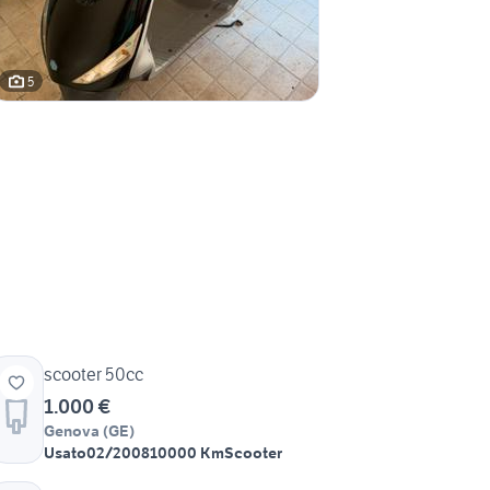
5
scooter 50cc
1.000 €
Genova
(
GE
)
Usato
02/2008
10000 Km
Scooter