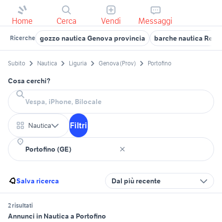
Home
Cerca
Vendi
Messaggi
gozzo nautica Genova provincia
barche nautica Recc
Ricerche
Subito
Nautica
Liguria
Genova (Prov)
Portofino
Cosa cerchi?
Filtri
Nautica
Salva ricerca
Dal più recente
2 risultati
Annunci in Nautica a Portofino