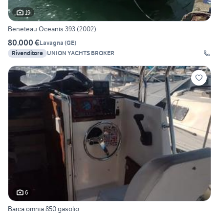
19
Beneteau Oceanis 393 (2002)
80.000 €
Lavagna
(
GE
)
Rivenditore
UNION YACHTS BROKER
6
Barca omnia 850 gasolio