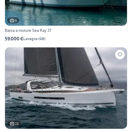
6
Barca a motore Sea Ray 37
59.000 €
Lavagna
(
GE
)
23