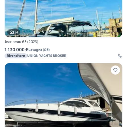
24
Jeanneau 65 (2023)
1.130.000 €
Lavagna
(
GE
)
Rivenditore
UNION YACHTS BROKER