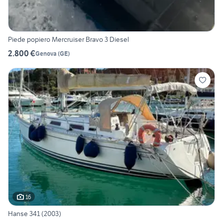
Piede popiero Mercruiser Bravo 3 Diesel
2.800 €
Genova
(
GE
)
16
Hanse 341 (2003)