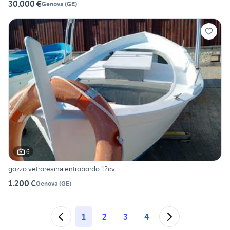
30.000 €
Genova
(
GE
)
6
gozzo vetroresina entrobordo 12cv
1.200 €
Genova
(
GE
)
1
2
3
4