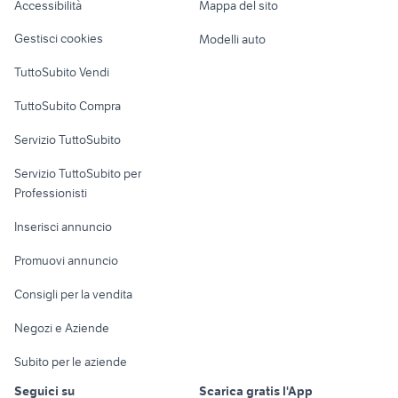
Accessibilità
Mappa del sito
Loft, mansarde e
Veicoli commerciali
altro
Gestisci cookies
Modelli auto
Case vacanza
TuttoSubito Vendi
Uffici e Locali
TuttoSubito Compra
commerciali
Servizio TuttoSubito
elettronica
per la casa e la
sports e hobby
Servizio TuttoSubito per
persona
Informatica
Animali
Professionisti
Arredamento e
Console e
Accessori per
Casalinghi
Inserisci annuncio
Videogiochi
animali
Elettrodomestici
Promuovi annuncio
Audio/Video
Musica e Film
Giardino e Fai da te
Consigli per la vendita
Fotografia
Libri e Riviste
Abbigliamento e
Negozi e Aziende
Telefonia
Strumenti Musicali
Accessori
Subito per le aziende
Sports
Tutto per i bambini
Seguici su
Scarica gratis l'App