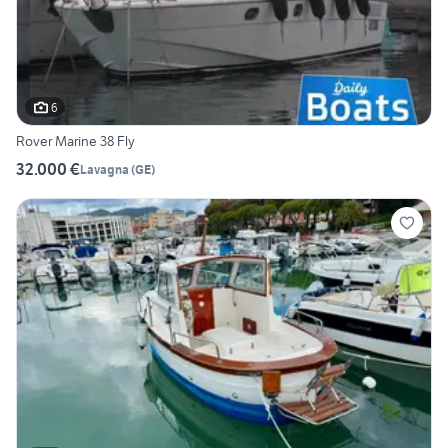
6
Rover Marine 38 Fly
32.000 €
Lavagna
(
GE
)