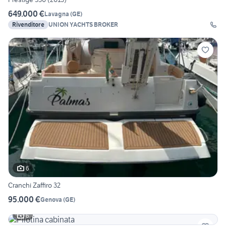
649.000 €
Lavagna
(
GE
)
Rivenditore
UNION YACHTS BROKER
6
Cranchi Zaffiro 32
95.000 €
Genova
(
GE
)
6