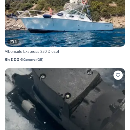
6
Albemarle Exspress 280 Diesel
85.000 €
Genova
(
GE
)