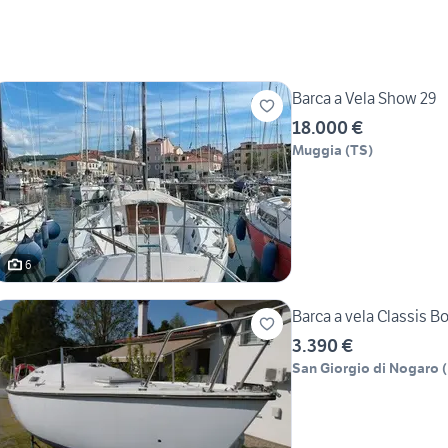
Barca a Vela Show 29
18.000 €
Muggia
(
TS
)
6
Barca a vela Classis B
3.390 €
San Giorgio di Nogaro
(