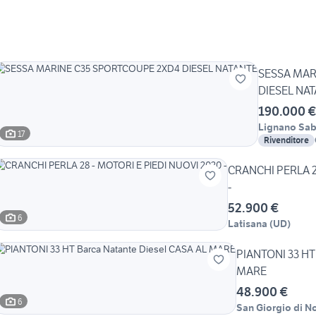
SESSA MAR
DIESEL NA
190.000 €
Lignano Sa
17
Rivenditore
CRANCHI PERLA 2
-
52.900 €
6
Latisana
(
UD
)
PIANTONI 33 HT 
MARE
48.900 €
6
San Giorgio di N