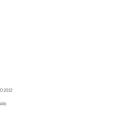
NO 2012
UD
)