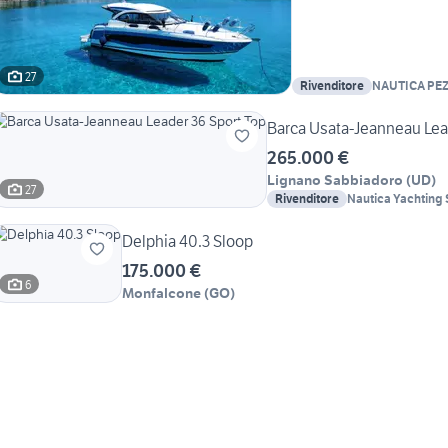
27
Rivenditore
NAUTICA PE
Barca Usata-Jeanneau Lea
265.000 €
Lignano Sabbiadoro
(
UD
)
27
Rivenditore
Nautica Yachting 
Delphia 40.3 Sloop
175.000 €
6
Monfalcone
(
GO
)