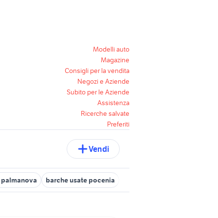
Modelli auto
Magazine
Consigli per la vendita
Negozi e Aziende
Subito per le Aziende
Assistenza
Ricerche salvate
Preferiti
Vendi
e palmanova
barche usate pocenia
barche usate gorizia
barch