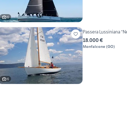
6
Passera Lussiniana “Ne
18.000 €
Monfalcone
(
GO
)
6