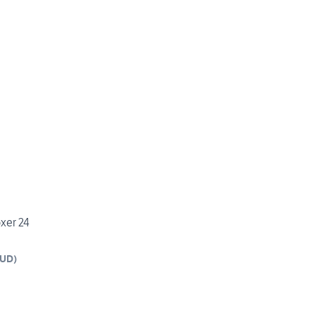
oxer 24
UD
)