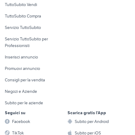
Case vacanza
TuttoSubito Vendi
Uffici e Locali
TuttoSubito Compra
commerciali
Servizio TuttoSubito
elettronica
per la casa e la
sports e hobby
Servizio TuttoSubito per
persona
Informatica
Animali
Professionisti
Arredamento e
Console e
Accessori per
Casalinghi
Inserisci annuncio
Videogiochi
animali
Elettrodomestici
Promuovi annuncio
Audio/Video
Musica e Film
Giardino e Fai da te
Consigli per la vendita
Fotografia
Libri e Riviste
Abbigliamento e
Negozi e Aziende
Telefonia
Strumenti Musicali
Accessori
Subito per le aziende
Sports
Tutto per i bambini
Seguici su
Scarica gratis l'App
Biciclette
Facebook
Subito per Android
Collezionismo
TikTok
Subito per iOS