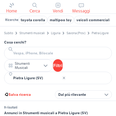
Home
Cerca
Vendi
Messaggi
toyota corolla
maltipoo toy
veicoli commerciali usat
Ricerche
Subito
Strumenti musicali
Liguria
Savona (Prov)
Pietra Ligure
Cosa cerchi?
Strumenti
Filtri
Musicali
Salva ricerca
Dal più rilevante
9 risultati
Annunci in Strumenti musicali a Pietra Ligure (SV)