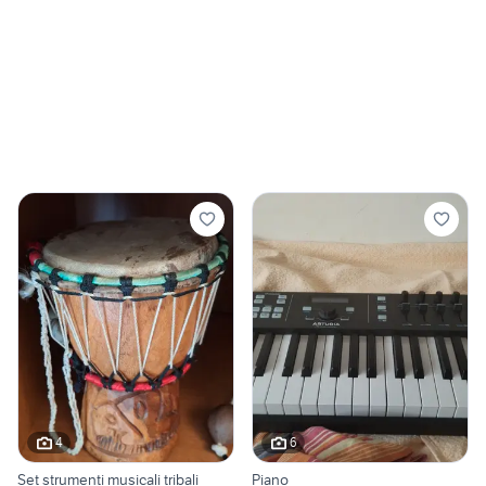
4
6
Set strumenti musicali tribali
Piano