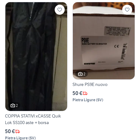
2
Shure PS9E nuovo
50 €
Pietra Ligure
(
SV
)
2
COPPIA STATIVI xCASSE Quik
Lok SS100 aste + borsa
50 €
Pietra Ligure
(
SV
)