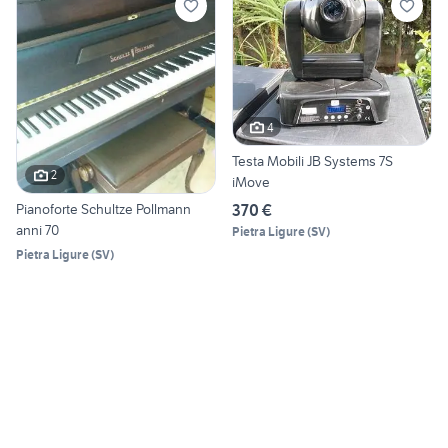
4
Testa Mobili JB Systems 7S
2
iMove
Pianoforte Schultze Pollmann
370 €
anni 70
Pietra Ligure
(
SV
)
Pietra Ligure
(
SV
)