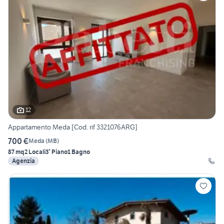
12
Appartamento Meda [Cod. rif 3321076ARG]
700 €
Meda
(
MB
)
87 mq
2 Locali
3° Piano
1 Bagno
Agenzia