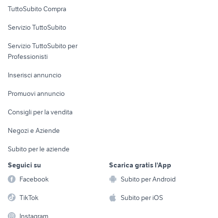
Uffici e Locali
TuttoSubito Compra
commerciali
Servizio TuttoSubito
elettronica
per la casa e la
sports e hobby
Servizio TuttoSubito per
persona
Informatica
Animali
Professionisti
Arredamento e
Console e
Accessori per
Casalinghi
Inserisci annuncio
Videogiochi
animali
Elettrodomestici
Promuovi annuncio
Audio/Video
Musica e Film
Giardino e Fai da te
Consigli per la vendita
Fotografia
Libri e Riviste
Abbigliamento e
Negozi e Aziende
Telefonia
Strumenti Musicali
Accessori
Subito per le aziende
Sports
Tutto per i bambini
Seguici su
Scarica gratis l'App
Biciclette
Facebook
Subito per Android
Collezionismo
TikTok
Subito per iOS
Instagram