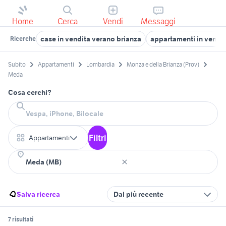
Home
Cerca
Vendi
Messaggi
case in vendita verano brianza
appartamenti in vendi
Ricerche
Subito
Appartamenti
Lombardia
Monza e della Brianza (Prov)
Meda
Cosa cerchi?
Filtri
Appartamenti
Salva ricerca
Dal più recente
7 risultati