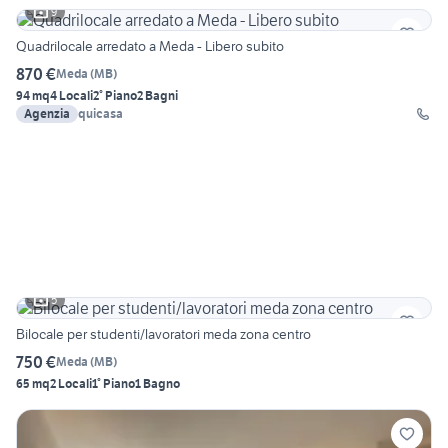
9
Quadrilocale arredato a Meda - Libero subito
870 €
Meda
(
MB
)
94 mq
4 Locali
2° Piano
2 Bagni
Agenzia
quicasa
5
Bilocale per studenti/lavoratori meda zona centro
750 €
Meda
(
MB
)
65 mq
2 Locali
1° Piano
1 Bagno