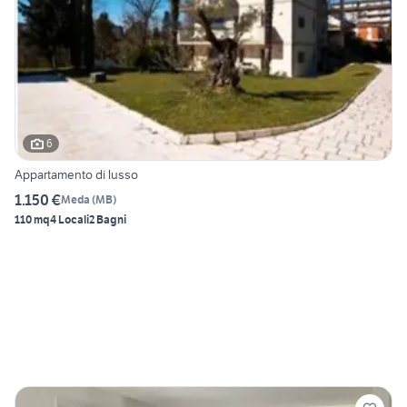
6
Appartamento di lusso
1.150 €
Meda
(
MB
)
110 mq
4 Locali
2 Bagni