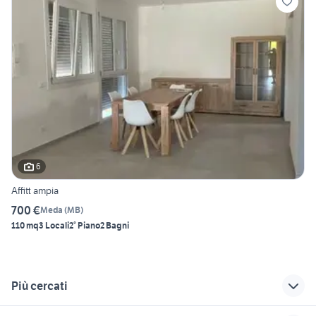
6
Affitt ampia
700 €
Meda
(
MB
)
110 mq
3 Locali
2° Piano
2 Bagni
Più cercati
Correlati
Richerche simili
Suggerimenti