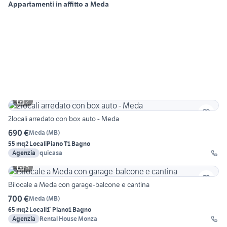
Appartamenti in affitto a Meda
2
2locali arredato con box auto - Meda
690 €
Meda
(
MB
)
55 mq
2 Locali
Piano T
1 Bagno
Agenzia
quicasa
5
Bilocale a Meda con garage-balcone e cantina
700 €
Meda
(
MB
)
65 mq
2 Locali
1° Piano
1 Bagno
Agenzia
Rental House Monza