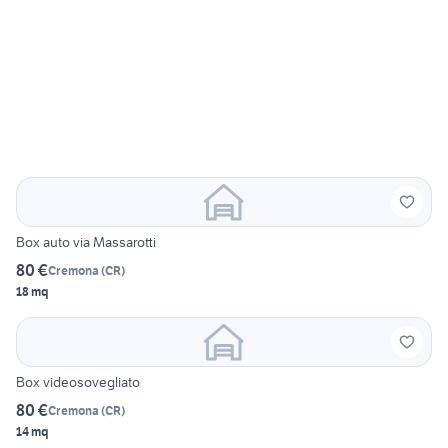
Box auto via Massarotti
80 €
Cremona
(
CR
)
18 mq
Box videosovegliato
80 €
Cremona
(
CR
)
14 mq