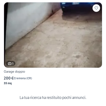
5
Garage doppio
200 €
Cremona
(
CR
)
35 mq
La tua ricerca ha restituito pochi annunci.