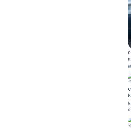
R
K
M
C
K
5
C