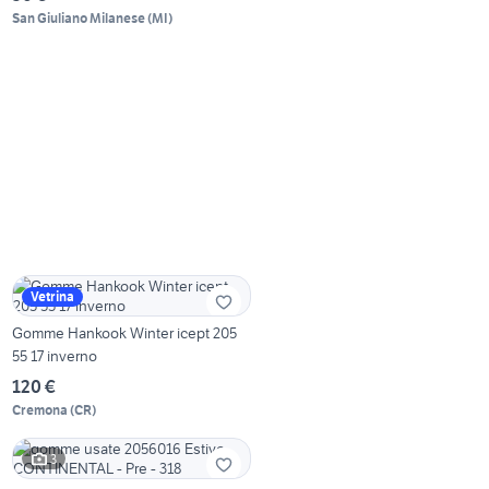
San Giuliano Milanese
(
MI
)
Vetrina
Gomme Hankook Winter icept 205
55 17 inverno
120 €
Cremona
(
CR
)
3