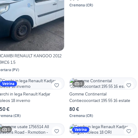
Cremona
(
CR
)
ICAMBI RENAULT KANGOO 2012
9KC6 1.5
ortara
(
PV
)
3
Vetrina
erchi in lega Renault Kadjar
Gomme Continental
oleos 18 inverno
Contiecocontact 195 55 16 estate
50 €
80 €
remona
(
CR
)
Cremona
(
CR
)
3
Vetrina