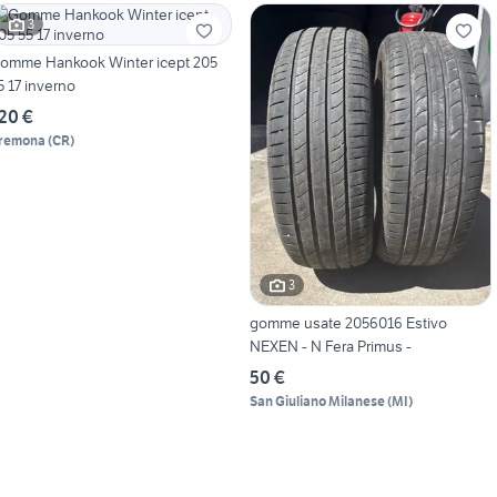
3
omme Hankook Winter icept 205
5 17 inverno
20 €
remona
(
CR
)
3
gomme usate 2056016 Estivo
NEXEN - N Fera Primus -
50 €
San Giuliano Milanese
(
MI
)