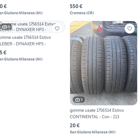
0 €
550 €
an Giuliano Milanese
(
MI
)
Cremona
(
CR
)
3
omme usate 1756514 Estivo
LEBER - DYNAXER HP3 -
5 €
an Giuliano Milanese
(
MI
)
5
gomme usate 1756514 Estivo
CONTINENTAL - Con - 213
20 €
San Giuliano Milanese
(
MI
)