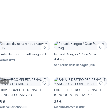
aratia divisoria renault kangoo 2015
Renault Kangoo / Citan Muso e
Airbag
ortara
(
PV
)
San Fermo della Battaglia
(
CO
)
6
HIAVE COMPLETA RENAULT
FANALE DESTRO PER RENAULT
CENIC CLIO KANGOO
KANGOO IV 1 PORTA 13-21
5 €
35 €
ariano Comense
(
CO
)
Mariano Comense
(
CO
)