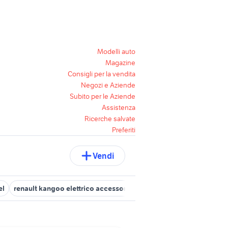
Modelli auto
Magazine
Consigli per la vendita
Negozi e Aziende
Subito per le Aziende
Assistenza
Ricerche salvate
Preferiti
Vendi
el
renault kangoo elettrico accessori auto
kangoo in lazio
ren