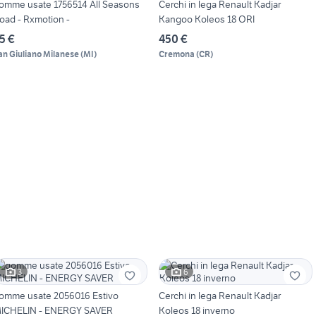
omme usate 1756514 All Seasons
Cerchi in lega Renault Kadjar
oad - Rxmotion -
Kangoo Koleos 18 ORI
5 €
450 €
an Giuliano Milanese
(
MI
)
Cremona
(
CR
)
3
6
omme usate 2056016 Estivo
Cerchi in lega Renault Kadjar
ICHELIN - ENERGY SAVER
Koleos 18 inverno