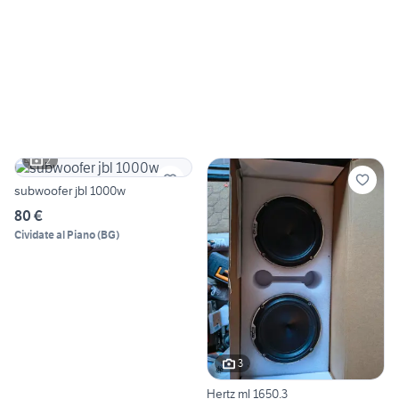
2
subwoofer jbl 1000w
80 €
Cividate al Piano
(
BG
)
3
Hertz ml 1650.3