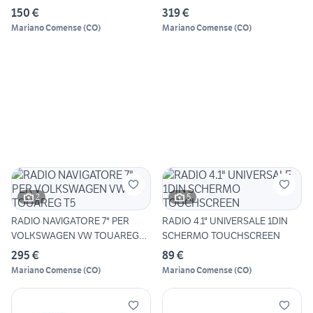
150 €
319 €
Mariano Comense
(
CO
)
Mariano Comense
(
CO
)
2
5
RADIO NAVIGATORE 7" PER
RADIO 4.1" UNIVERSALE 1DIN
VOLKSWAGEN VW TOUAREG
SCHERMO TOUCHSCREEN
T5
295 €
89 €
Mariano Comense
(
CO
)
Mariano Comense
(
CO
)