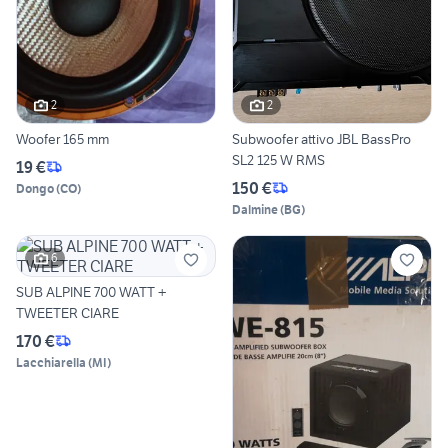
2
2
Woofer 165 mm
Subwoofer attivo JBL BassPro
SL2 125 W RMS
19 €
150 €
Dongo
(
CO
)
Dalmine
(
BG
)
6
SUB ALPINE 700 WATT +
TWEETER CIARE
170 €
Lacchiarella
(
MI
)