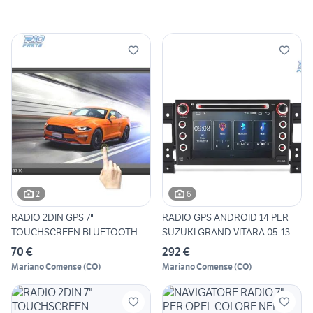
2
6
RADIO 2DIN GPS 7"
RADIO GPS ANDROID 14 PER
TOUCHSCREEN BLUETOOTH
SUZUKI GRAND VITARA 05-13
USB SD
70 €
292 €
Mariano Comense
(
CO
)
Mariano Comense
(
CO
)