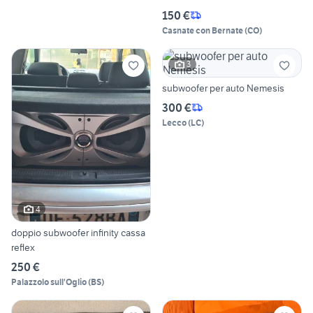
150 €
Casnate con Bernate
(
CO
)
3
subwoofer per auto Nemesis
300 €
Lecco
(
LC
)
4
doppio subwoofer infinity cassa
reflex
250 €
Palazzolo sull'Oglio
(
BS
)