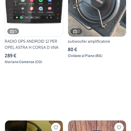
5
2
RADIO GPS ANDROID 12 PER
subwoofer amplificatore
OPEL ASTRA H CORSA D VIVA
80 €
289 €
Cividate al Piano
(
BG
)
Mariano Comense
(
CO
)