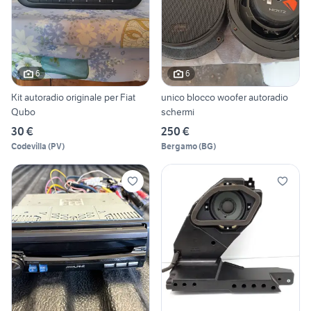
6
6
Kit autoradio originale per Fiat
unico blocco woofer autoradio
Qubo
schermi
30 €
250 €
Codevilla
(
PV
)
Bergamo
(
BG
)