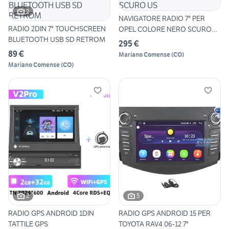
2
NAVIGATORE RADIO 7" PER
RADIO 2DIN 7" TOUCHSCREEN
OPEL COLORE NERO SCURO
BLUETOOTH USB SD RETROM
US
295 €
89 €
Mariano Comense
(
CO
)
Mariano Comense
(
CO
)
2
5
RADIO GPS ANDROID 1DIN
RADIO GPS ANDROID 15 PER
TATTILE GPS
TOYOTA RAV4 06-12 7"