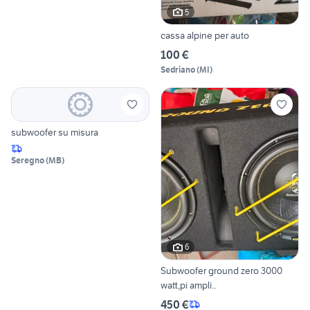
5
cassa alpine per auto
100 €
Sedriano
(
MI
)
subwoofer su misura
Seregno
(
MB
)
6
Subwoofer ground zero 3000
watt,pi ampli..
450 €