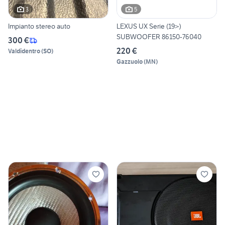
3
5
Impianto stereo auto
LEXUS UX Serie (19>)
SUBWOOFER 86150-76040
300 €
220 €
Valdidentro
(
SO
)
Gazzuolo
(
MN
)