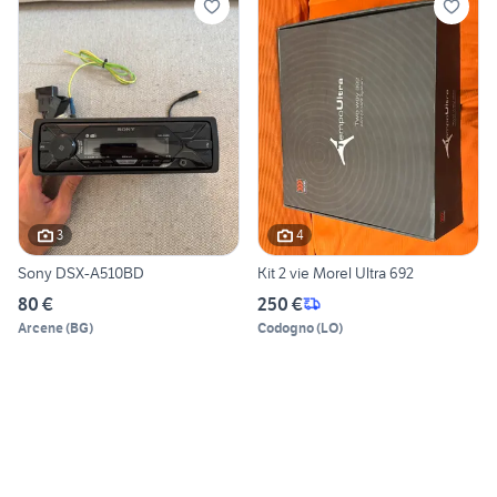
3
4
Sony DSX-A510BD
Kit 2 vie Morel Ultra 692
80 €
250 €
Arcene
(
BG
)
Codogno
(
LO
)