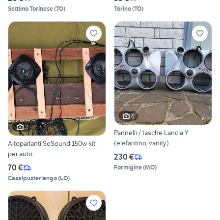
Settimo Torinese
(
TO
)
Torino
(
TO
)
6
2
Pannelli / tasche Lancia Y
(elefantino, vanity)
Altoparlanti SoSound 150w kit
per auto
230 €
70 €
Formigine
(
MO
)
Casalpusterlengo
(
LO
)