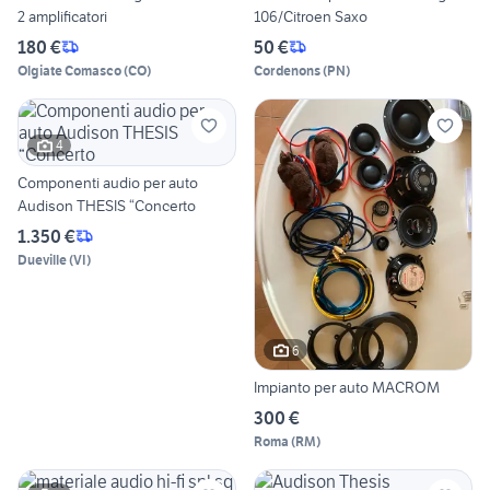
2 amplificatori
106/Citroen Saxo
180 €
50 €
Olgiate Comasco
(
CO
)
Cordenons
(
PN
)
4
Componenti audio per auto
Audison THESIS “Concerto
1.350 €
Dueville
(
VI
)
6
Impianto per auto MACROM
300 €
Roma
(
RM
)