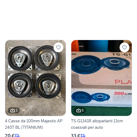
3
6
4 Casse da 100mm Majestic AP
TS-G1341R altoparlanti 13cm
240T BL (TITANIUM)
coassiali per auto
20 €
33 €