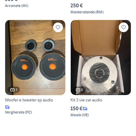
250 €
Arconate
(
MI
)
Monterotondo
(
RM
)
3
6
Woofer e tweeter sp audio
Kit 3 vie car audio
150 €
Verghereto
(
FC
)
Meolo
(
VE
)