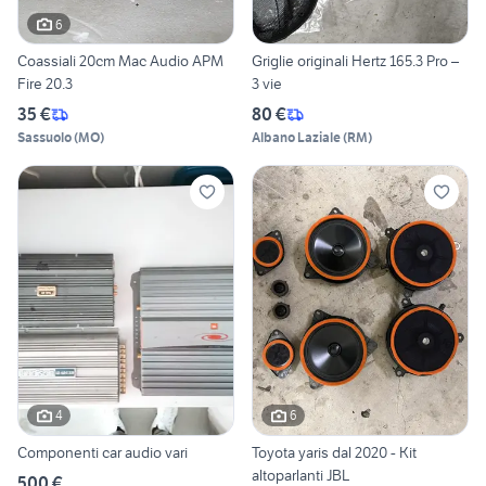
6
Coassiali 20cm Mac Audio APM
Griglie originali Hertz 165.3 Pro –
Fire 20.3
3 vie
35 €
80 €
Sassuolo
(
MO
)
Albano Laziale
(
RM
)
4
6
Componenti car audio vari
Toyota yaris dal 2020 - Kit
altoparlanti JBL
500 €