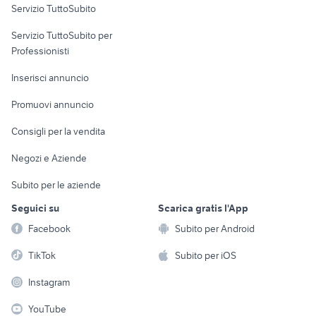
Servizio TuttoSubito
elettronica
per la casa e la
sports e hobby
Servizio TuttoSubito per
persona
Informatica
Animali
Professionisti
Arredamento e
Console e
Accessori per
Casalinghi
Inserisci annuncio
Videogiochi
animali
Elettrodomestici
Promuovi annuncio
Audio/Video
Musica e Film
Giardino e Fai da te
Consigli per la vendita
Fotografia
Libri e Riviste
Abbigliamento e
Negozi e Aziende
Telefonia
Strumenti Musicali
Accessori
Subito per le aziende
Sports
Tutto per i bambini
Seguici su
Scarica gratis l'App
Biciclette
Facebook
Subito per Android
Collezionismo
TikTok
Subito per iOS
Instagram
YouTube