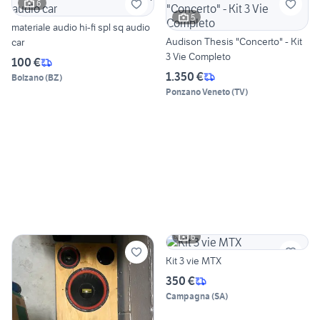
6
5
materiale audio hi-fi spl sq audio
Audison Thesis "Concerto" - Kit
car
3 Vie Completo
100 €
1.350 €
Bolzano
(
BZ
)
Ponzano Veneto
(
TV
)
6
Kit 3 vie MTX
350 €
Campagna
(
SA
)