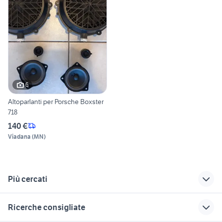
6
Altoparlanti per Porsche Boxster
718
140 €
Viadana
(
MN
)
Più cercati
Correlati
Richerche simili
Suggerimenti
Ricerche consigliate
fiat 1100 anni 50
regalo auto Roma
dacia sandero km 0