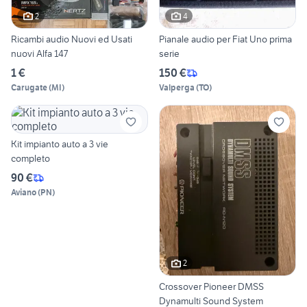
2
4
Ricambi audio Nuovi ed Usati
Pianale audio per Fiat Uno prima
nuovi Alfa 147
serie
1 €
150 €
Carugate
(
MI
)
Valperga
(
TO
)
Kit impianto auto a 3 vie
completo
90 €
Aviano
(
PN
)
2
Crossover Pioneer DMSS
Dynamulti Sound System