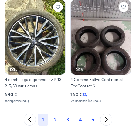
5
6
4 cerchi lega e gomme inv R 18
4 Gomme Estive Continental
215/50 yaris cross
EcoContact 6
590 €
150 €
Bergamo
(
BG
)
Val Brembilla
(
BG
)
1
2
3
4
5