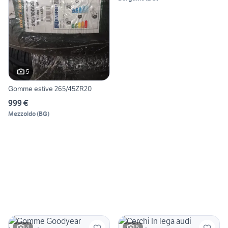
5
Gomme estive 265/45ZR20
999 €
Mezzoldo
(
BG
)
4
5