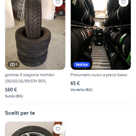
6
Vetrina
gomme 4 stagione michlen
Pneumatici nuovi a prezzi bassi
195/60/16/99/97H 95%
65 €
160 €
Verdello
(
BG
)
Suisio
(
BG
)
Scelti per te