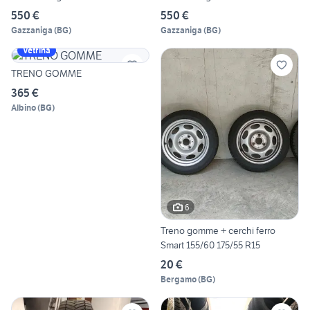
550 €
550 €
Gazzaniga
(
BG
)
Gazzaniga
(
BG
)
Vetrina
TRENO GOMME
365 €
Albino
(
BG
)
6
Treno gomme + cerchi ferro
Smart 155/60 175/55 R15
20 €
Bergamo
(
BG
)