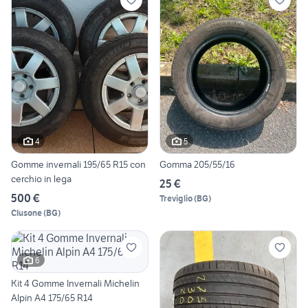
4
5
Gomme invernali 195/65 R15 con
Gomma 205/55/16
cerchio in lega
25 €
500 €
Treviglio
(
BG
)
Clusone
(
BG
)
6
Kit 4 Gomme Invernali Michelin
Alpin A4 175/65 R14