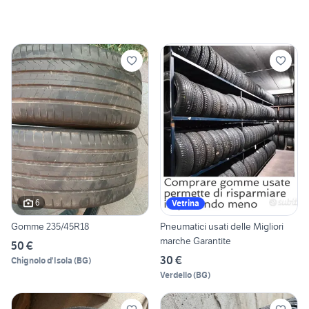
6
Vetrina
Gomme 235/45R18
Pneumatici usati delle Migliori
marche Garantite
50 €
30 €
Chignolo d'Isola
(
BG
)
Verdello
(
BG
)