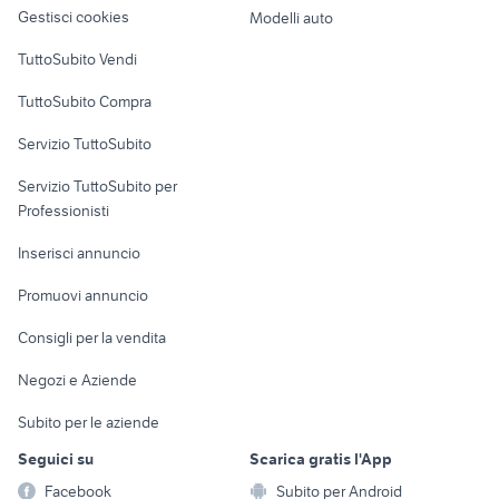
altro
Gestisci cookies
Modelli auto
Case vacanza
TuttoSubito Vendi
Uffici e Locali
TuttoSubito Compra
commerciali
Servizio TuttoSubito
elettronica
per la casa e la
sports e hobby
Servizio TuttoSubito per
persona
Informatica
Animali
Professionisti
Arredamento e
Console e
Accessori per
Casalinghi
Inserisci annuncio
Videogiochi
animali
Elettrodomestici
Promuovi annuncio
Audio/Video
Musica e Film
Giardino e Fai da te
Consigli per la vendita
Fotografia
Libri e Riviste
Abbigliamento e
Negozi e Aziende
Telefonia
Strumenti Musicali
Accessori
Subito per le aziende
Sports
Tutto per i bambini
Seguici su
Scarica gratis l'App
Biciclette
Facebook
Subito per Android