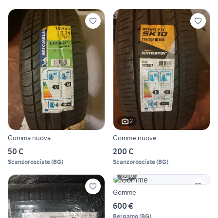
2
Gomma nuova
Gomme nuove
50 €
200 €
Scanzorosciate
(
BG
)
Scanzorosciate
(
BG
)
6
Gomme
600 €
Bergamo
(
BG
)