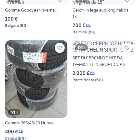
Gomme Goodyear invernali
Cerchi In lega audi originali da
18’’
100 €
200 €
Bolgare
(
BG
)
Dalmine
(
BG
)
2
SET DI CERCHI OZ HLT DA
19+MICHELIN SPORT CUP 2
2.000 €
Ponte Nossa
(
BG
)
3
Gomme 265/45/20 Nuove
400 €
Zanica
(
BG
)