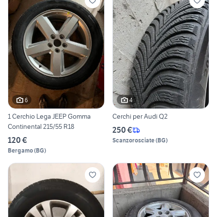
6
4
1 Cerchio Lega JEEP Gomma
Cerchi per Audi Q2
Continental 215/55 R18
250 €
120 €
Scanzorosciate
(
BG
)
Bergamo
(
BG
)