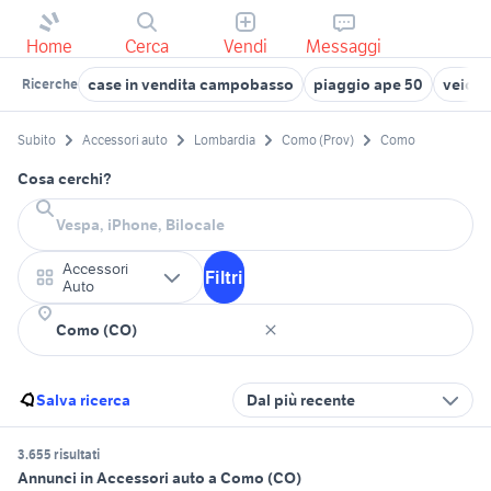
Home
Cerca
Vendi
Messaggi
case in vendita campobasso
piaggio ape 50
veicoli
Ricerche
Subito
Accessori auto
Lombardia
Como (Prov)
Como
Cosa cerchi?
Accessori
Filtri
Auto
Salva ricerca
Dal più recente
3.655 risultati
Annunci in Accessori auto a Como (CO)