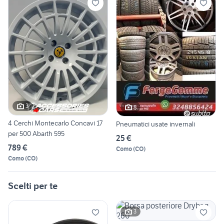
3
8
4 Cerchi Montecarlo Concavi 17
Pneumatici usate invernali
per 500 Abarth 595
25 €
789 €
Como
(
CO
)
Como
(
CO
)
Scelti per te
3