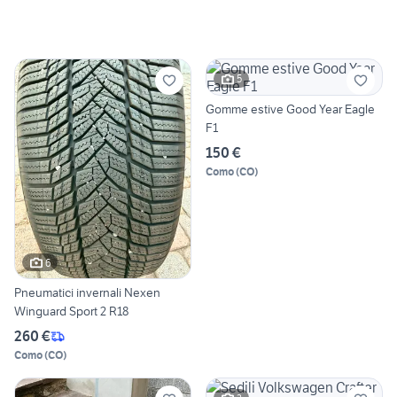
5
Gomme estive Good Year Eagle
F1
150 €
Como
(
CO
)
6
Pneumatici invernali Nexen
Winguard Sport 2 R18
260 €
Como
(
CO
)