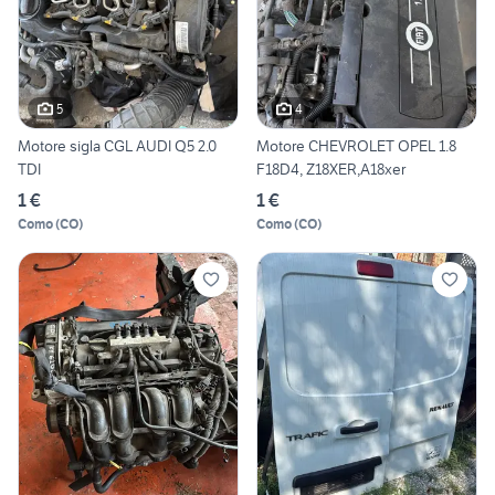
5
4
Motore sigla CGL AUDI Q5 2.0
Motore CHEVROLET OPEL 1.8
TDI
F18D4, Z18XER,A18xer
1 €
1 €
Como
(
CO
)
Como
(
CO
)