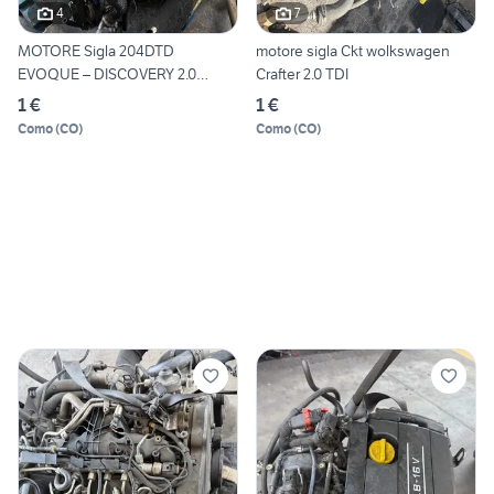
4
7
MOTORE Sigla 204DTD
motore sigla Ckt wolkswagen
EVOQUE – DISCOVERY 2.0
Crafter 2.0 TDI
DIESEL
1 €
1 €
Como
(
CO
)
Como
(
CO
)