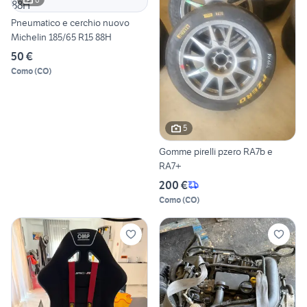
Pneumatico e cerchio nuovo
Michelin 185/65 R15 88H
50 €
Como
(
CO
)
5
Gomme pirelli pzero RA7b e
RA7+
200 €
Como
(
CO
)