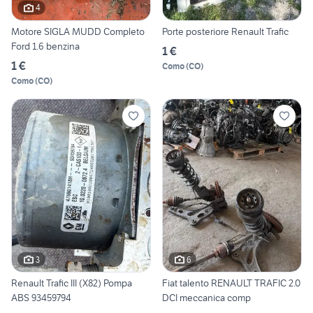
4
Motore SIGLA MUDD Completo
Porte posteriore Renault Trafic
Ford 1.6 benzina
1 €
1 €
Como
(
CO
)
Como
(
CO
)
3
6
Renault Trafic III (X82) Pompa
Fiat talento RENAULT TRAFIC 2.0
ABS 93459794
DCI meccanica comp