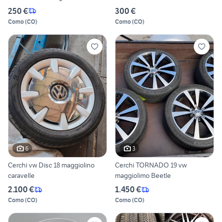
250 €
300 €
Como
(
CO
)
Como
(
CO
)
6
3
Cerchi vw Disc 18 maggiolino
Cerchi TORNADO 19 vw
caravelle
maggiolimo Beetle
2.100 €
1.450 €
Como
(
CO
)
Como
(
CO
)