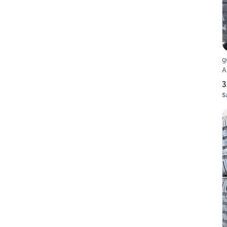
g
A
3
S