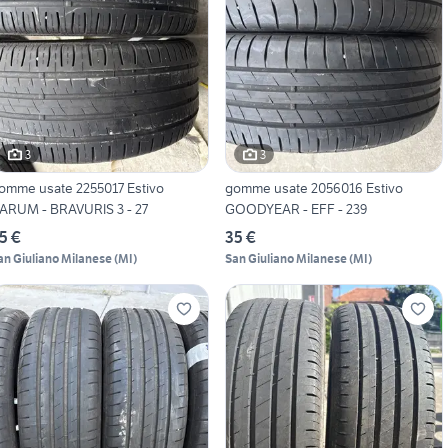
3
3
omme usate 2255017 Estivo
gomme usate 2056016 Estivo
ARUM - BRAVURIS 3 - 27
GOODYEAR - EFF - 239
5 €
35 €
an Giuliano Milanese
(
MI
)
San Giuliano Milanese
(
MI
)