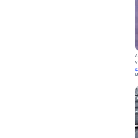
A
V
M