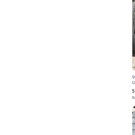
g
G
5
S