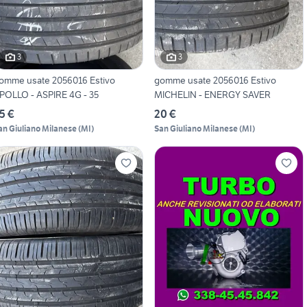
3
3
omme usate 2056016 Estivo
gomme usate 2056016 Estivo
POLLO - ASPIRE 4G - 35
MICHELIN - ENERGY SAVER
5 €
20 €
an Giuliano Milanese
(
MI
)
San Giuliano Milanese
(
MI
)