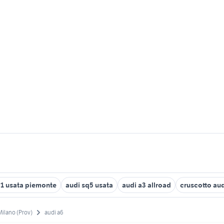
a1 usata piemonte
audi sq5 usata
audi a3 allroad
cruscotto aud
Milano (Prov)
audi a6