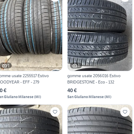
5
3
omme usate 2255517 Estivo
gomme usate 2056016 Estivo
OODYEAR - EFF - 279
BRIDGESTONE - Eco - 132
0 €
40 €
an Giuliano Milanese
(
MI
)
San Giuliano Milanese
(
MI
)