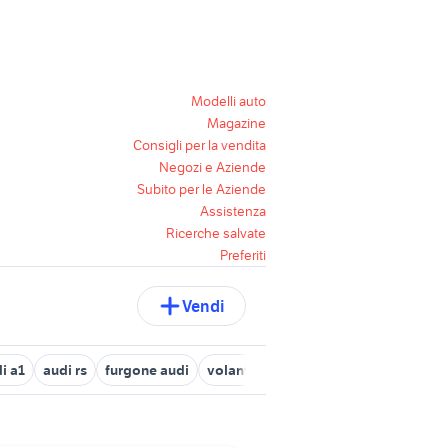
Modelli auto
Magazine
Consigli per la vendita
Negozi e Aziende
Subito per le Aziende
Assistenza
Ricerche salvate
Preferiti
Vendi
i a1
audi rs
furgone audi
volante audi a3
audi la spezia e p