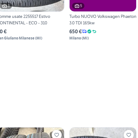
3
5
omme usate 2255517 Estivo
Turbo NUOVO Volkswagen Phaeton
ONTINENTAL - ECO - 310
3.0 TDI 165kw
0 €
650 €
an Giuliano Milanese
(
MI
)
Milano
(
MI
)