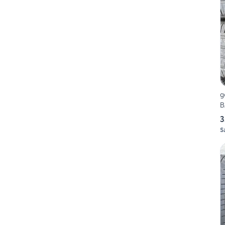
g
B
3
S