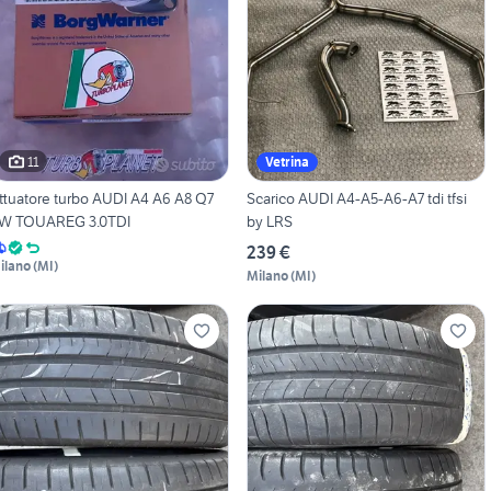
11
Vetrina
ttuatore turbo AUDI A4 A6 A8 Q7
Scarico AUDI A4-A5-A6-A7 tdi tfsi
W TOUAREG 3.0TDI
by LRS
239 €
ilano
(
MI
)
Milano
(
MI
)