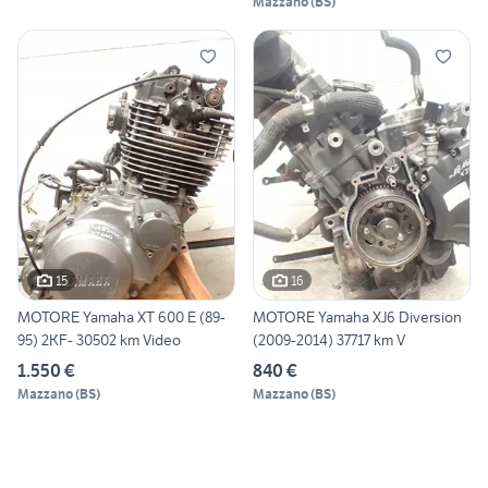
Mazzano
(
BS
)
15
16
MOTORE Yamaha XT 600 E (89-
MOTORE Yamaha XJ6 Diversion
95) 2KF- 30502 km Video
(2009-2014) 37717 km V
1.550 €
840 €
Mazzano
(
BS
)
Mazzano
(
BS
)