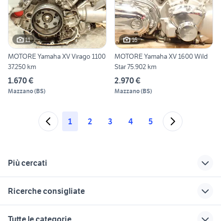
11
16
MOTORE Yamaha XV Virago 1100
MOTORE Yamaha XV 1600 Wild
37.250 km
Star 75.902 km
1.670 €
2.970 €
Mazzano
(
BS
)
Mazzano
(
BS
)
1
2
3
4
5
Più cercati
Correlati
Richerche simili
Suggerimenti
Ricerche consigliate
yamaha x-max 400
yamaha mt 03
yamaha mt 03 2016
harley davidson 883
motore ford fiesta 1.4 tdci
yamaha v max 1700
ricambi yamaha mt
suzuki gsx s 750
Tutte le categorie