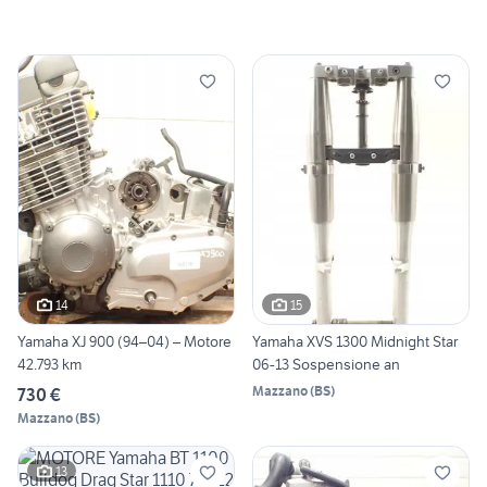
14
15
Yamaha XJ 900 (94–04) – Motore
Yamaha XVS 1300 Midnight Star
42.793 km
06-13 Sospensione an
Mazzano
(
BS
)
730 €
Mazzano
(
BS
)
13