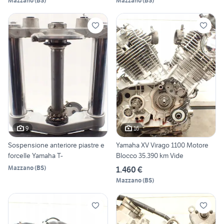
Mazzano
(
BS
)
Mazzano
(
BS
)
9
16
Sospensione anteriore piastre e
Yamaha XV Virago 1100 Motore
forcelle Yamaha T-
Blocco 35.390 km Vide
Mazzano
(
BS
)
1.460 €
Mazzano
(
BS
)