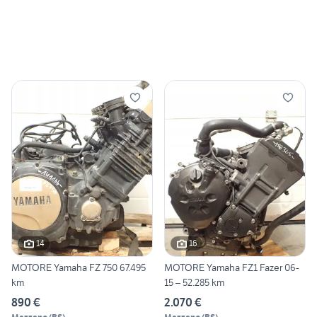
14
16
MOTORE Yamaha FZ 750 67.495
MOTORE Yamaha FZ1 Fazer 06-
km
15 – 52.285 km
890 €
2.070 €