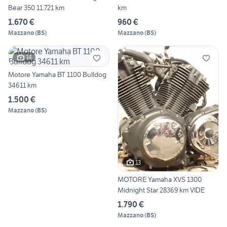
Bear 350 11.721 km
km
1.670 €
960 €
Mazzano
(
BS
)
Mazzano
(
BS
)
14
Motore Yamaha BT 1100 Bulldog
34611 km
1.500 €
Mazzano
(
BS
)
13
MOTORE Yamaha XVS 1300
Midnight Star 28369 km VIDE
1.790 €
Mazzano
(
BS
)