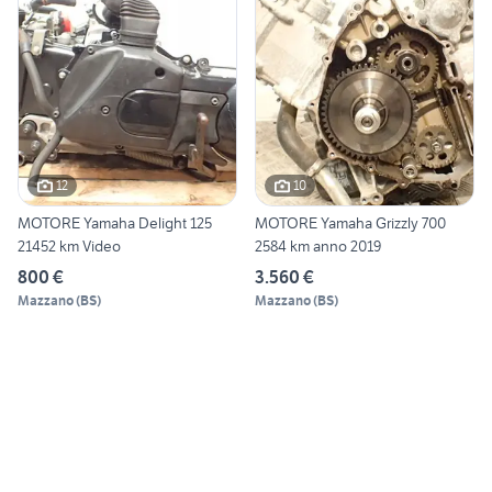
12
10
MOTORE Yamaha Delight 125
MOTORE Yamaha Grizzly 700
21452 km Video
2584 km anno 2019
800 €
3.560 €
Mazzano
(
BS
)
Mazzano
(
BS
)