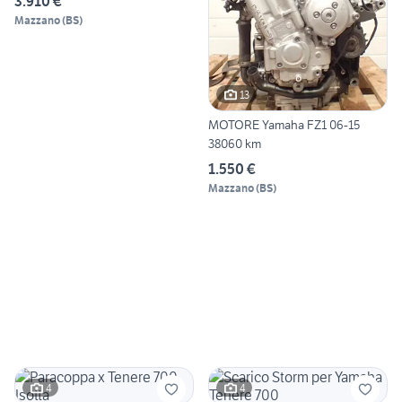
3.910 €
Mazzano
(
BS
)
13
MOTORE Yamaha FZ1 06-15
38060 km
1.550 €
Mazzano
(
BS
)
4
4