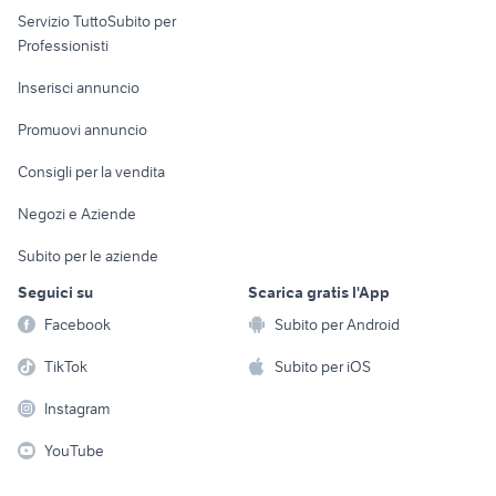
Servizio TuttoSubito per
persona
Informatica
Animali
Professionisti
Arredamento e
Console e
Accessori per
Casalinghi
Inserisci annuncio
Videogiochi
animali
Elettrodomestici
Promuovi annuncio
Audio/Video
Musica e Film
Giardino e Fai da te
Consigli per la vendita
Fotografia
Libri e Riviste
Abbigliamento e
Negozi e Aziende
Telefonia
Strumenti Musicali
Accessori
Subito per le aziende
Sports
Tutto per i bambini
Seguici su
Scarica gratis l'App
Biciclette
Facebook
Subito per Android
Collezionismo
TikTok
Subito per iOS
Instagram
YouTube