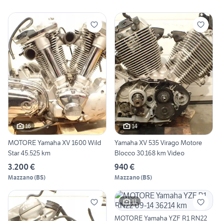
16
14
MOTORE Yamaha XV 1600 Wild
Yamaha XV 535 Virago Motore
Star 45.525 km
Blocco 30.168 km Video
3.200 €
940 €
Mazzano
(
BS
)
Mazzano
(
BS
)
11
MOTORE Yamaha YZF R1 RN22