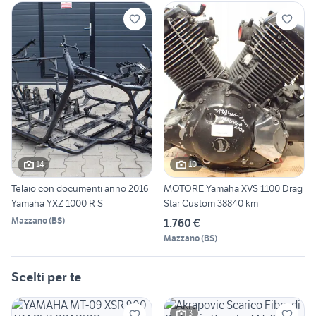
14
10
Telaio con documenti anno 2016
MOTORE Yamaha XVS 1100 Drag
Yamaha YXZ 1000 R S
Star Custom 38840 km
Mazzano
(
BS
)
1.760 €
Mazzano
(
BS
)
Scelti per te
3