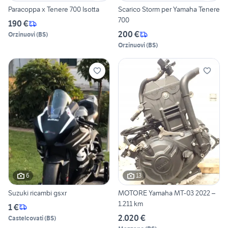
Paracoppa x Tenere 700 Isotta
Scarico Storm per Yamaha Tenere
700
190 €
200 €
Orzinuovi
(
BS
)
Orzinuovi
(
BS
)
6
13
Suzuki ricambi gsxr
MOTORE Yamaha MT-03 2022 –
1.211 km
1 €
2.020 €
Castelcovati
(
BS
)