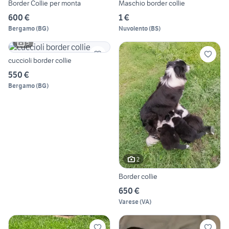
Border Collie per monta
Maschio border collie
600 €
1 €
Bergamo
(
BG
)
Nuvolento
(
BS
)
5
cuccioli border collie
550 €
Bergamo
(
BG
)
2
Border collie
650 €
Varese
(
VA
)