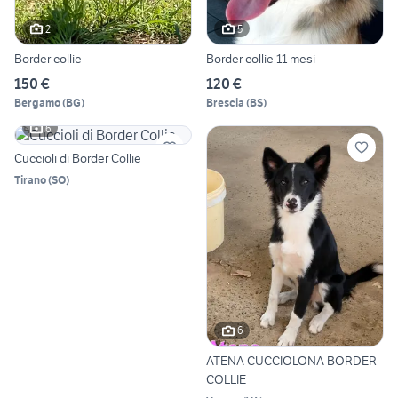
2
5
Border collie
Border collie 11 mesi
150 €
120 €
Bergamo
(
BG
)
Brescia
(
BS
)
6
Cuccioli di Border Collie
Tirano
(
SO
)
6
ATENA CUCCIOLONA BORDER
COLLIE