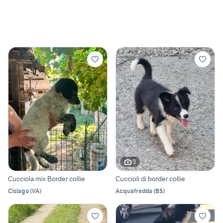
3
Cucciola mix Border collie
Cuccioli di border collie
Cislago
(
VA
)
Acquafredda
(
BS
)