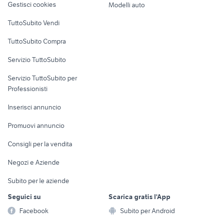
Gestisci cookies
Modelli auto
Case vacanza
TuttoSubito Vendi
Uffici e Locali
TuttoSubito Compra
commerciali
Servizio TuttoSubito
elettronica
per la casa e la
sports e hobby
Servizio TuttoSubito per
persona
Informatica
Animali
Professionisti
Arredamento e
Console e
Accessori per
Casalinghi
Inserisci annuncio
Videogiochi
animali
Elettrodomestici
Promuovi annuncio
Audio/Video
Musica e Film
Giardino e Fai da te
Consigli per la vendita
Fotografia
Libri e Riviste
Abbigliamento e
Negozi e Aziende
Telefonia
Strumenti Musicali
Accessori
Subito per le aziende
Sports
Tutto per i bambini
Seguici su
Scarica gratis l'App
Biciclette
Facebook
Subito per Android