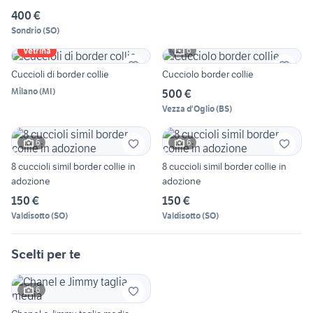
400 €
Sondrio
(
SO
)
6
Vetrina
Cuccioli di border collie
Cucciolo border collie
Milano
(
MI
)
500 €
Vezza d'Oglio
(
BS
)
6
6
8 cuccioli simil border collie in
8 cuccioli simil border collie in
adozione
adozione
150 €
150 €
Valdisotto
(
SO
)
Valdisotto
(
SO
)
Scelti per te
6