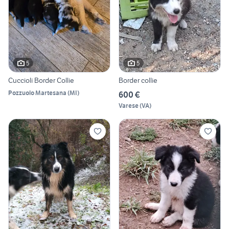
5
5
Cuccioli Border Collie
Border collie
Pozzuolo Martesana
(
MI
)
600 €
Varese
(
VA
)