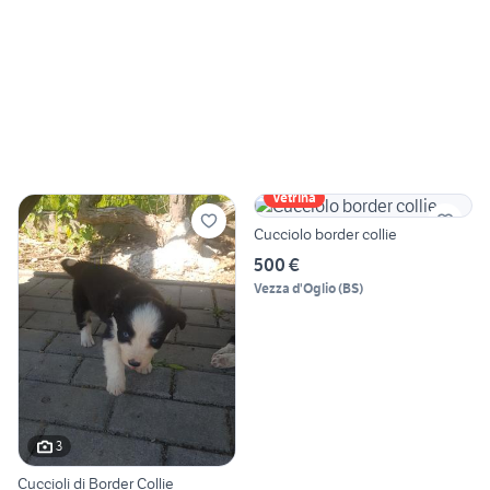
Vetrina
Cucciolo border collie
500 €
Vezza d'Oglio
(
BS
)
3
Cuccioli di Border Collie