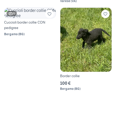
Varese
(
VA
)
6
Cuccioli border collie CON
pedigree
Bergamo
(
BG
)
Border collie
100 €
Bergamo
(
BG
)