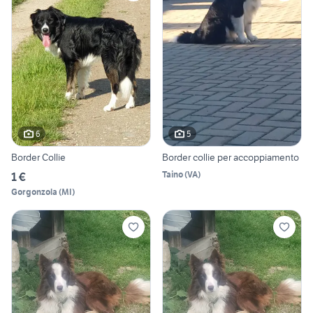
6
5
Border Collie
Border collie per accoppiamento
Taino
(
VA
)
1 €
Gorgonzola
(
MI
)