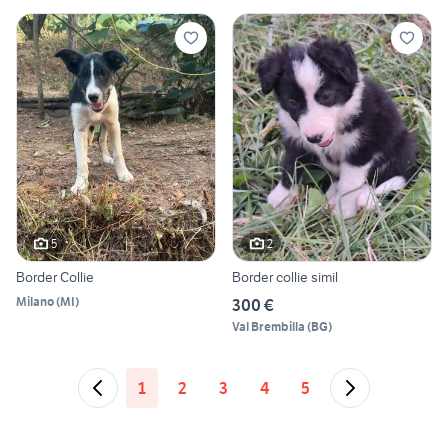
5
2
Border Collie
Border collie simil
Milano
(
MI
)
300 €
Val Brembilla
(
BG
)
1
2
3
4
5