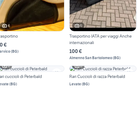
4
6
rasportino
Trasportino IATA per viaggi Anche
internazionali
0 €
100 €
arvico
(
BG
)
Almenno San Bartolomeo
(
BG
)
6
6
ari cuccioli di Peterbald
Rari Cuccioli di razza Peterbald
evate
(
BG
)
Levate
(
BG
)