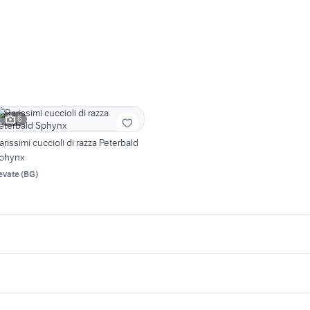
6
arissimi cuccioli di razza Peterbald
phynx
evate
(
BG
)
icherche simili
Suggerimenti
ack russel piemonte
topi domestici
 cani coibentate in
assotto toy
balle di fieno
prodotti per cani
diamantini animali