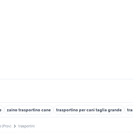
e
zaino trasportino cane
trasportino per cani taglia grande
tr
 (Prov)
trasportini