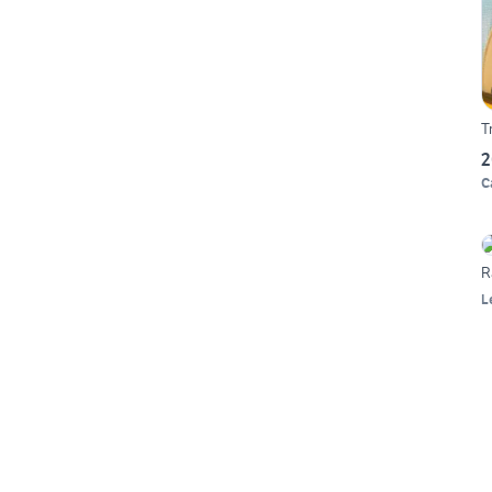
T
2
C
R
L