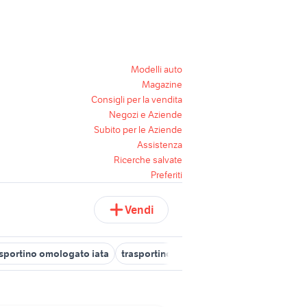
Modelli auto
Magazine
Consigli per la vendita
Negozi e Aziende
Subito per le Aziende
Assistenza
Ricerche salvate
Preferiti
Vendi
asportino omologato iata
trasportino esterno per cani
trasportin