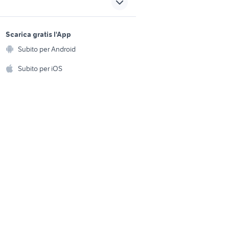
e
maltipoo toy
sports e hobby
a
Scarica gratis l'App
chianina animali
Animali
Subito per Android
ento e
Accessori per animali
rmoli
parrocchetto turchese
hi
Subito per iOS
Musica e Film
omestici
Libri e Riviste
e Fai da te
Strumenti Musicali
amento e
ri
Sports
 i bambini
Biciclette
Collezionismo