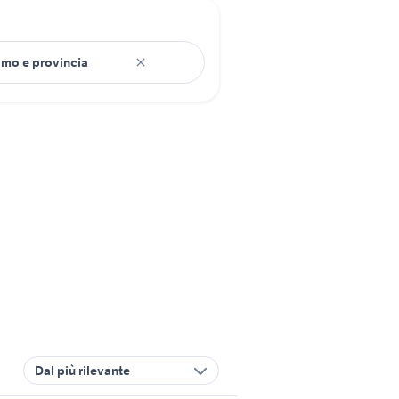
Dal più rilevante