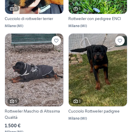
5
6
Cucciolo di rottweiler terrier
Rottweiler con pedigree ENCI
Milano
(
MI
)
Milano
(
MI
)
5
3
Rottweiler Maschio di Altissima
Cucciolo Rottweiler padigree
Qualità
Milano
(
MI
)
1.500 €
Milano
(
MI
)