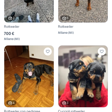
2
6
Rottweiler
Rottweiler
Milano
(
MI
)
700 €
Milano
(
MI
)
4
3
Rottweiler con pedigree
Cuccioli rottweiler