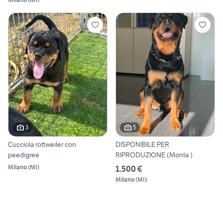
3
5
Cucciola rottweiler con
DISPONIBILE PER
peedigree
RIPRODUZIONE (Monta )
Milano
(
MI
)
1.500 €
Milano
(
MI
)