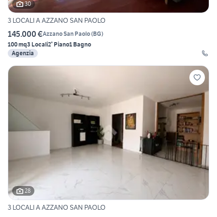
30
3 LOCALI A AZZANO SAN PAOLO
145.000 €
Azzano San Paolo
(
BG
)
100 mq
3 Locali
2° Piano
1 Bagno
Agenzia
28
3 LOCALI A AZZANO SAN PAOLO