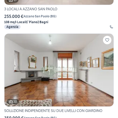
3 LOCALI A AZZANO SAN PAOLO
255.000 €
Azzano San Paolo
(
BG
)
108 mq
3 Locali
1° Piano
2 Bagni
Agenzia
30
SOLUZIONE INDIPENDENTE SU DUE LIVELLI CON GIARDINO
350.000 €
Azzano San Paolo
(
BG
)