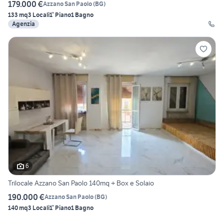
179.000 €
Azzano San Paolo
(
BG
)
133 mq
3 Locali
1° Piano
1 Bagno
Agenzia
6
Trilocale Azzano San Paolo 140mq + Box e Solaio
190.000 €
Azzano San Paolo
(
BG
)
140 mq
3 Locali
1° Piano
1 Bagno