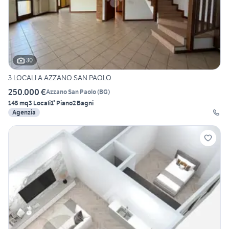
30
3 LOCALI A AZZANO SAN PAOLO
250.000 €
Azzano San Paolo
(
BG
)
145 mq
3 Locali
1° Piano
2 Bagni
Agenzia