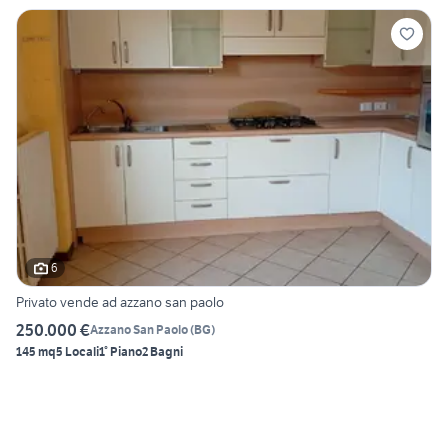
6
Privato vende ad azzano san paolo
250.000 €
Azzano San Paolo
(
BG
)
145 mq
5 Locali
1° Piano
2 Bagni