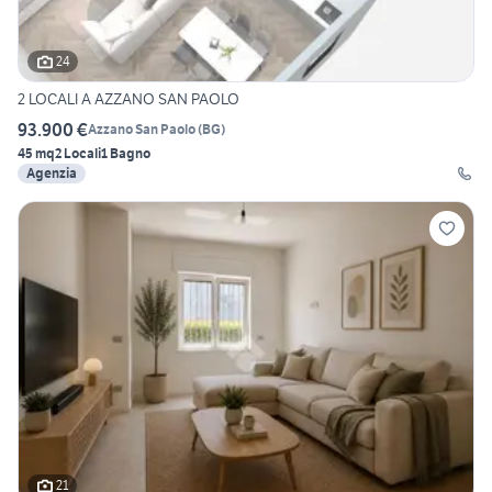
24
2 LOCALI A AZZANO SAN PAOLO
93.900 €
Azzano San Paolo
(
BG
)
45 mq
2 Locali
1 Bagno
Agenzia
21