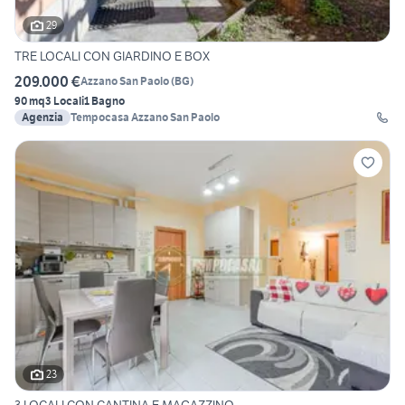
29
TRE LOCALI CON GIARDINO E BOX
209.000 €
Azzano San Paolo
(
BG
)
90 mq
3 Locali
1 Bagno
Agenzia
Tempocasa Azzano San Paolo
23
3 LOCALI CON CANTINA E MAGAZZINO