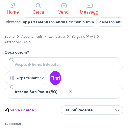
Home
Cerca
Vendi
Messaggi
appartamenti in vendita comun nuovo
case in vendit
Ricerche
Subito
Appartamenti
Lombardia
Bergamo (Prov)
Azzano San Paolo
Cosa cerchi?
Filtri
Appartamenti
Salva ricerca
Dal più recente
15 risultati