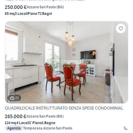
250.000 €
Azzano San Paolo
(
BG
)
85 mq
3 Locali
Piano T
2 Bagni
23
QUADRILOCALE RISTRUTTURATO SENZA SPESE CONDOMINIAL
265.000 €
Azzano San Paolo
(
BG
)
124 mq
4 Locali
1° Piano
1 Bagno
Agenzia
Tempocasa Azzano San Paolo