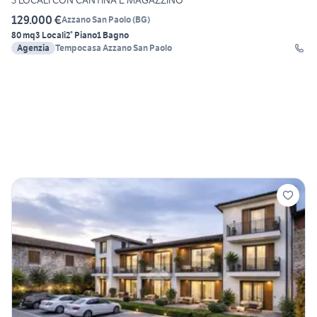
129.000 €
Azzano San Paolo
(
BG
)
80 mq
3 Locali
2° Piano
1 Bagno
Agenzia
Tempocasa Azzano San Paolo