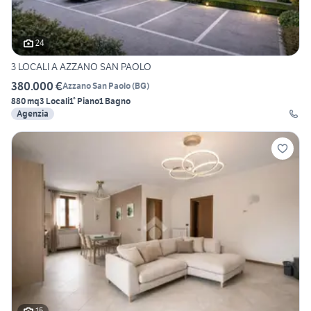
24
3 LOCALI A AZZANO SAN PAOLO
380.000 €
Azzano San Paolo
(
BG
)
880 mq
3 Locali
1° Piano
1 Bagno
Agenzia
15