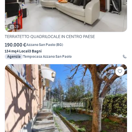
26
TERRATETTO QUADRILOCALE IN CENTRO PAESE
190.000 €
Azzano San Paolo
(
BG
)
134 mq
4 Locali
3 Bagni
Agenzia
Tempocasa Azzano San Paolo