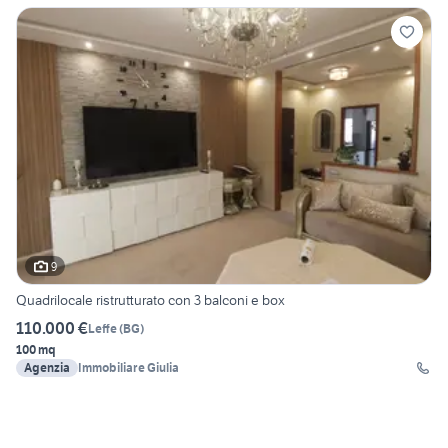
9
Quadrilocale ristrutturato con 3 balconi e box
110.000 €
Leffe
(
BG
)
100 mq
Agenzia
Immobiliare Giulia