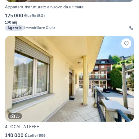
Appartam. ristrutturato a nuovo da ultimare
125.000 €
Leffe
(
BG
)
130 mq
Agenzia
Immobiliare Giulia
25
4 LOCALI A LEFFE
140.000 €
Leffe
(
BG
)