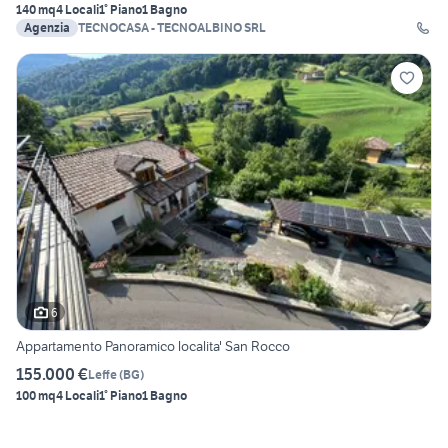
140 mq
4 Locali
1° Piano
1 Bagno
Agenzia
TECNOCASA - TECNOALBINO SRL
6
Appartamento Panoramico localita' San Rocco
155.000 €
Leffe
(
BG
)
100 mq
4 Locali
1° Piano
1 Bagno