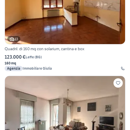
13
Quadril. di 160 mq con solarium, cantina e box
123.000 €
Leffe
(
BG
)
160 mq
Agenzia
Immobiliare Giulia