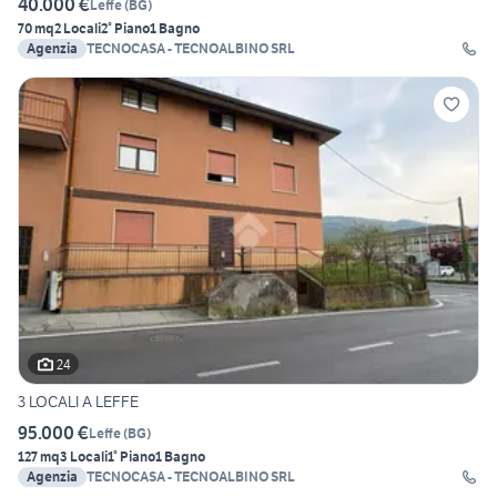
40.000 €
Leffe
(
BG
)
70 mq
2 Locali
2° Piano
1 Bagno
Agenzia
TECNOCASA - TECNOALBINO SRL
24
3 LOCALI A LEFFE
95.000 €
Leffe
(
BG
)
127 mq
3 Locali
1° Piano
1 Bagno
Agenzia
TECNOCASA - TECNOALBINO SRL