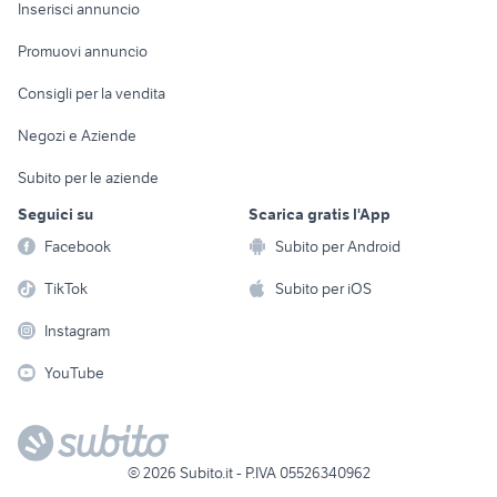
Console e
Accessori per
Casalinghi
Inserisci annuncio
Videogiochi
animali
Elettrodomestici
Promuovi annuncio
Audio/Video
Musica e Film
Giardino e Fai da te
Consigli per la vendita
Fotografia
Libri e Riviste
Abbigliamento e
Negozi e Aziende
Telefonia
Strumenti Musicali
Accessori
Subito per le aziende
Sports
Tutto per i bambini
Seguici su
Scarica gratis l'App
Biciclette
Facebook
Subito per Android
Collezionismo
TikTok
Subito per iOS
Instagram
YouTube
©
2026
Subito.it - P.IVA 05526340962