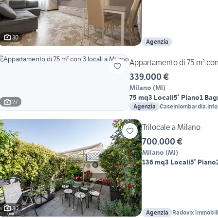
30
Agenzia
Appartamento di 75 m² con 
339.000 €
Milano
(
MI
)
75 mq
3 Locali
5° Piano
1 Bag
27
Agenzia
Caseinlombardia.info
Trilocale a Milano
700.000 €
Milano
(
MI
)
136 mq
3 Locali
5° Piano
30
Agenzia
Radovix Immobil