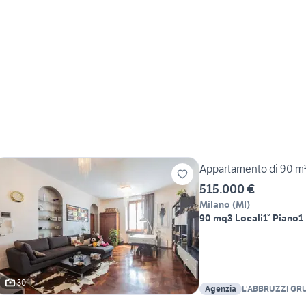
Appartamento di 90 m² 
515.000 €
Milano
(
MI
)
90 mq
3 Locali
1° Piano
1
30
Agenzia
L'ABBRUZZI GR