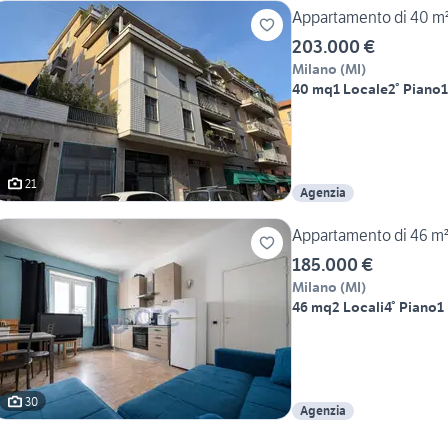
Appartamento di 40 m² 
203.000 €
Milano
(
MI
)
40 mq
1 Locale
2° Piano
21
Agenzia
Appartamento di 46 m² 
185.000 €
Milano
(
MI
)
46 mq
2 Locali
4° Piano
1
30
Agenzia