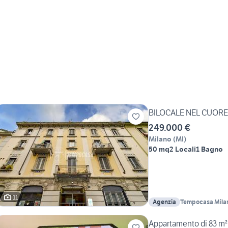
BILOCALE NEL CUORE
249.000 €
Milano
(
MI
)
50 mq
2 Locali
1 Bagno
11
Agenzia
Tempocasa Milan
Appartamento di 83 m² 