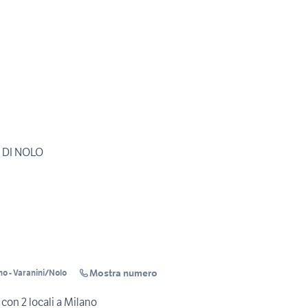
 DI NOLO
Mostra numero
o - Varanini/Nolo
con 2 locali a Milano