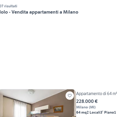
07 risultati
olo - Vendita appartamenti a Milano
Appartamento di 64 m² 
228.000 €
Milano
(
MI
)
64 mq
2 Locali
3° Piano
1