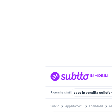
case in vendita collefe
Ricerche
simili
Subito
Appartamenti
Lombardia
Mi