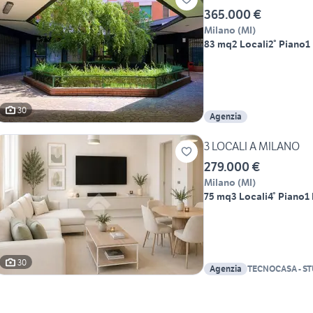
365.000 €
Milano
(
MI
)
83 mq
2 Locali
2° Piano
1
30
Agenzia
3 LOCALI A MILANO
279.000 €
Milano
(
MI
)
75 mq
3 Locali
4° Piano
1
30
Agenzia
TECNOCASA - ST