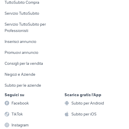
TuttoSubito Compra
commerciali
Servizio TuttoSubito
elettronica
per la casa e la
sports e hobby
Servizio TuttoSubito per
persona
Informatica
Animali
Professionisti
Arredamento e
Console e
Accessori per
Casalinghi
Inserisci annuncio
Videogiochi
animali
Elettrodomestici
Promuovi annuncio
Audio/Video
Musica e Film
Giardino e Fai da te
Consigli per la vendita
Fotografia
Libri e Riviste
Abbigliamento e
Negozi e Aziende
Telefonia
Strumenti Musicali
Accessori
Subito per le aziende
Sports
Tutto per i bambini
Seguici su
Scarica gratis l'App
Biciclette
Facebook
Subito per Android
Collezionismo
TikTok
Subito per iOS
Instagram