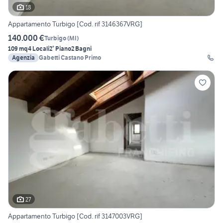
18
Appartamento Turbigo [Cod. rif 3146367VRG]
140.000 €
Turbigo
(
MI
)
109 mq
4 Locali
2° Piano
2 Bagni
Agenzia
Gabetti Castano Primo
27
Appartamento Turbigo [Cod. rif 3147003VRG]