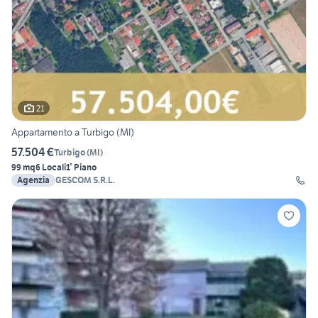
21
Appartamento a Turbigo (MI)
57.504 €
Turbigo
(
MI
)
99 mq
6 Locali
1° Piano
Agenzia
GESCOM S.R.L.