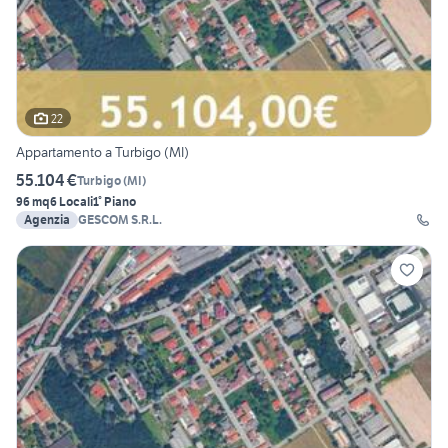
22
Appartamento a Turbigo (MI)
55.104 €
Turbigo
(
MI
)
96 mq
6 Locali
1° Piano
Agenzia
GESCOM S.R.L.