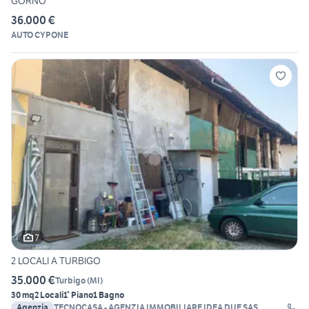
GORNO
36.000 €
AUTO CYPONE
7
2 LOCALI A TURBIGO
35.000 €
Turbigo
(
MI
)
30 mq
2 Locali
1° Piano
1 Bagno
Agenzia
TECNOCASA - AGENZIA IMMOBILIARE IDEA DUE SAS