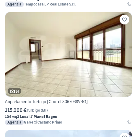
Agenzia
Tempocasa LP Real Estate S.r.l.
14
Appartamento Turbigo [Cod. rif 3067038VRG]
115.000 €
Turbigo
(
MI
)
104 mq
3 Locali
1° Piano
1 Bagno
Agenzia
Gabetti Castano Primo