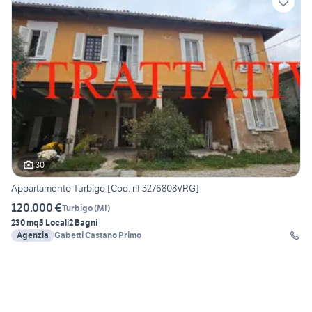
30
Appartamento Turbigo [Cod. rif 3276808VRG]
120.000 €
Turbigo
(
MI
)
230 mq
5 Locali
2 Bagni
Agenzia
Gabetti Castano Primo