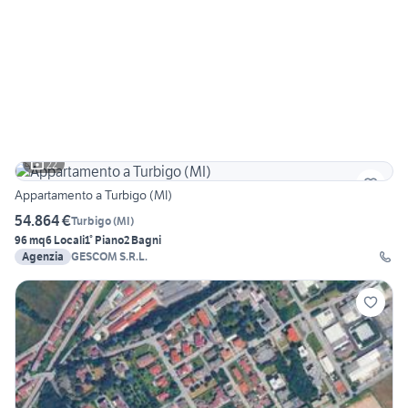
22
Appartamento a Turbigo (MI)
54.864 €
Turbigo
(
MI
)
96 mq
6 Locali
1° Piano
2 Bagni
Agenzia
GESCOM S.R.L.