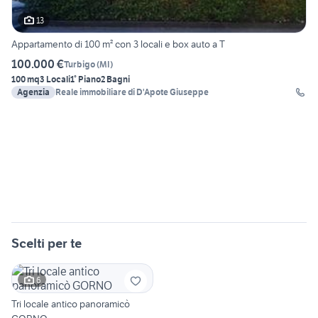
13
Appartamento di 100 m² con 3 locali e box auto a T
100.000 €
Turbigo
(
MI
)
100 mq
3 Locali
1° Piano
2 Bagni
Agenzia
Reale immobiliare di D'Apote Giuseppe
Scelti per te
6
Tri locale antico panoramicò