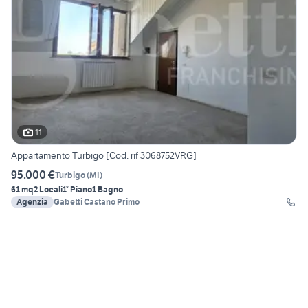
11
Appartamento Turbigo [Cod. rif 3068752VRG]
95.000 €
Turbigo
(
MI
)
61 mq
2 Locali
1° Piano
1 Bagno
Agenzia
Gabetti Castano Primo