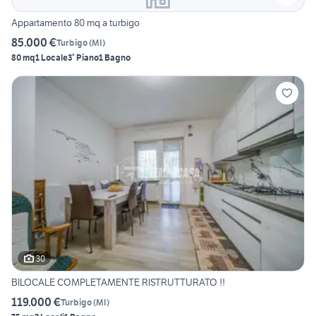
Appartamento 80 mq a turbigo
85.000 €
Turbigo
(
MI
)
80 mq
1 Locale
3° Piano
1 Bagno
30
BILOCALE COMPLETAMENTE RISTRUTTURATO !!
119.000 €
Turbigo
(
MI
)