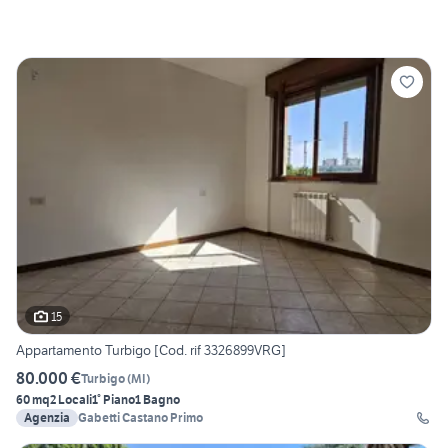
15
Appartamento Turbigo [Cod. rif 3326899VRG]
80.000 €
Turbigo
(
MI
)
60 mq
2 Locali
1° Piano
1 Bagno
Agenzia
Gabetti Castano Primo