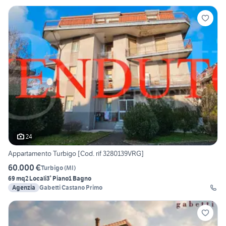
24
Appartamento Turbigo [Cod. rif 3280139VRG]
60.000 €
Turbigo
(
MI
)
69 mq
2 Locali
3° Piano
1 Bagno
Agenzia
Gabetti Castano Primo