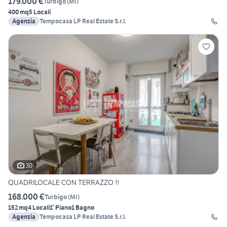
179.000 €
Turbigo
(
MI
)
400 mq
5 Locali
Agenzia
Tempocasa LP Real Estate S.r.l.
30
QUADRILOCALE CON TERRAZZO !!
168.000 €
Turbigo
(
MI
)
152 mq
4 Locali
1° Piano
1 Bagno
Agenzia
Tempocasa LP Real Estate S.r.l.