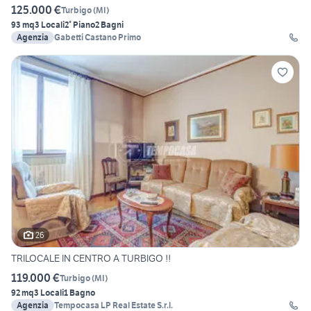
125.000 €
Turbigo
(
MI
)
93 mq
3 Locali
2° Piano
2 Bagni
Agenzia
Gabetti Castano Primo
26
TRILOCALE IN CENTRO A TURBIGO !!
119.000 €
Turbigo
(
MI
)
92 mq
3 Locali
1 Bagno
Agenzia
Tempocasa LP Real Estate S.r.l.