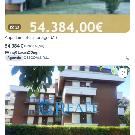
23
Appartamento a Turbigo (MI)
54.384 €
Turbigo
(
MI
)
96 mq
6 Locali
2 Bagni
Agenzia
GESCOM S.R.L.