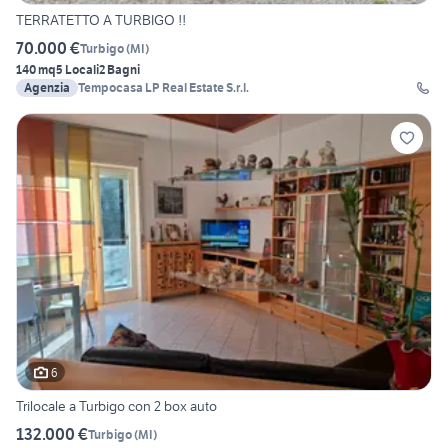
TERRATETTO A TURBIGO !!
70.000 €
Turbigo
(
MI
)
140 mq
5 Locali
2 Bagni
Agenzia
Tempocasa LP Real Estate S.r.l.
6
Trilocale a Turbigo con 2 box auto
132.000 €
Turbigo
(
MI
)