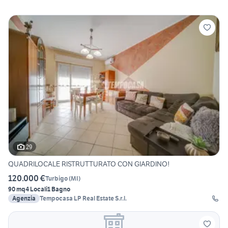
29
QUADRILOCALE RISTRUTTURATO CON GIARDINO!
120.000 €
Turbigo
(
MI
)
90 mq
4 Locali
1 Bagno
Agenzia
Tempocasa LP Real Estate S.r.l.