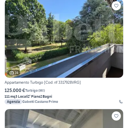
24
Appartamento Turbigo [Cod. rif 3317928VRG]
125.000 €
Turbigo
(
MI
)
111 mq
3 Locali
2° Piano
2 Bagni
Agenzia
Gabetti Castano Primo