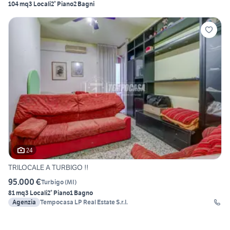
104 mq
3 Locali
2° Piano
2 Bagni
24
TRILOCALE A TURBIGO !!
95.000 €
Turbigo
(
MI
)
81 mq
3 Locali
2° Piano
1 Bagno
Agenzia
Tempocasa LP Real Estate S.r.l.