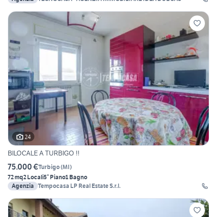
24
BILOCALE A TURBIGO !!
75.000 €
Turbigo
(
MI
)
72 mq
2 Locali
5° Piano
1 Bagno
Agenzia
Tempocasa LP Real Estate S.r.l.