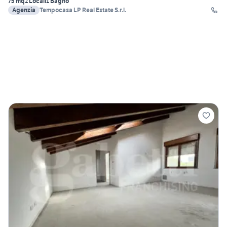
75 mq
2 Locali
1 Bagno
Agenzia
Tempocasa LP Real Estate S.r.l.