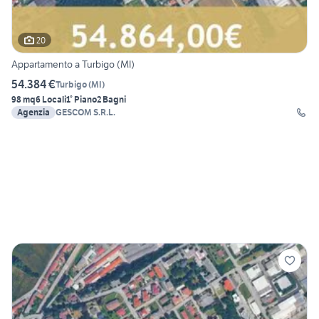
20
Appartamento a Turbigo (MI)
54.384 €
Turbigo
(
MI
)
98 mq
6 Locali
1° Piano
2 Bagni
Agenzia
GESCOM S.R.L.