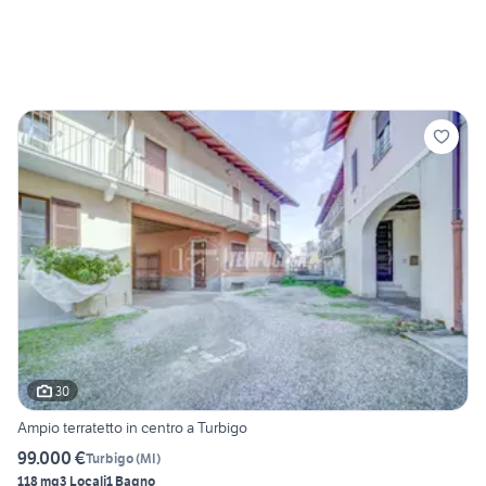
30
Ampio terratetto in centro a Turbigo
99.000 €
Turbigo
(
MI
)
118 mq
3 Locali
1 Bagno