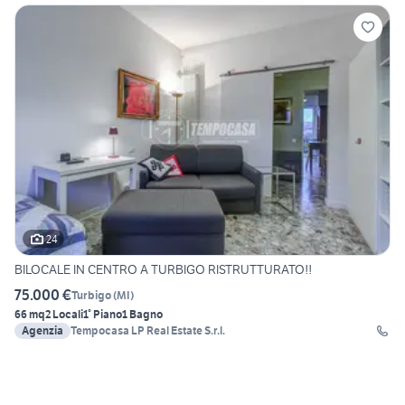
24
BILOCALE IN CENTRO A TURBIGO RISTRUTTURATO!!
75.000 €
Turbigo
(
MI
)
66 mq
2 Locali
1° Piano
1 Bagno
Agenzia
Tempocasa LP Real Estate S.r.l.