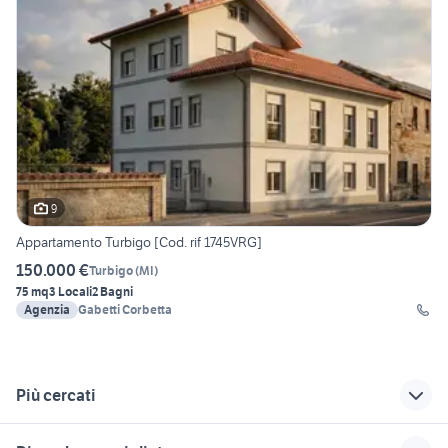
9
Appartamento Turbigo [Cod. rif 1745VRG]
150.000 €
Turbigo
(
MI
)
75 mq
3 Locali
2 Bagni
Agenzia
Gabetti Corbetta
Più cercati
Correlati
Richerche simili
Suggerimenti