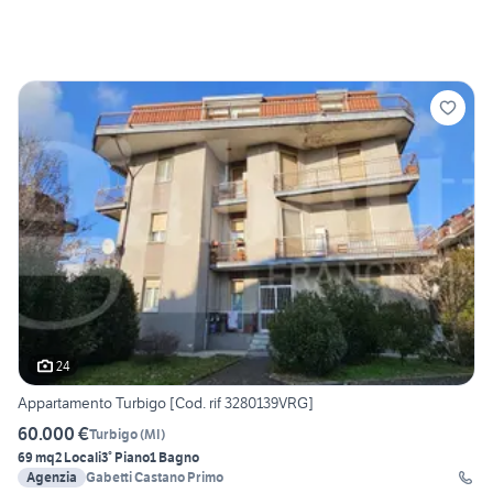
24
Appartamento Turbigo [Cod. rif 3280139VRG]
60.000 €
Turbigo
(
MI
)
69 mq
2 Locali
3° Piano
1 Bagno
Agenzia
Gabetti Castano Primo