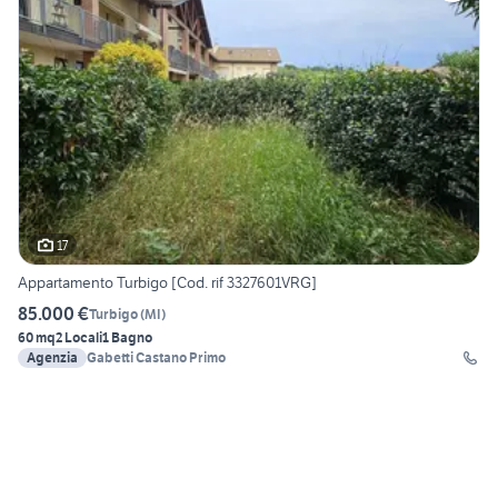
17
Appartamento Turbigo [Cod. rif 3327601VRG]
85.000 €
Turbigo
(
MI
)
60 mq
2 Locali
1 Bagno
Agenzia
Gabetti Castano Primo