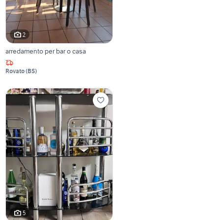
2
arredamento per bar o casa
Rovato
(
BS
)
5