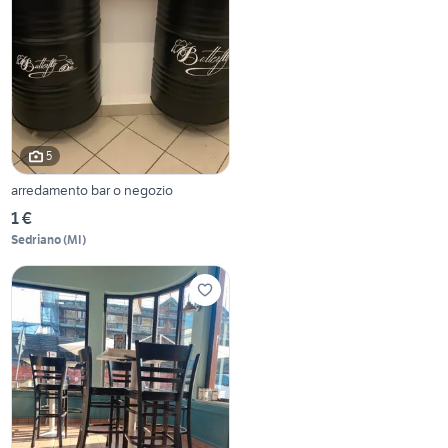
5
arredamento bar o negozio
1 €
Sedriano
(
MI
)