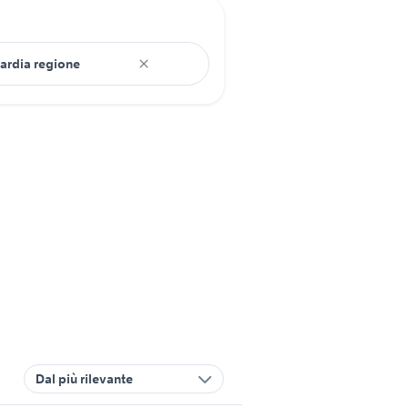
Dal più rilevante