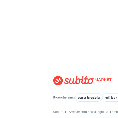
bar a brescia
roll bar
Ricerche
simili
Subito
Arredamento e casalinghi
Lomb