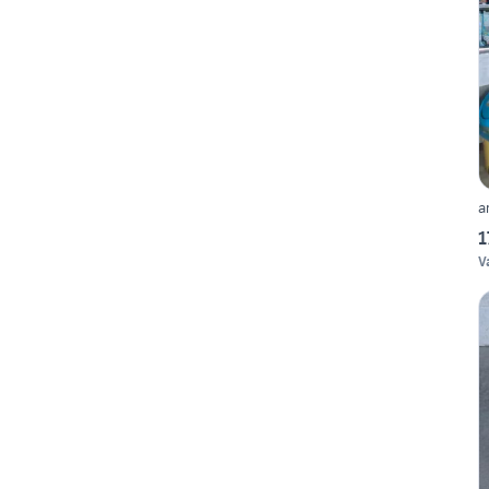
a
1
V