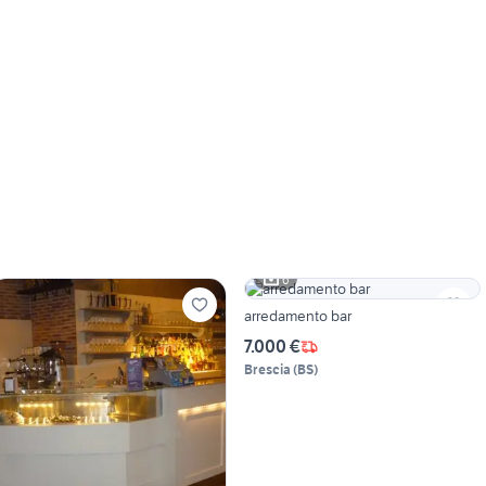
6
arredamento bar
7.000 €
Brescia
(
BS
)