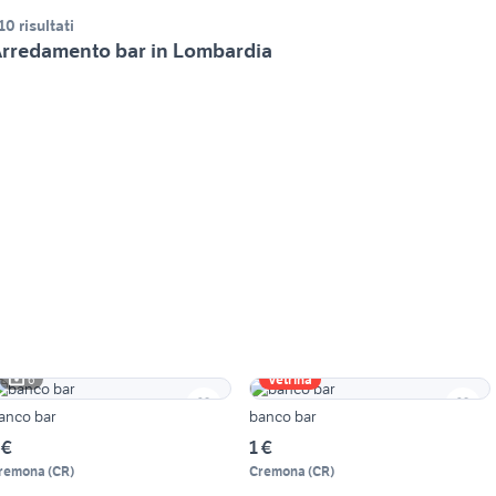
10 risultati
rredamento bar in Lombardia
6
Vetrina
anco bar
banco bar
 €
1 €
remona
(
CR
)
Cremona
(
CR
)