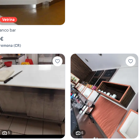
Vetrina
anco bar
 €
remona
(
CR
)
5
6