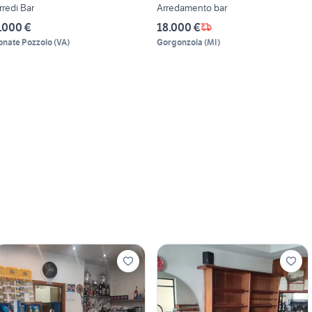
rredi Bar
Arredamento bar
.000 €
18.000 €
onate Pozzolo
(
VA
)
Gorgonzola
(
MI
)