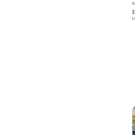
A
2
L