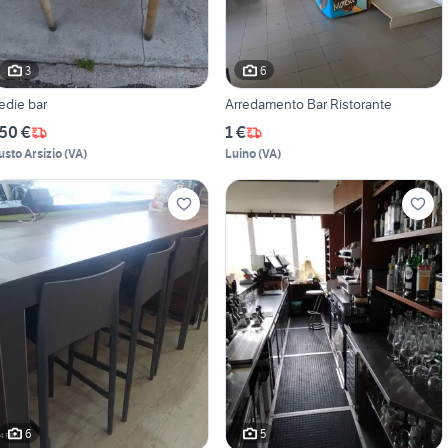
3
6
edie bar
Arredamento Bar Ristorante
50 €
1 €
usto Arsizio
(
VA
)
Luino
(
VA
)
6
5