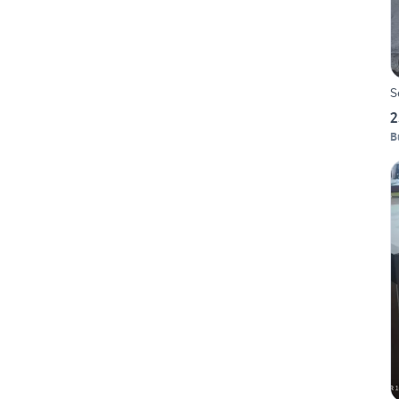
S
2
B