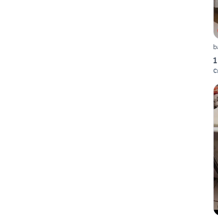
b
1
C