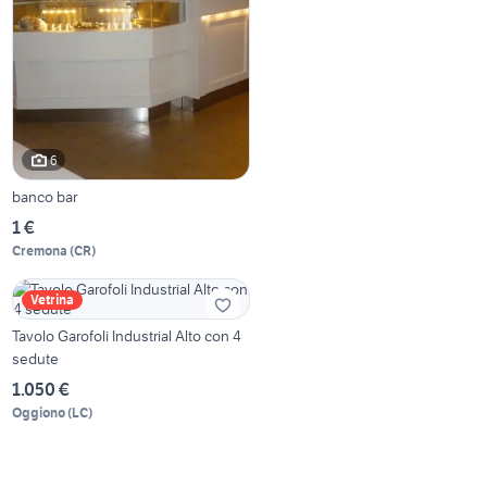
6
banco bar
1 €
Cremona
(
CR
)
Vetrina
Tavolo Garofoli Industrial Alto con 4
sedute
1.050 €
Oggiono
(
LC
)