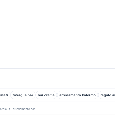
 usati
tovaglie bar
bar crema
arredamento Palermo
regalo a
ardia
arredamento bar