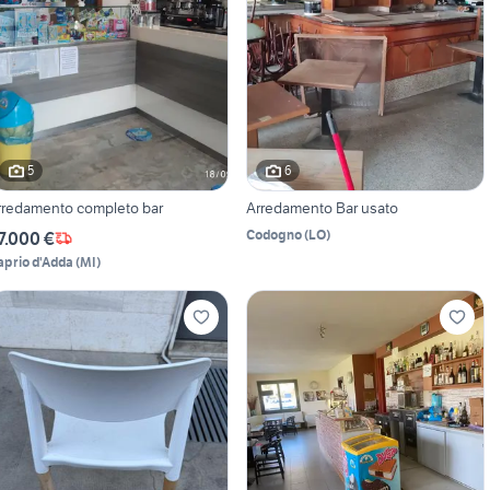
5
6
rredamento completo bar
Arredamento Bar usato
Codogno
(
LO
)
7.000 €
aprio d'Adda
(
MI
)