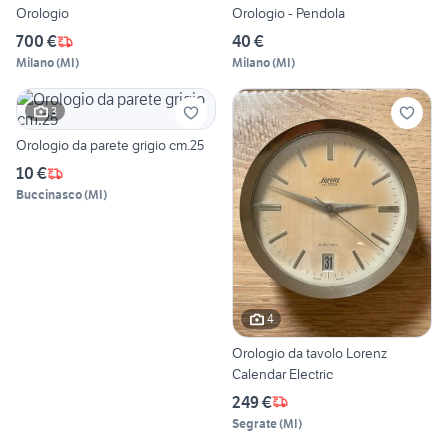
Orologio
Orologio - Pendola
700 €
40 €
Milano
(
MI
)
Milano
(
MI
)
3
Orologio da parete grigio cm.25
10 €
Buccinasco
(
MI
)
4
Orologio da tavolo Lorenz
Calendar Electric
249 €
Segrate
(
MI
)