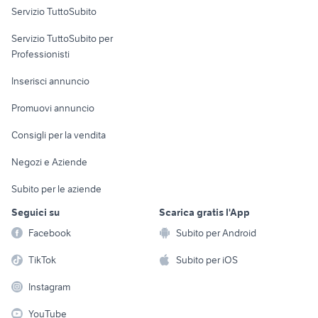
Servizio TuttoSubito
elettronica
per la casa e la
sports e hobby
Servizio TuttoSubito per
persona
Informatica
Animali
Professionisti
Arredamento e
Console e
Accessori per
Casalinghi
Inserisci annuncio
Videogiochi
animali
Elettrodomestici
Promuovi annuncio
Audio/Video
Musica e Film
Giardino e Fai da te
Consigli per la vendita
Fotografia
Libri e Riviste
Abbigliamento e
Negozi e Aziende
Telefonia
Strumenti Musicali
Accessori
Subito per le aziende
Sports
Tutto per i bambini
Seguici su
Scarica gratis l'App
Biciclette
Facebook
Subito per Android
Collezionismo
TikTok
Subito per iOS
Instagram
YouTube