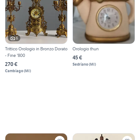
6
Trittico Orologio in Bronzo Dorato
Orologio thun
- Fine '800
45 €
270 €
Sedriano
(
MI
)
Cambiago
(
MI
)