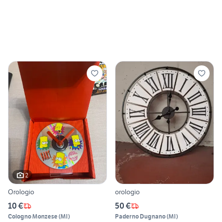
2
Orologio
orologio
10 €
50 €
Cologno Monzese
(
MI
)
Paderno Dugnano
(
MI
)