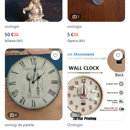
3
orologio
orologio
50 €
5 €
Milano
(
MI
)
Opera
(
MI
)
4
2
orologi da parete
Orologio