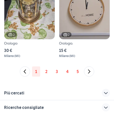
2
2
Orologio
Orologio.
30 €
15 €
Milano
(
MI
)
Milano
(
MI
)
1
2
3
4
5
Più cercati
Correlati
Richerche simili
Suggerimenti
Ricerche consigliate
orologio 17 rubis
orologio movimento
quadrante orologio