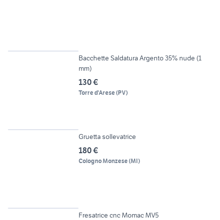
2
Bacchette Saldatura Argento 35% nude (1
mm)
130 €
Torre d'Arese
(
PV
)
Gruetta sollevatrice
180 €
Cologno Monzese
(
MI
)
6
Fresatrice cnc Momac MV5