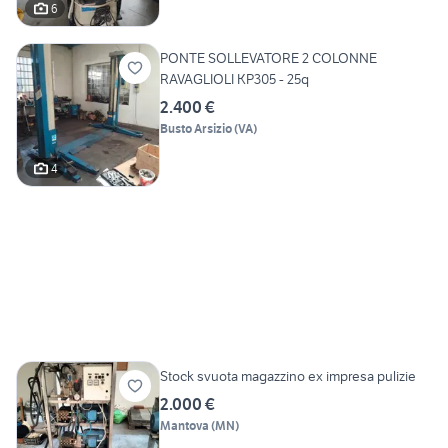
6
PONTE SOLLEVATORE 2 COLONNE
RAVAGLIOLI KP305 - 25q
2.400 €
Busto Arsizio
(
VA
)
4
Stock svuota magazzino ex impresa pulizie
2.000 €
Mantova
(
MN
)