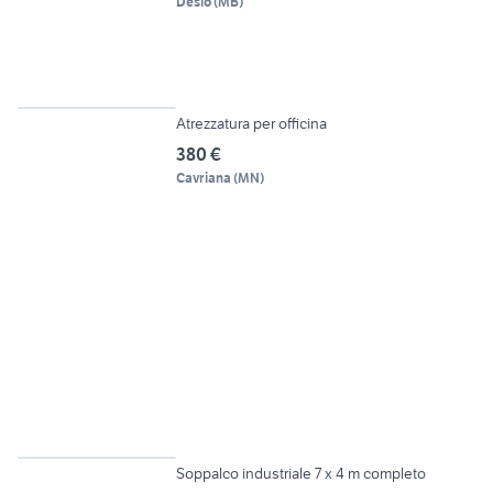
Desio
(
MB
)
5
Atrezzatura per officina
380 €
Cavriana
(
MN
)
6
Soppalco industriale 7 x 4 m completo