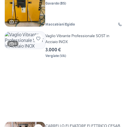
Gavardo
(
BS
)
17
Maccabiani Egidio
Vaglio Vibrante Professionale SOST in
Acciaio INOX
6
3.000 €
Vergiate
(
VA
)
CARRELLO ELEVATORE ELETTRICO CESAB