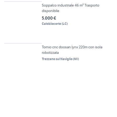
Soppalco industriale 46 m² Trasporto
disponibile
5.000 €
Calolziocorte
(
LC
)
12
Tornio cnc doosan lynx 220m con isola
robotizzata
Trezzano sul Naviglio
(
MI
)