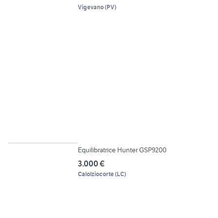
Vigevano
(
PV
)
5
Equilibratrice Hunter GSP9200
3.000 €
Calolziocorte
(
LC
)
2