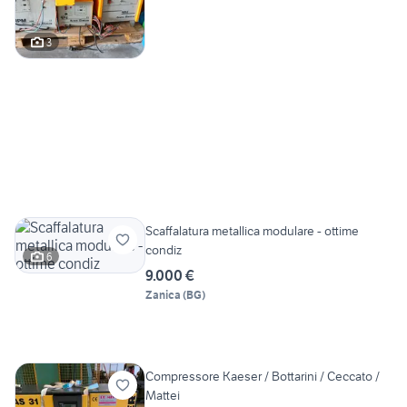
3
Scaffalatura metallica modulare - ottime
condiz
6
9.000 €
Zanica
(
BG
)
Compressore Kaeser / Bottarini / Ceccato /
Mattei