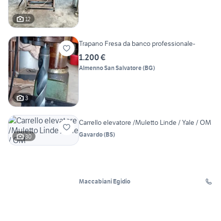
12
Trapano Fresa da banco professionale-
1.200 €
Almenno San Salvatore
(
BG
)
3
Carrello elevatore /Muletto Linde / Yale / OM
Gavardo
(
BS
)
30
Maccabiani Egidio