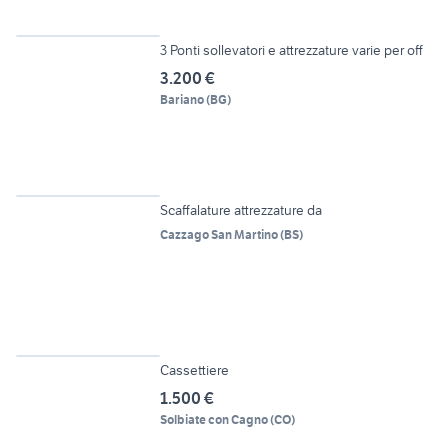
4
3 Ponti sollevatori e attrezzature varie per off
3.200 €
Bariano
(
BG
)
Scaffalature attrezzature da
Cazzago San Martino
(
BS
)
3
Cassettiere
1.500 €
Solbiate con Cagno
(
CO
)