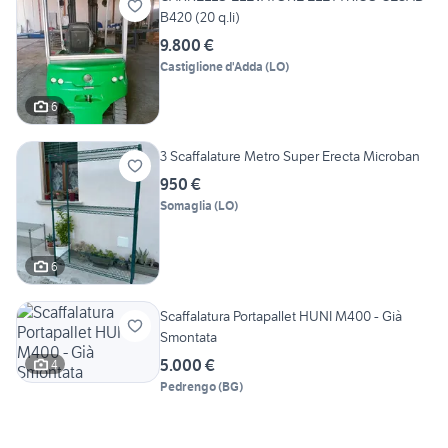
B420 (20 q.li)
9.800 €
Castiglione d'Adda
(
LO
)
6
3 Scaffalature Metro Super Erecta Microban
950 €
Somaglia
(
LO
)
6
Scaffalatura Portapallet HUNI M400 - Già
Smontata
5.000 €
4
Pedrengo
(
BG
)