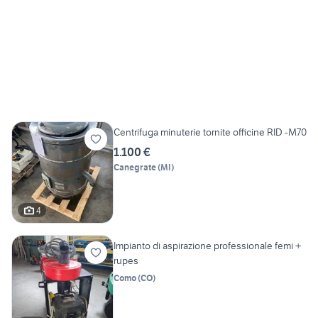
Centrifuga minuterie tornite officine RID -M70
1.100 €
Canegrate
(
MI
)
4
Impianto di aspirazione professionale femi +
rupes
Como
(
CO
)