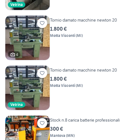
Vetrina
Tornio damato macchine newton 20
1.800 €
Motta Visconti
(
MI
)
4
Tornio damato macchine newton 20
1.800 €
Motta Visconti
(
MI
)
Vetrina
Stock n.8 carica batterie professionali
300 €
Mantova
(
MN
)