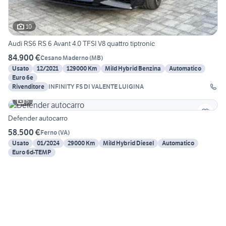
10
Audi RS6 RS 6 Avant 4.0 TFSI V8 quattro tiptronic
84.900 €
Cesano Maderno
(
MB
)
Usato
12/2021
129000 Km
Mild Hybrid Benzina
Automatico
Euro 6e
Rivenditore
INFINITY FS DI VALENTE LUIGINA
5
Defender autocarro
58.500 €
Ferno
(
VA
)
Usato
01/2024
29000 Km
Mild Hybrid Diesel
Automatico
Euro 6d-TEMP