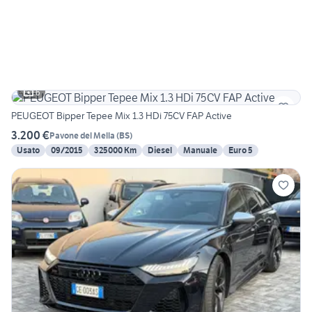
6
PEUGEOT Bipper Tepee Mix 1.3 HDi 75CV FAP Active
3.200 €
Pavone del Mella
(
BS
)
Usato
09/2015
325000 Km
Diesel
Manuale
Euro 5