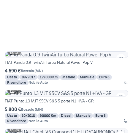
13
FIAT Panda 0.9 TwinAir Turbo Natural Power Pop V
4.690 €
Bozzolo
(
MN
)
Usato
09/2017
129000 Km
Metano
Manuale
Euro 6
Rivenditore
Nobile Auto
15
FIAT Punto 1.3 MJT 95CV S&S 5 porte N1 +IVA - GR
5.800 €
Bozzolo
(
MN
)
Usato
10/2018
90000 Km
Diesel
Manuale
Euro 6
Rivenditore
Nobile Auto
20