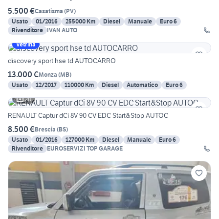
5.500 €
Casatisma
(
PV
)
Usato
01/2016
255000 Km
Diesel
Manuale
Euro 6
Rivenditore
IVAN AUTO
Vetrina
discovery sport hse td AUTOCARRO
13.000 €
Monza
(
MB
)
Usato
12/2017
110000 Km
Diesel
Automatico
Euro 6
20
RENAULT Captur dCi 8V 90 CV EDC Start&Stop AUTOC
8.500 €
Brescia
(
BS
)
Usato
01/2016
127000 Km
Diesel
Manuale
Euro 6
Rivenditore
EUROSERVIZI TOP GARAGE