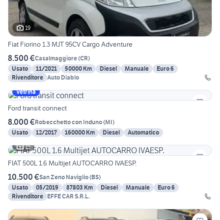
19
Fiat Fiorino 1.3 MJT 95CV Cargo Adventure
8.500 €
Casalmaggiore
(
CR
)
Usato
11/2021
50000 Km
Diesel
Manuale
Euro 6
Rivenditore
Auto Diablo
Vetrina
Ford transit connect
8.000 €
Robecchetto con Induno
(
MI
)
Usato
12/2017
160000 Km
Diesel
Automatico
15
FIAT 500L 1.6 Multijet AUTOCARRO IVAESP.
10.500 €
San Zeno Naviglio
(
BS
)
Usato
05/2019
87803 Km
Diesel
Manuale
Euro 6
Rivenditore
EFFE CAR S.R.L.