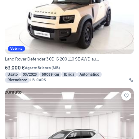
Vetrina
Land Rover Defender 3.0D I6 200 110 SE AWD au...
63.000 €
Agrate Brianza
(
MB
)
Usato
03/2023
59089 Km
Ibrida
Automatico
Rivenditore
J.B. CARS