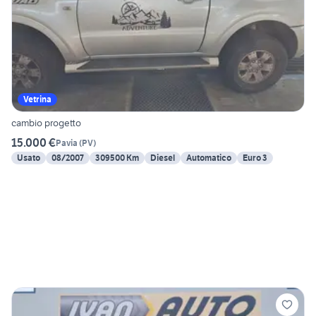
Vetrina
cambio progetto
15.000 €
Pavia
(
PV
)
Usato
08/2007
309500 Km
Diesel
Automatico
Euro 3