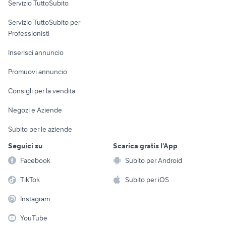
Servizio TuttoSubito
elettronica
per la casa e la
sports e hobby
Servizio TuttoSubito per
persona
Informatica
Animali
Professionisti
Arredamento e
Console e
Accessori per
Casalinghi
Inserisci annuncio
Videogiochi
animali
Elettrodomestici
Promuovi annuncio
Audio/Video
Musica e Film
Giardino e Fai da te
Consigli per la vendita
Fotografia
Libri e Riviste
Abbigliamento e
Negozi e Aziende
Telefonia
Strumenti Musicali
Accessori
Subito per le aziende
Sports
Tutto per i bambini
Seguici su
Scarica gratis l'App
Biciclette
Facebook
Subito per Android
Collezionismo
TikTok
Subito per iOS
Instagram
YouTube