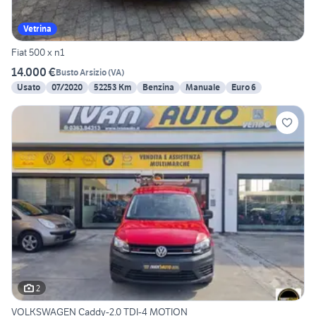
Vetrina
Fiat 500 x n1
14.000 €
Busto Arsizio
(
VA
)
Usato
07/2020
52253 Km
Benzina
Manuale
Euro 6
2
VOLKSWAGEN Caddy-2.0 TDI-4 MOTION