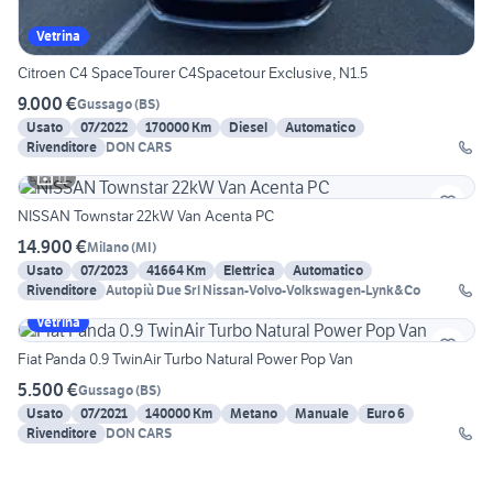
Vetrina
Citroen C4 SpaceTourer C4Spacetour Exclusive, N1.5
9.000 €
Gussago
(
BS
)
Usato
07/2022
170000 Km
Diesel
Automatico
Rivenditore
DON CARS
11
NISSAN Townstar 22kW Van Acenta PC
14.900 €
Milano
(
MI
)
Usato
07/2023
41664 Km
Elettrica
Automatico
Rivenditore
Autopiù Due Srl Nissan-Volvo-Volkswagen-Lynk&Co
Vetrina
Fiat Panda 0.9 TwinAir Turbo Natural Power Pop Van
5.500 €
Gussago
(
BS
)
Usato
07/2021
140000 Km
Metano
Manuale
Euro 6
Rivenditore
DON CARS