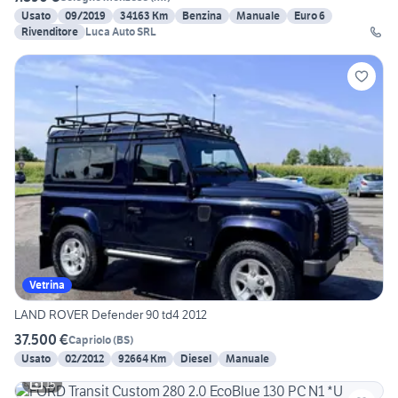
Usato
09/2019
34163 Km
Benzina
Manuale
Euro 6
Rivenditore
Luca Auto SRL
Vetrina
LAND ROVER Defender 90 td4 2012
37.500 €
Capriolo
(
BS
)
Usato
02/2012
92664 Km
Diesel
Manuale
15