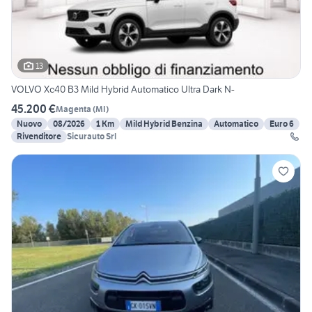
13
VOLVO Xc40 B3 Mild Hybrid Automatico Ultra Dark N-
45.200 €
Magenta
(
MI
)
Nuovo
08/2026
1 Km
Mild Hybrid Benzina
Automatico
Euro 6
Rivenditore
Sicurauto Srl