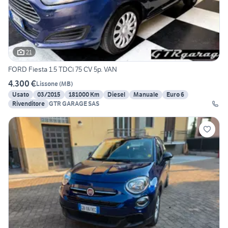
21
FORD Fiesta 1.5 TDCi 75 CV 5p. VAN
4.300 €
Lissone
(
MB
)
Usato
03/2015
181000 Km
Diesel
Manuale
Euro 6
Rivenditore
GTR GARAGE SAS