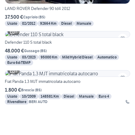
LAND ROVER Defender 90 td4 2012
37.500 €
Capriolo
(
BS
)
Usato
02/2012
92664 Km
Diesel
Manuale
6
Defender 110 S total black
48.000 €
Gussago
(
BS
)
Usato
03/2023
95000 Km
Mild Hybrid Diesel
Automatico
Euro 6d-TEMP
8
Fiat Panda 1.3 MJT immatricolata autocarro
1.800 €
Brescia
(
BS
)
Usato
10/2009
148581 Km
Diesel
Manuale
Euro 4
Rivenditore
BERI AUTO