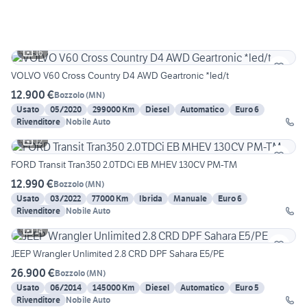
16
VOLVO V60 Cross Country D4 AWD Geartronic *led/t
12.900 €
Bozzolo
(
MN
)
Usato
05/2020
299000 Km
Diesel
Automatico
Euro 6
Rivenditore
Nobile Auto
12
FORD Transit Tran350 2.0TDCi EB MHEV 130CV PM-TM
12.990 €
Bozzolo
(
MN
)
Usato
03/2022
77000 Km
Ibrida
Manuale
Euro 6
Rivenditore
Nobile Auto
14
JEEP Wrangler Unlimited 2.8 CRD DPF Sahara E5/PE
26.900 €
Bozzolo
(
MN
)
Usato
06/2014
145000 Km
Diesel
Automatico
Euro 5
Rivenditore
Nobile Auto