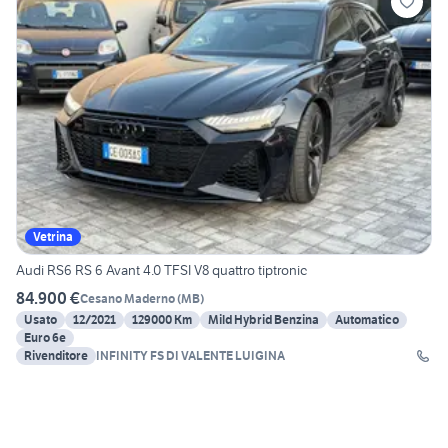
Vetrina
Audi RS6 RS 6 Avant 4.0 TFSI V8 quattro tiptronic
84.900 €
Cesano Maderno
(
MB
)
Usato
12/2021
129000 Km
Mild Hybrid Benzina
Automatico
Euro 6e
Rivenditore
INFINITY FS DI VALENTE LUIGINA