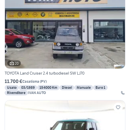
20
TOYOTA Land Cruiser 2.4 turbodiesel SW LJ70
11.700 €
Casatisma
(
PV
)
Usato
03/1989
154000 Km
Diesel
Manuale
Euro 1
Rivenditore
IVAN AUTO