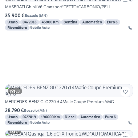
MASERATI Ghibli V6 Gransport*TETTO/CARBONIO/PELL
35.900 €
Bozzolo
(
MN
)
Usato
04/2018
45900 Km
Benzina
Automatico
Euro 6
Rivenditore
Nobile Auto
20
MERCEDES-BENZ GLC 220 d 4Matic Coupé Premium AMG
28.790 €
Bozzolo
(
MN
)
Usato
07/2019
196000 Km
Diesel
Automatico
Euro 6
Rivenditore
Nobile Auto
17