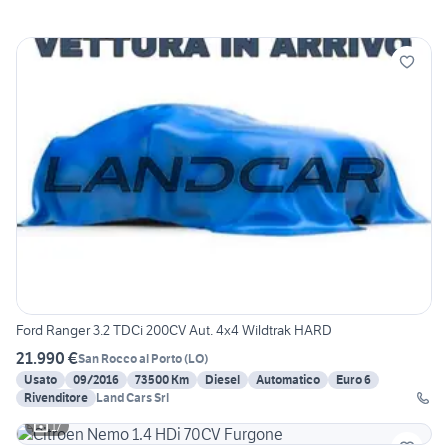
Ford Ranger 3.2 TDCi 200CV Aut. 4x4 Wildtrak HARD
21.990 €
San Rocco al Porto
(
LO
)
Usato
09/2016
73500 Km
Diesel
Automatico
Euro 6
Rivenditore
Land Cars Srl
17