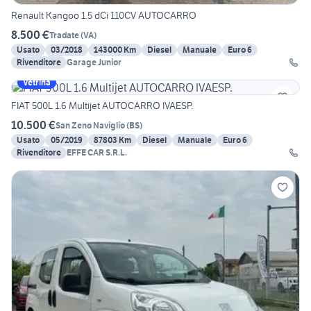
Renault Kangoo 1.5 dCi 110CV AUTOCARRO
8.500 €
Tradate
(
VA
)
Usato
03/2018
143000 Km
Diesel
Manuale
Euro 6
Rivenditore
Garage Junior
Vetrina
FIAT 500L 1.6 Multijet AUTOCARRO IVAESP.
10.500 €
San Zeno Naviglio
(
BS
)
Usato
05/2019
87803 Km
Diesel
Manuale
Euro 6
Rivenditore
EFFE CAR S.R.L.