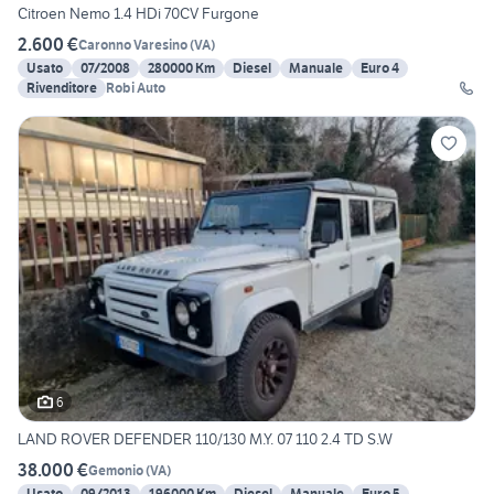
Citroen Nemo 1.4 HDi 70CV Furgone
2.600 €
Caronno Varesino
(
VA
)
Usato
07/2008
280000 Km
Diesel
Manuale
Euro 4
Rivenditore
Robi Auto
6
LAND ROVER DEFENDER 110/130 M.Y. 07 110 2.4 TD S.W
38.000 €
Gemonio
(
VA
)
Usato
09/2013
196000 Km
Diesel
Manuale
Euro 5