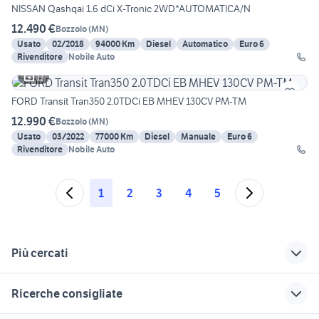
NISSAN Qashqai 1.6 dCi X-Tronic 2WD*AUTOMATICA/N
12.490 €
Bozzolo
(
MN
)
Usato
02/2018
94000 Km
Diesel
Automatico
Euro 6
Rivenditore
Nobile Auto
11
FORD Transit Tran350 2.0TDCi EB MHEV 130CV PM-TM
12.990 €
Bozzolo
(
MN
)
Usato
03/2022
77000 Km
Diesel
Manuale
Euro 6
Rivenditore
Nobile Auto
1
2
3
4
5
Più cercati
Correlati
Richerche simili
Suggerimenti
Ricerche consigliate
skoda autocarro
smart autocarro
fiorino pick up