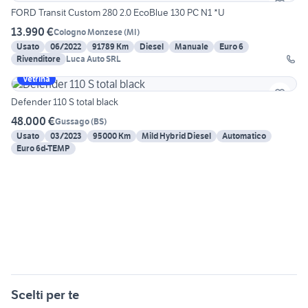
FORD Transit Custom 280 2.0 EcoBlue 130 PC N1 *U
13.990 €
Cologno Monzese
(
MI
)
Usato
06/2022
91789 Km
Diesel
Manuale
Euro 6
Rivenditore
Luca Auto SRL
Vetrina
Defender 110 S total black
48.000 €
Gussago
(
BS
)
Usato
03/2023
95000 Km
Mild Hybrid Diesel
Automatico
Euro 6d-TEMP
Scelti per te