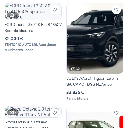
6
FORD Transit 350 2.0 EcoB.165CV
Sponda Idraulica
32.000 €
TENTORIO AUTO SRL Auto Usate
Multimarca Lecco
10
VOLKSWAGEN Tiguan 1.5 eTSI
150 CV ACT DSG N1 Autoc
33.825 €
Farina Motors
9
Skoda Octavia 2.0 tdi evo
Executive 115cv N1 Autoc