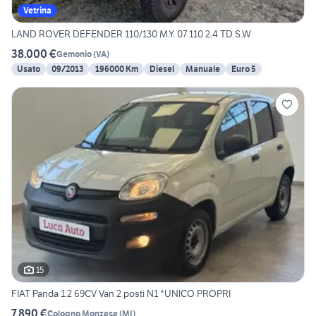
Vetrina
LAND ROVER DEFENDER 110/130 M.Y. 07 110 2.4 TD S.W
38.000 €
Gemonio
(
VA
)
Usato
09/2013
196000 Km
Diesel
Manuale
Euro 5
15
FIAT Panda 1.2 69CV Van 2 posti N1 *UNICO PROPRI
7.890 €
Cologno Monzese
(
MI
)