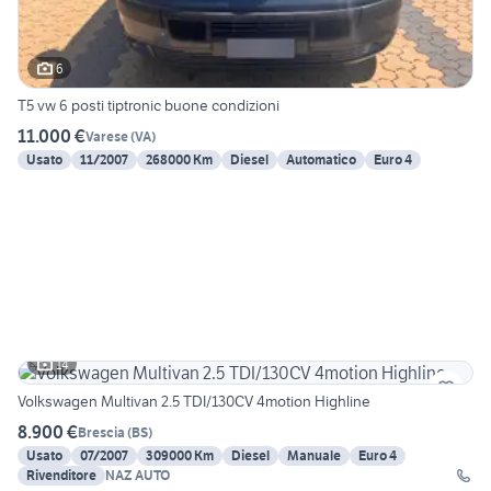
6
T5 vw 6 posti tiptronic buone condizioni
11.000 €
Varese
(
VA
)
Usato
11/2007
268000 Km
Diesel
Automatico
Euro 4
14
Volkswagen Multivan 2.5 TDI/130CV 4motion Highline
8.900 €
Brescia
(
BS
)
Usato
07/2007
309000 Km
Diesel
Manuale
Euro 4
Rivenditore
NAZ AUTO