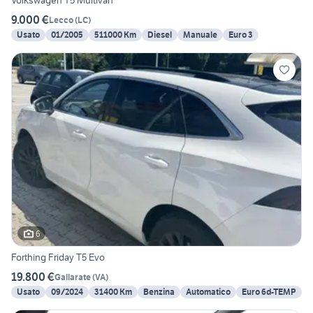
Volkswagen T5 Multivan
9.000 €
Lecco
(
LC
)
Usato
01/2005
511000 Km
Diesel
Manuale
Euro 3
6
Forthing Friday T5 Evo
19.800 €
Gallarate
(
VA
)
Usato
09/2024
31400 Km
Benzina
Automatico
Euro 6d-TEMP