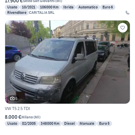
17.900 €
Sesto San Giovanni
(
MI
)
Usato
10/2021
106000 Km
Ibrida
Automatico
Euro 6
Rivenditore
CARITALIA SRL
6
VW T5 2.5 TDI
8.000 €
Milano
(
MI
)
Usato
02/2005
348000 Km
Diesel
Manuale
Euro 5