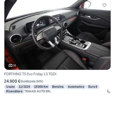
16
FORTHING T5 Evo Friday 1.5 TGDI
24.900 €
Guidizzolo
(
MN
)
Usato
12/2024
15000 Km
Benzina
Automatico
Euro 6
Rivenditore
TOMASI AUTO SRL