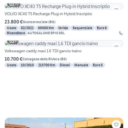
20
VOLVO XC40 T5 Recharge Plug-in Hybrid Inscriptio
23.800 €
Scanzorosciate
(
BG
)
Usato
02/2022
69000 Km
Ibrida
Sequenziale
Euro 6
Rivenditore
AUTOSALONE EPIS SRL
6
Volkswagen caddy maxi 1.6 TDI gancio traino
10.700 €
Calvagese della Riviera
(
BS
)
Usato
10/2010
213700 Km
Diesel
Manuale
Euro 5