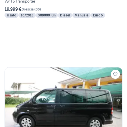
Vw T5 Transporter
19.999 €
Brescia
(
BS
)
Usato
10/2015
308000 Km
Diesel
Manuale
Euro 5