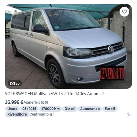
20
VOLKSWAGEN Multivan VW T5 2.0 tdi 140cv Automati
16.999 €
Manerbio
(
BS
)
Usato
03/2015
176000 Km
Diesel
Automatico
Euro 5
Rivenditore
Centroauto srl