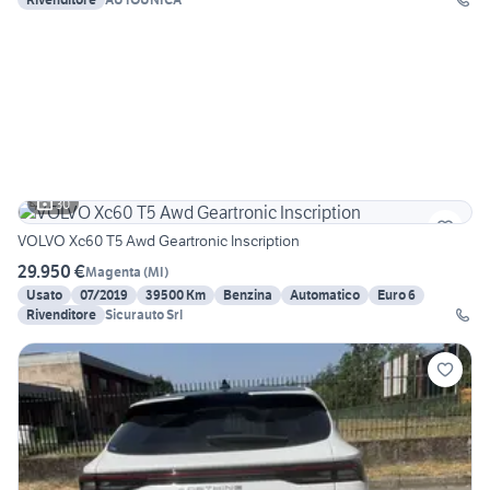
30
VOLVO Xc60 T5 Awd Geartronic Inscription
29.950 €
Magenta
(
MI
)
Usato
07/2019
39500 Km
Benzina
Automatico
Euro 6
Rivenditore
Sicurauto Srl