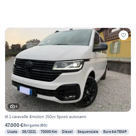
6
t6.1 caravelle 4motion 150cv 5posti autocarro
47.000 €
Bergamo
(
BG
)
Usato
05/2021
70000 Km
Diesel
Sequenziale
Euro 6d-TEMP