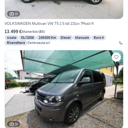
19
VOLKSWAGEN Multivan VW T5 2.5 tdi 131cv 7Posti K
13.499 €
Manerbio
(
BS
)
Usato
01/2006
245000 Km
Diesel
Manuale
Euro 4
Rivenditore
Centroauto srl
19