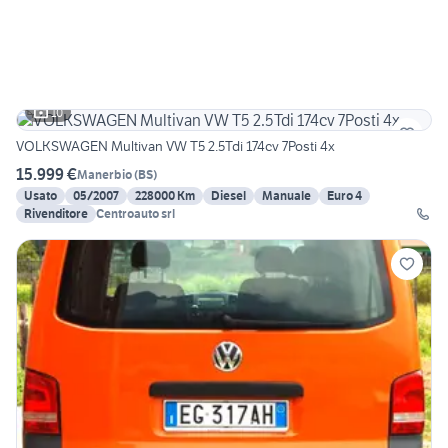
10
VOLKSWAGEN Multivan VW T5 2.5Tdi 174cv 7Posti 4x
15.999 €
Manerbio
(
BS
)
Usato
05/2007
228000 Km
Diesel
Manuale
Euro 4
Rivenditore
Centroauto srl