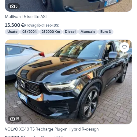
6
Multivan T5 iscritto ASI
15.500 €
Provaglio d'Iseo
(
BS
)
Usato
03/2004
252000 Km
Diesel
Manuale
Euro 3
15
VOLVO XC40 T5 Recharge Plug-in Hybrid R-design