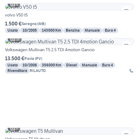
4
volvo V50 t5
1.500 €
Seregno
(
MB
)
Usato
10/2005
143000 Km
Benzina
Manuale
Euro 4
18
Volkswagen Multivan T5 2.5 TDI 4motion Gancio
13.500 €
Pavia
(
PV
)
Usato
10/2008
356000 Km
Diesel
Manuale
Euro 4
Rivenditore
RILAUTO
5