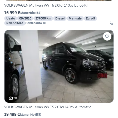
VOLKSWAGEN Multivan VW T5 2.0tdi 140cv Euro5 Kli
16.999 €
Manerbio
(
BS
)
Usato
09/2010
274000 Km
Diesel
Manuale
Euro 5
Rivenditore
Centroauto srl
20
VOLKSWAGEN Multivan VW T5 2.0Tdi 140cv Automatic
19.499 €
Manerbio
(
BS
)