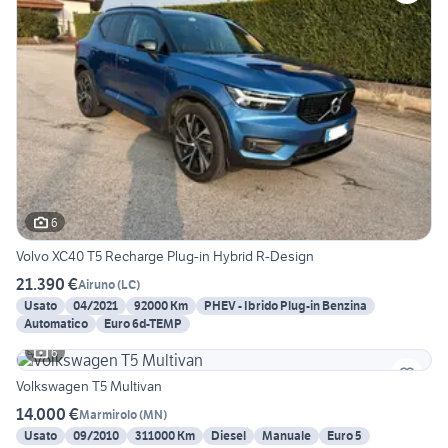
6
Volvo XC40 T5 Recharge Plug-in Hybrid R-Design
21.390 €
Airuno
(
LC
)
Usato
04/2021
92000 Km
PHEV - Ibrido Plug-in Benzina
Automatico
Euro 6d-TEMP
6
Volkswagen T5 Multivan
14.000 €
Marmirolo
(
MN
)
Usato
09/2010
311000 Km
Diesel
Manuale
Euro 5