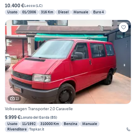
10.400 €
Lecco
(
LC
)
Usato
01/2006
316 Km
Diesel
Manuale
Euro 4
13
Volkswagen Transporter 2.0 Caravelle
9.999 €
Lonato del Garda
(
BS
)
Usato
11/1992
310000 Km
Benzina
Manuale
Rivenditore
Topkar.it