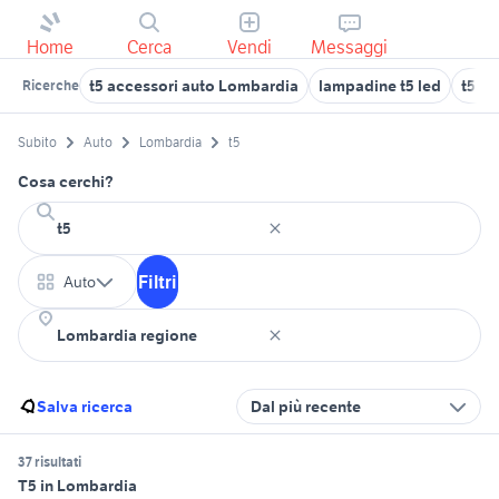
Home
Cerca
Vendi
Messaggi
t5 accessori auto Lombardia
lampadine t5 led
t5 ca
Ricerche
Subito
Auto
Lombardia
t5
Cosa cerchi?
Filtri
Auto
Salva ricerca
Dal più recente
37 risultati
T5 in Lombardia