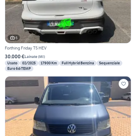
6
Forthing Friday T5 HEV
30.000 €
Lainate
(
MI
)
Usato
02/2025
17900 Km
Full Hybrid Benzina
Sequenziale
Euro 6d-TEMP