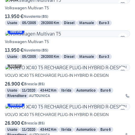
Volkswagen Multivan T5
13.950 €
Nuvolento
(
BS
)
Usato
05/2005
292000 Km
Diesel
Manuale
Euro 3
Vetrina
Volkswagen Multivan T5
13.950 €
Nuvolento
(
BS
)
Usato
05/2005
292000 Km
Diesel
Manuale
Euro 3
30
VOLVO XC40 T5 RECHARGE PLUG-IN HYBRID R-DESIGN
26.900 €
Brescia
(
BS
)
Usato
11/2020
43442 Km
Ibrida
Automatico
Euro 6
Rivenditore
AUTOUNICA
Vetrina
VOLVO XC40 T5 RECHARGE PLUG-IN HYBRID R-DESIGN
26.900 €
Brescia
(
BS
)
Usato
11/2020
43442 Km
Ibrida
Automatico
Euro 6
Rivenditore
AUTOUNICA