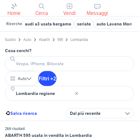
Home
Cerca
Vendi
Messaggi
audi a3 usata bergamo
seriate
auto Laveno Mombel
Ricerche
Subito
Auto
Abarth
595
Lombardia
Cosa cerchi?
Filtri +2
Auto
Salva ricerca
Dal più recente
266 risultati
ABARTH 595 usata in vendita in Lombardia