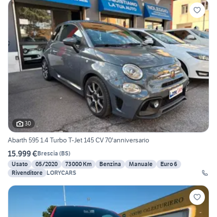
30
Abarth 595 1.4 Turbo T-Jet 145 CV 70'anniversario
15.999 €
Brescia
(
BS
)
Usato
05/2020
73000 Km
Benzina
Manuale
Euro 6
Rivenditore
LORYCARS