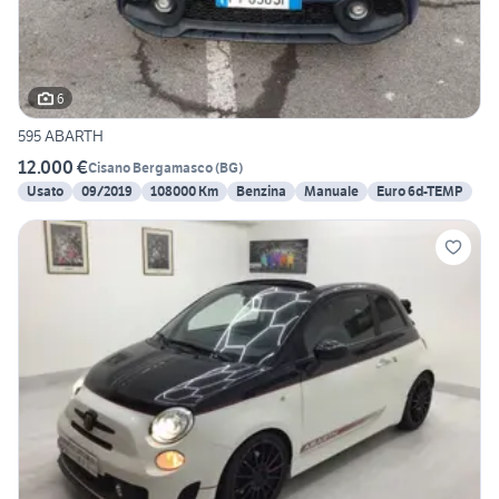
6
595 ABARTH
12.000 €
Cisano Bergamasco
(
BG
)
Usato
09/2019
108000 Km
Benzina
Manuale
Euro 6d-TEMP