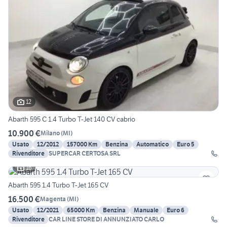
12
Abarth 595 C 1.4 Turbo T-Jet 140 CV cabrio
10.900 €
Milano
(
MI
)
Usato
12/2012
157000 Km
Benzina
Automatico
Euro 5
Rivenditore
SUPERCAR CERTOSA SRL
16
Abarth 595 1.4 Turbo T-Jet 165 CV
16.500 €
Magenta
(
MI
)
Usato
12/2021
65000 Km
Benzina
Manuale
Euro 6
Rivenditore
CAR LINE STORE DI ANNUNZIATO CARLO