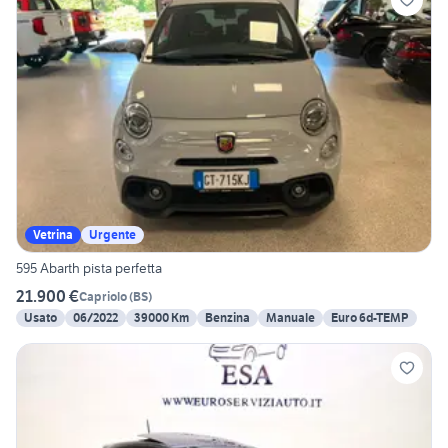
Vetrina
Urgente
595 Abarth pista perfetta
21.900 €
Capriolo
(
BS
)
Usato
06/2022
39000 Km
Benzina
Manuale
Euro 6d-TEMP