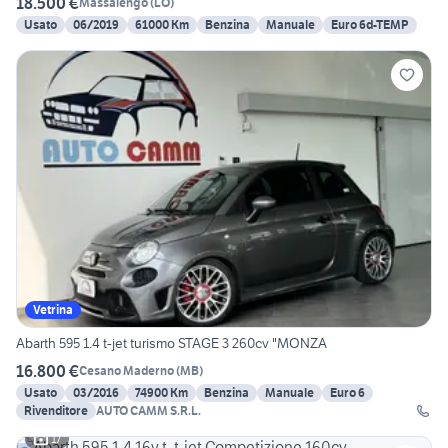
18.500 €
Massalengo
(
LO
)
Usato
06/2019
61000 Km
Benzina
Manuale
Euro 6d-TEMP
Vetrina
Abarth 595 1.4 t-jet turismo STAGE 3 260cv "MONZA
16.800 €
Cesano Maderno
(
MB
)
Usato
03/2016
74900 Km
Benzina
Manuale
Euro 6
Rivenditore
AUTO CAMM S.R.L.
17