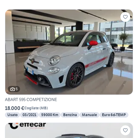
6
ABART 595 COMPETIZIONE
18.000 €
Cogliate
(
MB
)
Usato
03/2021
59000 Km
Benzina
Manuale
Euro 6d-TEMP