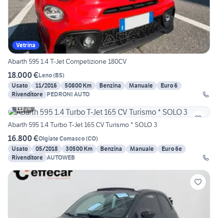
Vetrina
Abarth 595 1.4 T-Jet Competizione 180CV
18.000 €
Leno
(
BS
)
Usato
11/2016
50800 Km
Benzina
Manuale
Euro 6
Rivenditore
PEDRONI AUTO
24
Abarth 595 1.4 Turbo T-Jet 165 CV Turismo * SOLO 3
16.800 €
Olgiate Comasco
(
CO
)
Usato
05/2018
30500 Km
Benzina
Manuale
Euro 6e
Rivenditore
AUTOWEB