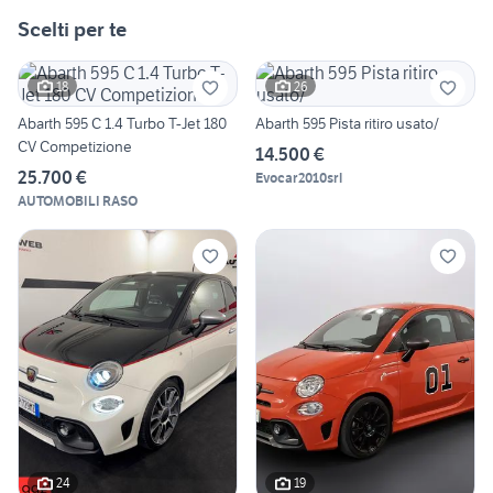
Scelti per te
18
26
Abarth 595 C 1.4 Turbo T-Jet 180
Abarth 595 Pista ritiro usato/
CV Competizione
14.500 €
25.700 €
Evocar2010srl
AUTOMOBILI RASO
24
19