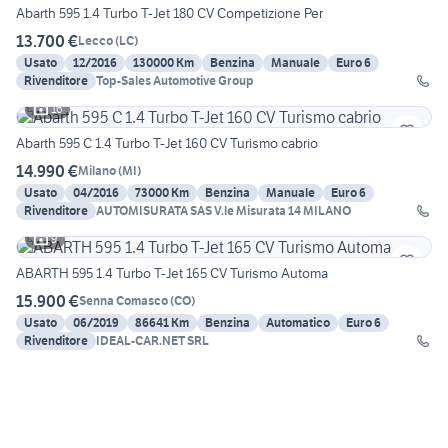
Abarth 595 1.4 Turbo T-Jet 180 CV Competizione Per
13.700 €
Lecco
(
LC
)
Usato
12/2016
130000 Km
Benzina
Manuale
Euro 6
Rivenditore
Top-Sales Automotive Group
16
Abarth 595 C 1.4 Turbo T-Jet 160 CV Turismo cabrio
14.990 €
Milano
(
MI
)
Usato
04/2016
73000 Km
Benzina
Manuale
Euro 6
Rivenditore
AUTOMISURATA SAS V.le Misurata 14 MILANO
9
ABARTH 595 1.4 Turbo T-Jet 165 CV Turismo Automa
15.900 €
Senna Comasco
(
CO
)
Usato
06/2019
86641 Km
Benzina
Automatico
Euro 6
Rivenditore
IDEAL-CAR.NET SRL