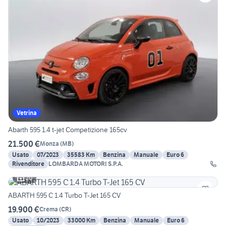
Vetrina
Abarth 595 1.4 t-jet Competizione 165cv
21.500 €
Monza
(
MB
)
Usato
07/2023
35583 Km
Benzina
Manuale
Euro 6
Rivenditore
LOMBARDA MOTORI S.P.A.
20
ABARTH 595 C 1.4 Turbo T-Jet 165 CV
19.900 €
Crema
(
CR
)
Usato
10/2023
33000 Km
Benzina
Manuale
Euro 6