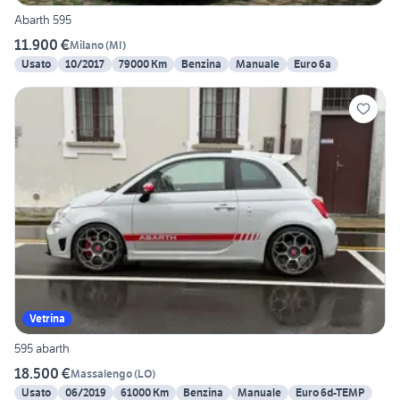
Abarth 595
11.900 €
Milano
(
MI
)
Usato
10/2017
79000 Km
Benzina
Manuale
Euro 6a
Vetrina
595 abarth
18.500 €
Massalengo
(
LO
)
Usato
06/2019
61000 Km
Benzina
Manuale
Euro 6d-TEMP