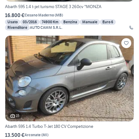
Abarth 595 1.4 t-jet turismo STAGE 3 260cv "MONZA
16.800 €
Cesano Maderno
(
MB
)
Usato
03/2016
74900 Km
Benzina
Manuale
Euro 6
Rivenditore
AUTO CAMM S.R.L.
15
Abarth 595 1.4 Turbo T-Jet 180 CV Competizione
13.500 €
Arconate
(
MI
)