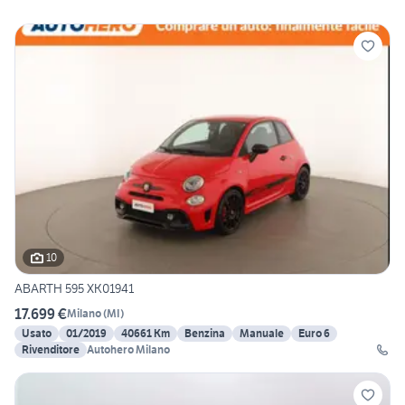
10
ABARTH 595 XK01941
17.699 €
Milano
(
MI
)
Usato
01/2019
40661 Km
Benzina
Manuale
Euro 6
Rivenditore
Autohero Milano