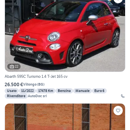
22
Abarth 595C Turismo 1.4 T-Jet 165 cv
26.500 €
Villongo
(
BG
)
Usato
11/2022
17478 Km
Benzina
Manuale
Euro 6
Rivenditore
AutoDoc srl