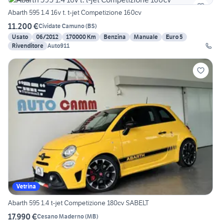
Abarth 595 1.4 16v t. t-jet Competizione 160cv
11.200 €
Cividate Camuno
(
BS
)
Usato
06/2012
170000 Km
Benzina
Manuale
Euro 5
Rivenditore
Auto911
Vetrina
Abarth 595 1.4 t-jet Competizione 180cv SABELT
17.990 €
Cesano Maderno
(
MB
)