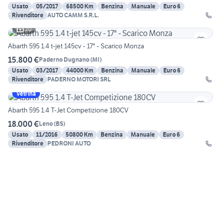
Usato
05/2017
68500 Km
Benzina
Manuale
Euro 6
Rivenditore
AUTO CAMM S.R.L.
20
Abarth 595 1.4 t-jet 145cv - 17" - Scarico Monza
15.800 €
Paderno Dugnano
(
MI
)
Usato
03/2017
44000 Km
Benzina
Manuale
Euro 6
Rivenditore
PADERNO MOTORI SRL
Vetrina
Abarth 595 1.4 T-Jet Competizione 180CV
18.000 €
Leno
(
BS
)
Usato
11/2016
50800 Km
Benzina
Manuale
Euro 6
Rivenditore
PEDRONI AUTO