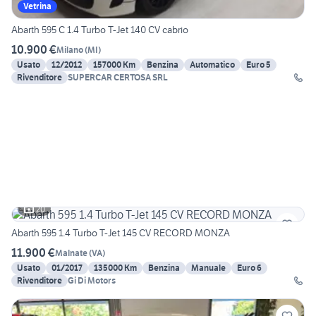
Vetrina
Abarth 595 C 1.4 Turbo T-Jet 140 CV cabrio
10.900 €
Milano
(
MI
)
Usato
12/2012
157000 Km
Benzina
Automatico
Euro 5
Rivenditore
SUPERCAR CERTOSA SRL
20
Abarth 595 1.4 Turbo T-Jet 145 CV RECORD MONZA
11.900 €
Malnate
(
VA
)
Usato
01/2017
135000 Km
Benzina
Manuale
Euro 6
Rivenditore
Gi Di Motors