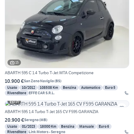
15
ABARTH 595 C 1.4 Turbo T-Jet MTA Competizione
10.900 €
San Zeno Naviglio
(
BS
)
Usato
10/2012
108508 Km
Benzina
Automatico
Euro 5
Rivenditore
EFFE CAR S.R.L.
15
ABARTH 595 1.4 Turbo T-Jet 165 CV F595 GARANZIA
20.900 €
Seregno
(
MB
)
Usato
01/2023
18000 Km
Benzina
Manuale
Euro 6
Rivenditore
Link Motors - Seregno