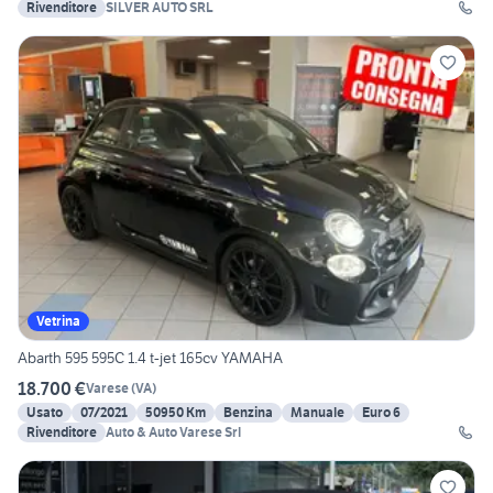
Rivenditore
SILVER AUTO SRL
Vetrina
Abarth 595 595C 1.4 t-jet 165cv YAMAHA
18.700 €
Varese
(
VA
)
Usato
07/2021
50950 Km
Benzina
Manuale
Euro 6
Rivenditore
Auto & Auto Varese Srl