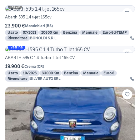
29
Abarth 595 1.4 t-jet 165cv
23.900 €
Montichiari
(
BS
)
Usato
07/2021
20600 Km
Benzina
Manuale
Euro 6d-TEMP
Rivenditore
BONOLDI S.R.L.
Vetrina
ABARTH 595 C 1.4 Turbo T-Jet 165 CV
19.900 €
Crema
(
CR
)
Usato
10/2023
33000 Km
Benzina
Manuale
Euro 6
Rivenditore
SILVER AUTO SRL