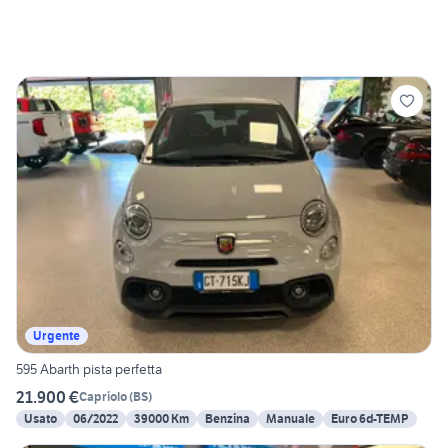
Urgente
595 Abarth pista perfetta
21.900 €
Capriolo
(
BS
)
Usato
06/2022
39000 Km
Benzina
Manuale
Euro 6d-TEMP