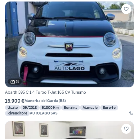
19
Abarth 595 C 1.4 Turbo T-Jet 165 CV Turismo
16.900 €
Manerba del Garda
(
BS
)
Usato
09/2018
51800 Km
Benzina
Manuale
Euro 6e
Rivenditore
AUTOLAGO SAS