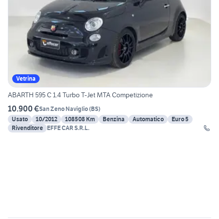
Vetrina
ABARTH 595 C 1.4 Turbo T-Jet MTA Competizione
10.900 €
San Zeno Naviglio
(
BS
)
Usato
10/2012
108508 Km
Benzina
Automatico
Euro 5
Rivenditore
EFFE CAR S.R.L.