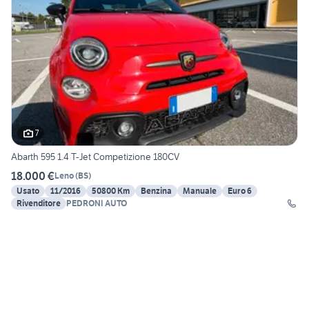
7
Abarth 595 1.4 T-Jet Competizione 180CV
18.000 €
Leno
(
BS
)
Usato
11/2016
50800 Km
Benzina
Manuale
Euro 6
Rivenditore
PEDRONI AUTO