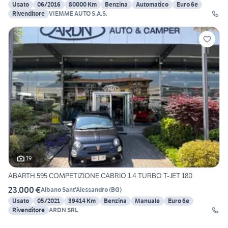
Usato
06/2016
80000 Km
Benzina
Automatico
Euro 6e
Rivenditore
VIEMME AUTO S.A.S.
19
ABARTH 595 COMPETIZIONE CABRIO 1.4 TURBO T-JET 180
23.000 €
Albano Sant'Alessandro
(
BG
)
Usato
05/2021
39414 Km
Benzina
Manuale
Euro 6e
Rivenditore
ARDN SRL