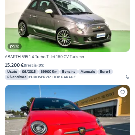
20
ABARTH 595 1.4 Turbo T-Jet 160 CV Turismo
15.200 €
Brescia
(
BS
)
Usato
06/2015
69900 Km
Benzina
Manuale
Euro 6
Rivenditore
EUROSERVIZI TOP GARAGE