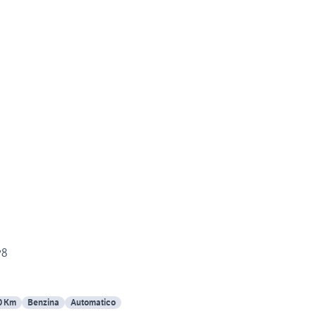
v8
0 Km
Benzina
Automatico