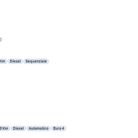
d
 Km
Diesel
Sequenziale
0 Km
Diesel
Automatico
Euro 4