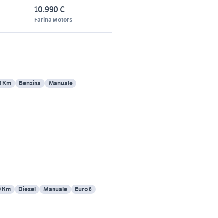
NEOPATENT
10.990 €
Farina Motors
0 Km
Benzina
Manuale
0 Km
Diesel
Manuale
Euro 6