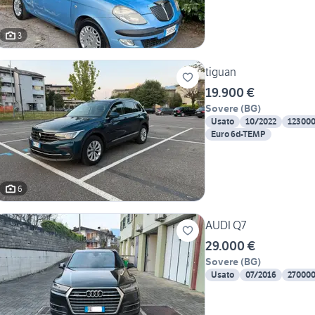
3
tiguan
19.900 €
Sovere
(
BG
)
Usato
10/2022
12300
Euro 6d-TEMP
6
AUDI Q7
29.000 €
Sovere
(
BG
)
Usato
07/2016
27000