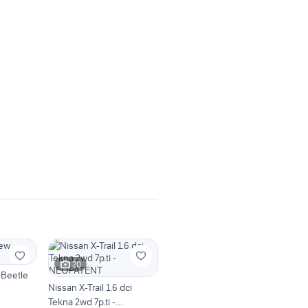
20
Beetle
Nissan X-Trail 1.6 dci
Tekna 2wd 7p.ti -