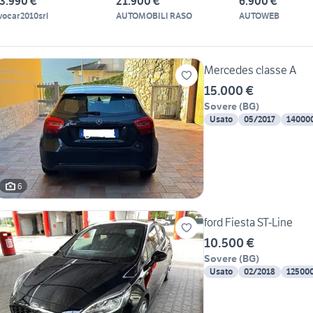
3.990 €
21.900 €
6.900 €
vocar2010srl
AUTOMOBILI RASO
AUTOWEB
Mercedes classe A
15.000 €
Sovere
(
BG
)
Usato
05/2017
14000
6
ford Fiesta ST-Line
10.500 €
Sovere
(
BG
)
Usato
02/2018
12500