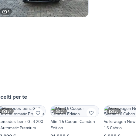
6
celti per te
24
14
20
ercedes-benz GLB 200
Mini 1.5 Cooper Camden
Volkswagen New 
 Automatic Premium
Edition
1.6 Cabrio