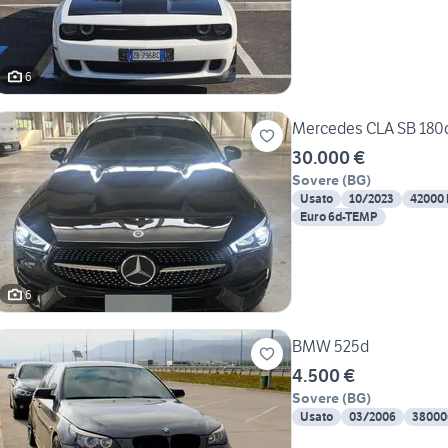
6
Mercedes CLA SB 180
30.000 €
Sovere
(
BG
)
Usato
10/2023
42000
Euro 6d-TEMP
6
BMW 525d
4.500 €
Sovere
(
BG
)
Usato
03/2006
38000