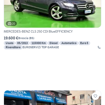
20
MERCEDES-BENZ CLS 250 CDI BlueEFFICIENCY
19.600 €
Brescia
(
BS
)
Usato
05/2013
115000 Km
Diesel
Automatico
Euro 5
Rivenditore
EUROSERVIZI TOP GARAGE