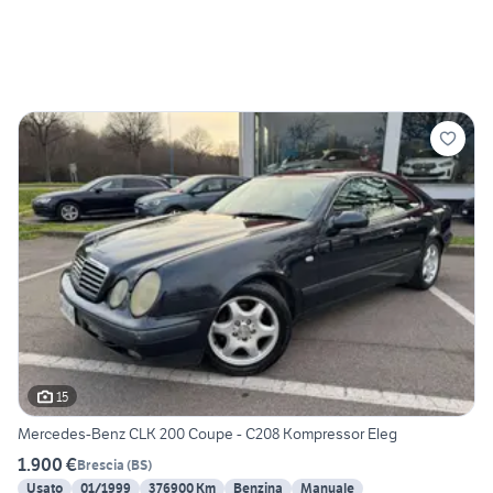
15
Mercedes-Benz CLK 200 Coupe - C208 Kompressor Eleg
1.900 €
Brescia
(
BS
)
Usato
01/1999
376900 Km
Benzina
Manuale