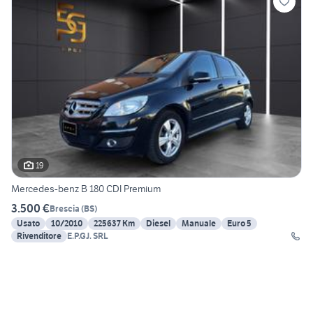
19
Mercedes-benz B 180 CDI Premium
3.500 €
Brescia
(
BS
)
Usato
10/2010
225637 Km
Diesel
Manuale
Euro 5
Rivenditore
E.P.GJ. SRL