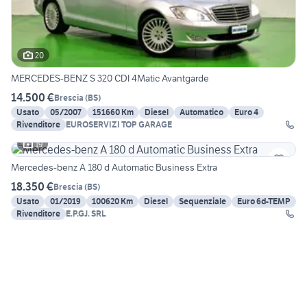
20
MERCEDES-BENZ S 320 CDI 4Matic Avantgarde
14.500 €
Brescia
(
BS
)
Usato
05/2007
151660 Km
Diesel
Automatico
Euro 4
Rivenditore
EUROSERVIZI TOP GARAGE
19
Mercedes-benz A 180 d Automatic Business Extra
18.350 €
Brescia
(
BS
)
Usato
01/2019
100620 Km
Diesel
Sequenziale
Euro 6d-TEMP
Rivenditore
E.P.GJ. SRL