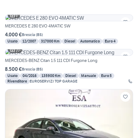
6
MERCEDES E 280 EVO 4MATIC SW
4.000 €
Brescia
(
BS
)
Usato
12/2007
317000 Km
Diesel
Automatico
Euro 4
20
MERCEDES-BENZ Citan 1.5 111 CDI Furgone Long
8.500 €
Brescia
(
BS
)
Usato
04/2016
135900 Km
Diesel
Manuale
Euro 5
Rivenditore
EUROSERVIZI TOP GARAGE