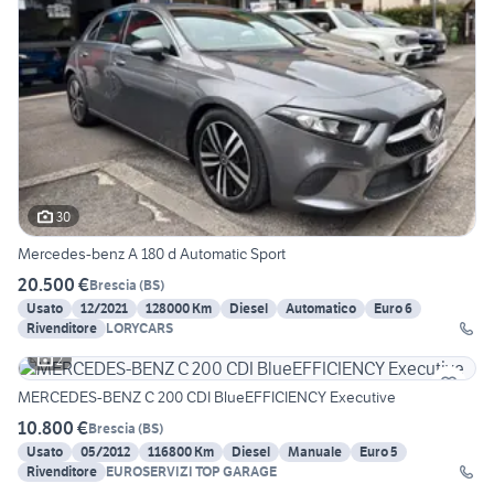
30
Mercedes-benz A 180 d Automatic Sport
20.500 €
Brescia
(
BS
)
Usato
12/2021
128000 Km
Diesel
Automatico
Euro 6
Rivenditore
LORYCARS
2
MERCEDES-BENZ C 200 CDI BlueEFFICIENCY Executive
10.800 €
Brescia
(
BS
)
Usato
05/2012
116800 Km
Diesel
Manuale
Euro 5
Rivenditore
EUROSERVIZI TOP GARAGE