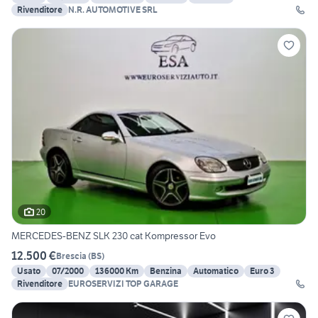
Rivenditore
N.R. AUTOMOTIVE SRL
20
MERCEDES-BENZ SLK 230 cat Kompressor Evo
12.500 €
Brescia
(
BS
)
Usato
07/2000
136000 Km
Benzina
Automatico
Euro 3
Rivenditore
EUROSERVIZI TOP GARAGE