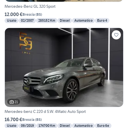
Mercedes-Benz GL 320 Sport
12.000 €
Brescia
(
BS
)
Usato
02/2007
285152 Km
Diesel
Automatico
Euro 4
21
Mercedes-benz C 220 d S.W. 4Matic Auto Sport
16.700 €
Brescia
(
BS
)
Usato
09/2019
174700 Km
Diesel
Automatico
Euro 6e