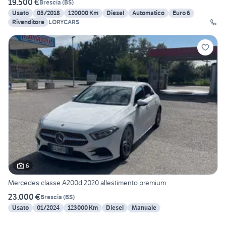
19.500 €
Brescia
(
BS
)
Usato
05/2018
120000 Km
Diesel
Automatico
Euro 6
Rivenditore
LORYCARS
6
Mercedes classe A200d 2020 allestimento premium
23.000 €
Brescia
(
BS
)
Usato
01/2024
123000 Km
Diesel
Manuale