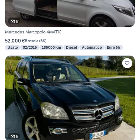
6
Mercedes Marcopolo 4MATIC
52.000 €
Brescia
(
BS
)
Usato
02/2016
185000 Km
Diesel
Automatico
Euro 6b
6