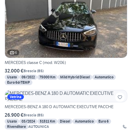
6
MERCEDES classe C (mod. W206)
32.000 €
Brescia
(
BS
)
Usato
09/2022
75000 Km
Mild Hybrid Diesel
Automatico
Euro 6d-TEMP
Vetrina
MERCEDES-BENZ A 180 D AUTOMATIC EXECUTIVE PACCHE
26.900 €
Brescia
(
BS
)
Usato
03/2024
51511 Km
Diesel
Automatico
Euro 6
Rivenditore
AUTOUNICA