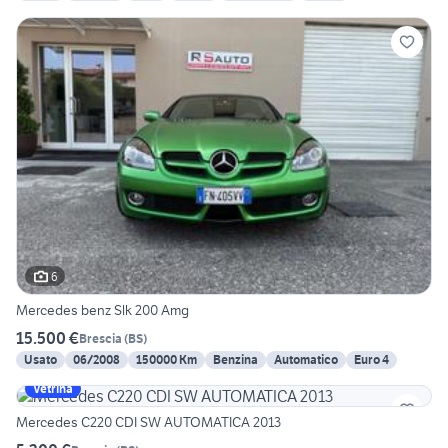
6
Mercedes benz Slk 200 Amg
15.500 €
Brescia
(
BS
)
Usato
06/2008
150000 Km
Benzina
Automatico
Euro 4
Vetrina
Mercedes C220 CDI SW AUTOMATICA 2013