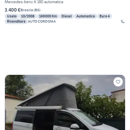
Mercedes-benz A 180 automatica
3.400 €
Brescia
(
BS
)
Usato
10/2008
169000 Km
Diesel
Automatico
Euro 4
Rivenditore
AUTO CORDOMA