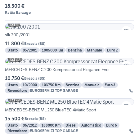
18.500 €
Rattix Barzago
4
slk 200 /2001
11.800 €
Brescia
(
BS
)
Usato
05/2001
1005000 Km
Benzina
Manuale
Euro 2
20
MERCEDES-BENZ C 200 Kompressor cat Elegance Evo
10.750 €
Brescia
(
BS
)
Usato
10/2000
103750 Km
Benzina
Manuale
Euro 3
Rivenditore
EUROSERVIZI TOP GARAGE
20
MERCEDES-BENZ ML 250 BlueTEC 4Matic Sport
15.500 €
Brescia
(
BS
)
Usato
06/2012
188000 Km
Diesel
Automatico
Euro 6
Rivenditore
EUROSERVIZI TOP GARAGE