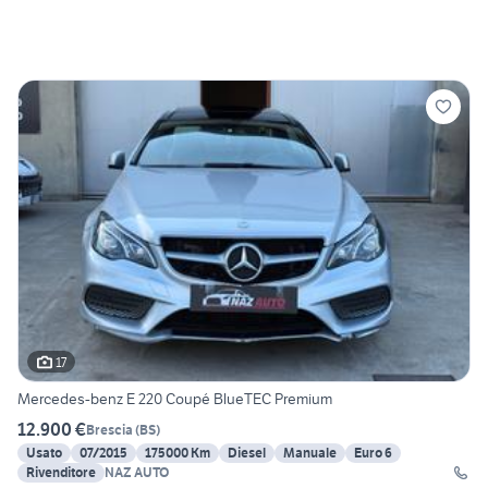
17
Mercedes-benz E 220 Coupé BlueTEC Premium
12.900 €
Brescia
(
BS
)
Usato
07/2015
175000 Km
Diesel
Manuale
Euro 6
Rivenditore
NAZ AUTO