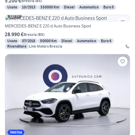
5.200 €
Brescia
(
BS
)
Usato
10/2013
330000 Km
Diesel
Automatico
Euro 5
30
MERCEDES-BENZ E 220 d Auto Business Sport
28.990 €
Brescia
(
BS
)
Usato
07/2018
50000 Km
Diesel
Automatico
Euro 6
Rivenditore
Link Motors Brescia
Vetrina