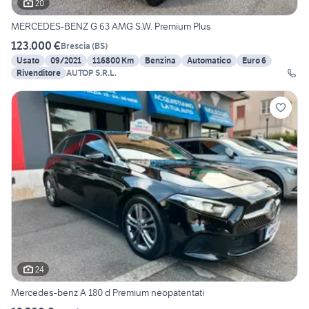
20
MERCEDES-BENZ G 63 AMG S.W. Premium Plus
123.000 €
Brescia
(
BS
)
Usato
09/2021
116800 Km
Benzina
Automatico
Euro 6
Rivenditore
AUTOP S.R.L.
24
Mercedes-benz A 180 d Premium neopatentati