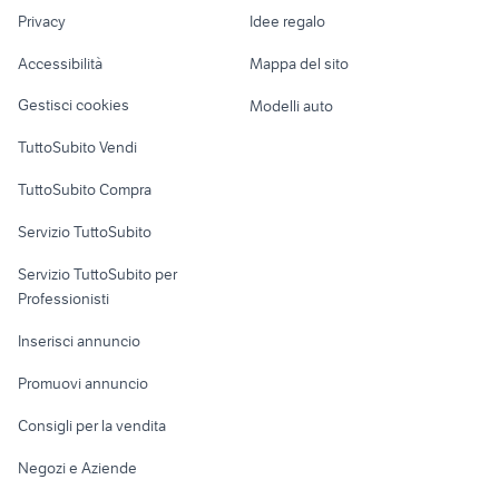
Nautica
lavoro
artisan mousepad
specialized diverge carbon
Privacy
Idee regalo
Garage e box
Caravan e Camper
Accessibilità
Mappa del sito
Loft, mansarde e
Veicoli commerciali
altro
Gestisci cookies
Modelli auto
Case vacanza
TuttoSubito Vendi
Uffici e Locali
TuttoSubito Compra
commerciali
Servizio TuttoSubito
elettronica
per la casa e la
sports e hobby
Servizio TuttoSubito per
persona
Informatica
Animali
Professionisti
Arredamento e
Console e
Accessori per
Casalinghi
Inserisci annuncio
Videogiochi
animali
Elettrodomestici
Promuovi annuncio
Audio/Video
Musica e Film
Giardino e Fai da te
Consigli per la vendita
Fotografia
Libri e Riviste
Abbigliamento e
Negozi e Aziende
Telefonia
Strumenti Musicali
Accessori