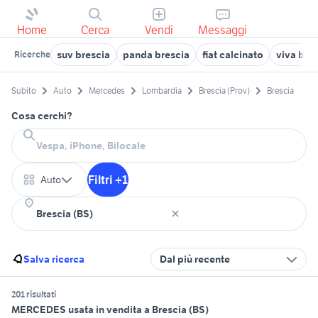
Home
Cerca
Vendi
Messaggi
suv brescia
panda brescia
fiat calcinato
viva bre
Ricerche
Subito
Auto
Mercedes
Lombardia
Brescia (Prov)
Brescia
Cosa cerchi?
Filtri +1
Auto
Salva ricerca
Dal più recente
201 risultati
MERCEDES usata in vendita a Brescia (BS)