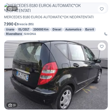
10
MERCEDES B180 EURO6 AUTOMATIC"OK NEOPATENTATI
7.990 €
Brescia
(
BS
)
Usato
01/2017
200000 Km
Diesel
Automatico
Euro 6
Rivenditore
SIMONA
19