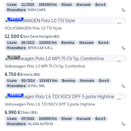
Usato
11/2015
185000 Km
Diesel
Manuale
Euro 6
Rivenditore
DON CARS
Vetrina
VOLKSWAGEN Polo 1.0 TSI Style
12.500 €
San Zeno Naviglio
(
BS
)
Usato
05/2022
102565 Km
Benzina
Manuale
Euro 6
Rivenditore
EFFE CAR S.R.L.
15
Volkswagen Polo 1.0 MPI 75 CV 5p. Comfortline
6.750 €
Brescia
(
BS
)
Usato
05/2014
135453 Km
Benzina
Manuale
Euro 6
Rivenditore
E.P.GJ. SRL
Vetrina
Volkswagen Polo 1.6 TDI 90CV DPF 5 porte Highline
6.990 €
Chiari
(
BS
)
Usato
07/2010
160000 Km
Diesel
Manuale
Euro 5
Rivenditore
KLASS AUTO 01