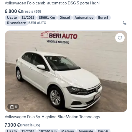
Volkswagen Polo cambi automatico DSG 5 porte Highl
6.800 €
Brescia
(
BS
)
Usato
11/2011
85691 Km
Diesel
Automatico
Euro 5
Rivenditore
BERI AUTO
8
Volkswagen Polo 5p. Highline BlueMotion Technology
7.300 €
Brescia
(
BS
)
Usato
11/2018
197561 Km
Metano
Manuale
Euro 6