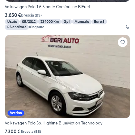
Volkswagen Polo 1.6 5 porte Comfortline BiFuel
3.650 €
Brescia
(
BS
)
Usato
05/2012
234000 Km
Gpl
Manuale
Euro 5
Rivenditore
Kingauto
Vetrina
Volkswagen Polo 5p. Highline BlueMotion Technology
7.300 €
Brescia
(
BS
)