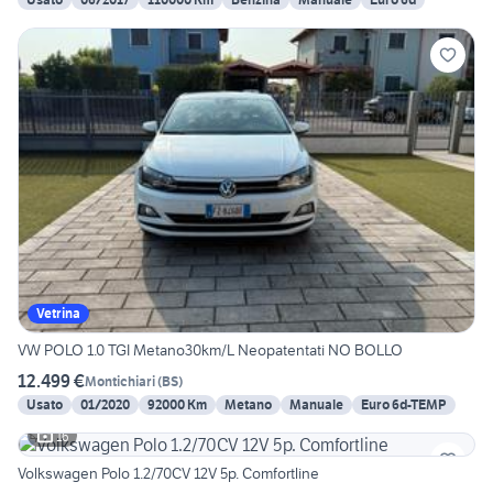
Vetrina
VW POLO 1.0 TGI Metano30km/L Neopatentati NO BOLLO
12.499 €
Montichiari
(
BS
)
Usato
01/2020
92000 Km
Metano
Manuale
Euro 6d-TEMP
16
Volkswagen Polo 1.2/70CV 12V 5p. Comfortline