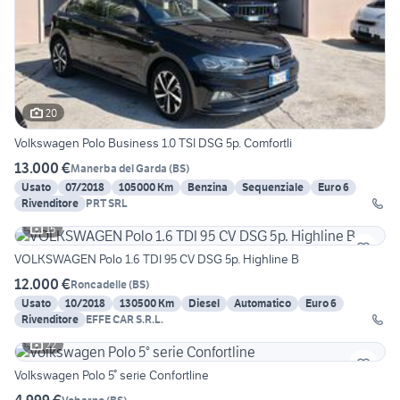
20
Volkswagen Polo Business 1.0 TSI DSG 5p. Comfortli
13.000 €
Manerba del Garda
(
BS
)
Usato
07/2018
105000 Km
Benzina
Sequenziale
Euro 6
Rivenditore
PRT SRL
15
VOLKSWAGEN Polo 1.6 TDI 95 CV DSG 5p. Highline B
12.000 €
Roncadelle
(
BS
)
Usato
10/2018
130500 Km
Diesel
Automatico
Euro 6
Rivenditore
EFFE CAR S.R.L.
22
Volkswagen Polo 5° serie Confortline