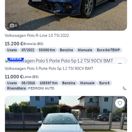
6
Volkswagen Polo R-Line 1.0 TSI 2022
15.200 €
Brescia
(
BS
)
Usato
07/2022
55000 Km
Benzina
Manuale
Euro 6d-TEMP
Vetrina
Volkswagen Polo 5 Porte Polo 5p 1.2 TSI 90CV BMT
11.000 €
Leno
(
BS
)
Usato
05/2016
105597 Km
Benzina
Manuale
Euro 6
Rivenditore
PEDRONI AUTO