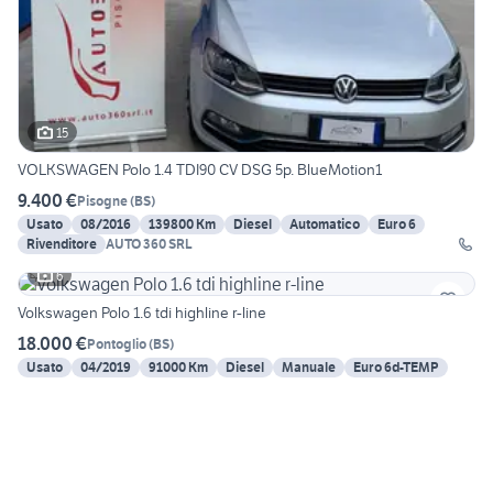
15
VOLKSWAGEN Polo 1.4 TDI90 CV DSG 5p. BlueMotion1
9.400 €
Pisogne
(
BS
)
Usato
08/2016
139800 Km
Diesel
Automatico
Euro 6
Rivenditore
AUTO 360 SRL
6
Volkswagen Polo 1.6 tdi highline r-line
18.000 €
Pontoglio
(
BS
)
Usato
04/2019
91000 Km
Diesel
Manuale
Euro 6d-TEMP