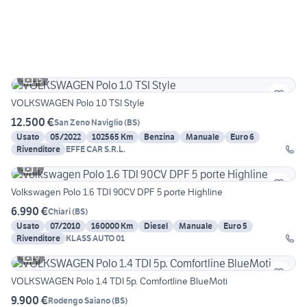
15
VOLKSWAGEN Polo 1.0 TSI Style
12.500 €
San Zeno Naviglio
(
BS
)
Usato
05/2022
102565 Km
Benzina
Manuale
Euro 6
Rivenditore
EFFE CAR S.R.L.
7
Volkswagen Polo 1.6 TDI 90CV DPF 5 porte Highline
6.990 €
Chiari
(
BS
)
Usato
07/2010
160000 Km
Diesel
Manuale
Euro 5
Rivenditore
KLASS AUTO 01
9
VOLKSWAGEN Polo 1.4 TDI 5p. Comfortline BlueMoti
9.900 €
Rodengo Saiano
(
BS
)