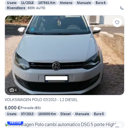
Usato
11/2018
197561 Km
Metano
Manuale
Euro 6
Rivenditore
BERI AUTO
4
VOLKSWAGEN POLO 07/2013 - 1.2 DIESEL
6.000 €
Prevalle
(
BS
)
Usato
07/2013
180000 Km
Diesel
Manuale
Euro 5
Vetrina