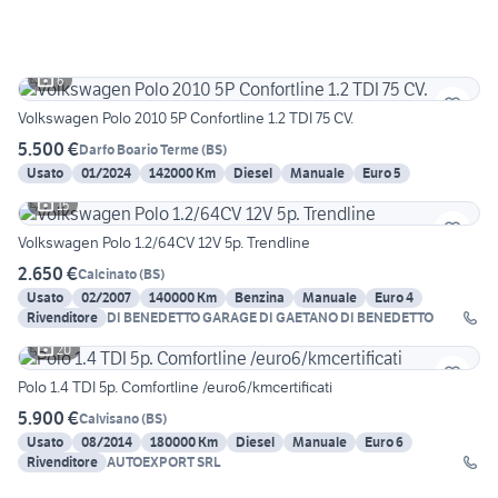
6
Volkswagen Polo 2010 5P Confortline 1.2 TDI 75 CV.
5.500 €
Darfo Boario Terme
(
BS
)
Usato
01/2024
142000 Km
Diesel
Manuale
Euro 5
15
Volkswagen Polo 1.2/64CV 12V 5p. Trendline
2.650 €
Calcinato
(
BS
)
Usato
02/2007
140000 Km
Benzina
Manuale
Euro 4
Rivenditore
DI BENEDETTO GARAGE DI GAETANO DI BENEDETTO
20
Polo 1.4 TDI 5p. Comfortline /euro6/kmcertificati
5.900 €
Calvisano
(
BS
)
Usato
08/2014
180000 Km
Diesel
Manuale
Euro 6
Rivenditore
AUTOEXPORT SRL