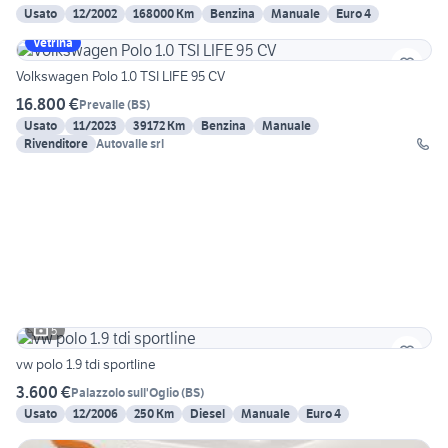
Usato
12/2002
168000 Km
Benzina
Manuale
Euro 4
Vetrina
Volkswagen Polo 1.0 TSI LIFE 95 CV
16.800 €
Prevalle
(
BS
)
Usato
11/2023
39172 Km
Benzina
Manuale
Rivenditore
Autovalle srl
5
vw polo 1.9 tdi sportline
3.600 €
Palazzolo sull'Oglio
(
BS
)
Usato
12/2006
250 Km
Diesel
Manuale
Euro 4