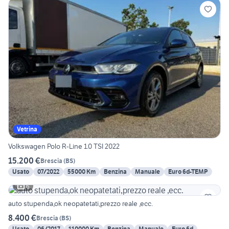
Vetrina
Volkswagen Polo R-Line 1.0 TSI 2022
15.200 €
Brescia
(
BS
)
Usato
07/2022
55000 Km
Benzina
Manuale
Euro 6d-TEMP
6
auto stupenda,ok neopatetati,prezzo reale ,ecc.
8.400 €
Brescia
(
BS
)
Usato
06/2017
110000 Km
Benzina
Manuale
Euro 6d