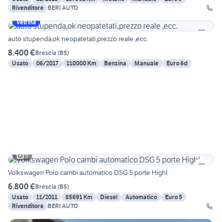
Rivenditore
BERI AUTO
Vetrina
auto stupenda,ok neopatetati,prezzo reale ,ecc.
8.400 €
Brescia
(
BS
)
Usato
06/2017
110000 Km
Benzina
Manuale
Euro 6d
8
Volkswagen Polo cambi automatico DSG 5 porte Highl
6.800 €
Brescia
(
BS
)
Usato
11/2011
85691 Km
Diesel
Automatico
Euro 5
Rivenditore
BERI AUTO