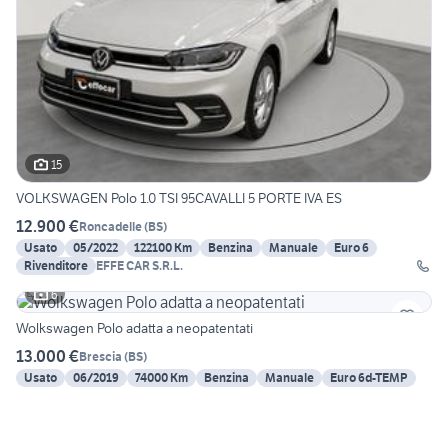
15
VOLKSWAGEN Polo 1.0 TSI 95CAVALLI 5 PORTE IVA ES
12.900 €
Roncadelle
(
BS
)
Usato
05/2022
122100 Km
Benzina
Manuale
Euro 6
Rivenditore
EFFE CAR S.R.L.
6
Wolkswagen Polo adatta a neopatentati
13.000 €
Brescia
(
BS
)
Usato
06/2019
74000 Km
Benzina
Manuale
Euro 6d-TEMP