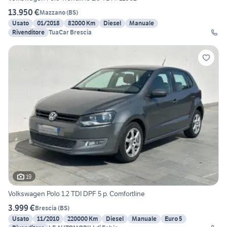
13.950 €
Mazzano
(
BS
)
Usato
01/2018
82000 Km
Diesel
Manuale
Rivenditore
TuaCar Brescia
19
Volkswagen Polo 1.2 TDI DPF 5 p. Comfortline
3.999 €
Brescia
(
BS
)
Usato
11/2010
220000 Km
Diesel
Manuale
Euro 5