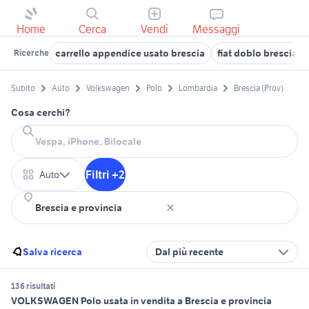
Home
Cerca
Vendi
Messaggi
carrello appendice usato brescia
fiat doblo brescia
Ricerche
Subito
Auto
Volkswagen
Polo
Lombardia
Brescia (Prov)
Cosa cerchi?
Filtri +2
Auto
Salva ricerca
Dal più recente
136 risultati
VOLKSWAGEN Polo usata in vendita a Brescia e provincia