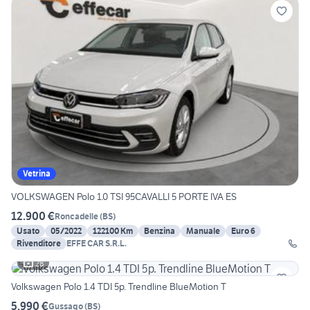
Vetrina
VOLKSWAGEN Polo 1.0 TSI 95CAVALLI 5 PORTE IVA ES
12.900 €
Roncadelle
(
BS
)
Usato
05/2022
122100 Km
Benzina
Manuale
Euro 6
Rivenditore
EFFE CAR S.R.L.
28
Volkswagen Polo 1.4 TDI 5p. Trendline BlueMotion T
5.990 €
Gussago
(
BS
)