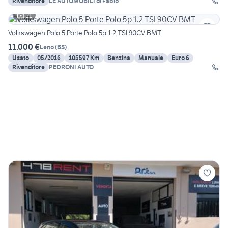
Rivenditore
LE AUTOMOBILI di Fabio
21
Volkswagen Polo 5 Porte Polo 5p 1.2 TSI 90CV BMT
11.000 €
Leno
(
BS
)
Usato
05/2016
105597 Km
Benzina
Manuale
Euro 6
Rivenditore
PEDRONI AUTO