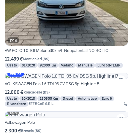
6
VW POLO 1.0 TGI Metano30km/L Neopatentati NO BOLLO
12.499 €
Montichiari
(
BS
)
Usato
01/2020
92000 Km
Metano
Manuale
Euro 6d-TEMP
Vetrina
VOLKSWAGEN Polo 1.6 TDI 95 CV DSG 5p. Highline B
12.000 €
Roncadelle
(
BS
)
Usato
10/2018
130500 Km
Diesel
Automatico
Euro 6
Rivenditore
EFFE CAR S.R.L.
6
Volkswagen Polo
2.300 €
Brescia
(
BS
)