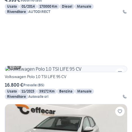
4.999 €
Vobarno
(
BS
)
Usato
01/2014
170000 Km
Diesel
Manuale
Rivenditore
AUTODIRECT
20
Volkswagen Polo 1.0 TSI LIFE 95 CV
16.800 €
Prevalle
(
BS
)
Usato
11/2023
39172 Km
Benzina
Manuale
Rivenditore
Autovalle srl