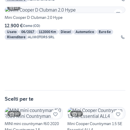
13
Mini Cooper D Clubman 2.0 Hype
12.900 €
Como
(
CO
)
Usato
06/2017
112000 Km
Diesel
Automatico
Euro 6e
Rivenditore
ALIMOTORS SRL
Scelti per te
30
18
MINI mini countryman f60 2020
Mini Cooper Countryman 1.5 SE
Mini Countryman 1.5
Essential ALL4