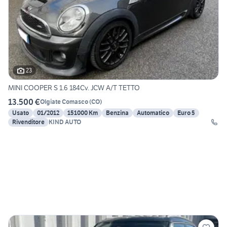
23
MINI COOPER S 1.6 184Cv. JCW A/T TETTO
13.500 €
Olgiate Comasco
(
CO
)
Usato
01/2012
151000 Km
Benzina
Automatico
Euro 5
Rivenditore
KIND AUTO