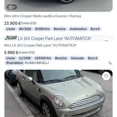
6
Mini John Cooper Works sedili a Guscio + Remus
23.900 €
Como
(
CO
)
Usato
06/2018
83000 Km
Benzina
Automatico
Euro 6
5
Mini 1.6 16V Cooper Park Lane *AUTOMATICA*
5.990 €
Arosio
(
CO
)
Usato
12/2005
135000 Km
Benzina
Manuale
Euro 4
Rivenditore
RUBEN BENELLI