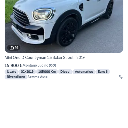
26
Mini One D Countryman 1.5 Baker Street - 2019
15.900 €
Montano Lucino
(
CO
)
Usato
02/2019
105000 Km
Diesel
Automatico
Euro 6
Rivenditore
Aemme Auto