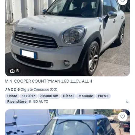
15
MINI COOPER COUNTRYMAN 1.6D 111Cv. ALL 4
7.500 €
Olgiate Comasco
(
CO
)
Usato
11/2012
208000 Km
Diesel
Manuale
Euro 5
Rivenditore
KIND AUTO