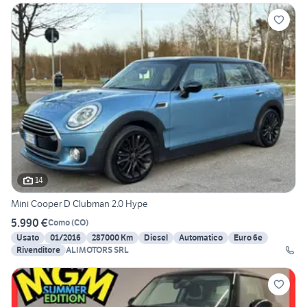
14
Mini Cooper D Clubman 2.0 Hype
5.990 €
Como
(
CO
)
Usato
01/2016
287000 Km
Diesel
Automatico
Euro 6e
Rivenditore
ALIMOTORS SRL