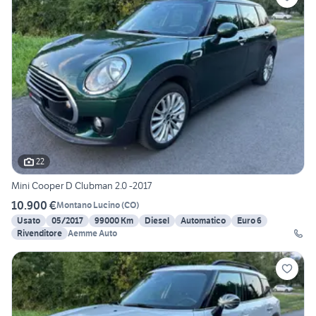
22
Mini Cooper D Clubman 2.0 -2017
10.900 €
Montano Lucino
(
CO
)
Usato
05/2017
99000 Km
Diesel
Automatico
Euro 6
Rivenditore
Aemme Auto