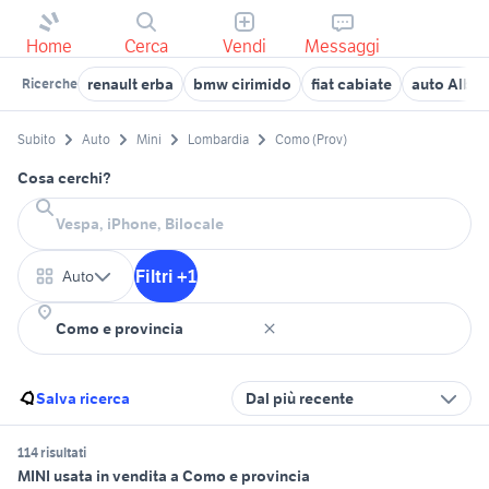
Home
Cerca
Vendi
Messaggi
renault erba
bmw cirimido
fiat cabiate
auto Albe
Ricerche
Subito
Auto
Mini
Lombardia
Como (Prov)
Cosa cerchi?
Filtri +1
Auto
Salva ricerca
Dal più recente
114 risultati
MINI usata in vendita a Como e provincia