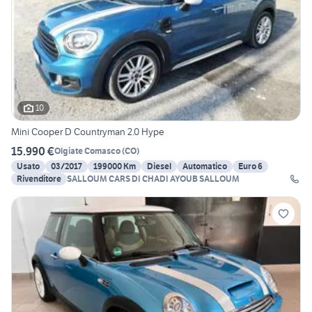
10
Mini Cooper D Countryman 2.0 Hype
15.990 €
Olgiate Comasco
(
CO
)
Usato
03/2017
199000 Km
Diesel
Automatico
Euro 6
Rivenditore
SALLOUM CARS DI CHADI AYOUB SALLOUM