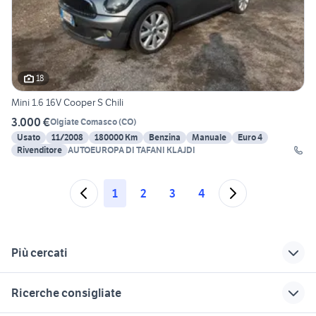
18
Mini 1.6 16V Cooper S Chili
3.000 €
Olgiate Comasco
(
CO
)
Usato
11/2008
180000 Km
Benzina
Manuale
Euro 4
Rivenditore
AUTOEUROPA DI TAFANI KLAJDI
1
2
3
4
Più cercati
Correlati
Richerche simili
Suggerimenti
Ricerche consigliate
box accessori auto
bmw z4 usata
cerchi 17 accessori