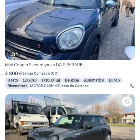
5
Mini Cooper S countryman DA RIPARARE
3.800 €
Senna Comasco
(
CO
)
Usato
12/2010
171000 Km
Benzina
Automatico
Euro 5
Rivenditore
MOTOR CASH di Riccardo Carraro