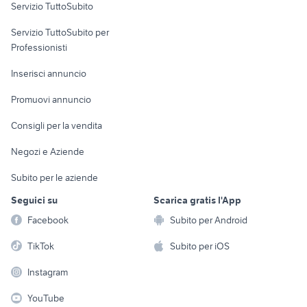
Servizio TuttoSubito
elettronica
per la casa e la
sports e hobby
Servizio TuttoSubito per
persona
Informatica
Animali
Professionisti
Arredamento e
Console e
Accessori per
Casalinghi
Inserisci annuncio
Videogiochi
animali
Elettrodomestici
Promuovi annuncio
Audio/Video
Musica e Film
Giardino e Fai da te
Consigli per la vendita
Fotografia
Libri e Riviste
Abbigliamento e
Negozi e Aziende
Telefonia
Strumenti Musicali
Accessori
Subito per le aziende
Sports
Tutto per i bambini
Seguici su
Scarica gratis l'App
Biciclette
Facebook
Subito per Android
Collezionismo
TikTok
Subito per iOS
Instagram
YouTube