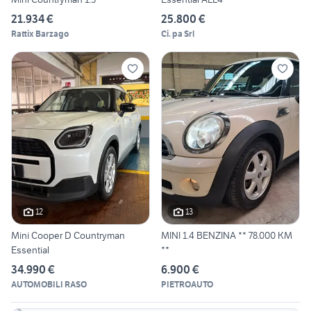
21.934 €
25.800 €
Rattix Barzago
Ci. pa Srl
12
13
Mini Cooper D Countryman
MINI 1.4 BENZINA ** 78.000 KM
Essential
**
34.990 €
6.900 €
AUTOMOBILI RASO
PIETROAUTO