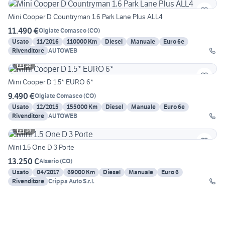
Mini Cooper D Countryman 1.6 Park Lane Plus ALL4
11.490 €
Olgiate Comasco
(
CO
)
Usato
11/2016
110000 Km
Diesel
Manuale
Euro 6e
Rivenditore
AUTOWEB
18
Mini Cooper D 1.5* EURO 6*
9.490 €
Olgiate Comasco
(
CO
)
Usato
12/2015
155000 Km
Diesel
Manuale
Euro 6e
Rivenditore
AUTOWEB
14
Mini 1.5 One D 3 Porte
13.250 €
Alserio
(
CO
)
Usato
04/2017
69000 Km
Diesel
Manuale
Euro 6
Rivenditore
Crippa Auto S.r.l.