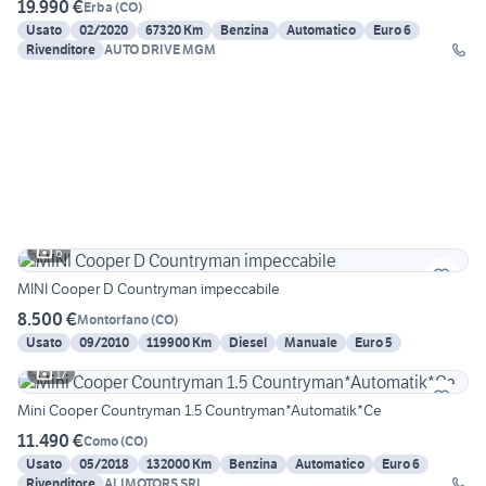
19.990 €
Erba
(
CO
)
Usato
02/2020
67320 Km
Benzina
Automatico
Euro 6
Rivenditore
AUTO DRIVE MGM
6
MINI Cooper D Countryman impeccabile
8.500 €
Montorfano
(
CO
)
Usato
09/2010
119900 Km
Diesel
Manuale
Euro 5
17
Mini Cooper Countryman 1.5 Countryman*Automatik*Ce
11.490 €
Como
(
CO
)
Usato
05/2018
132000 Km
Benzina
Automatico
Euro 6
Rivenditore
ALIMOTORS SRL