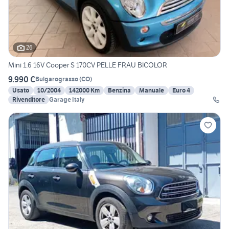
26
Mini 1.6 16V Cooper S 170CV PELLE FRAU BICOLOR
9.990 €
Bulgarograsso
(
CO
)
Usato
10/2004
142000 Km
Benzina
Manuale
Euro 4
Rivenditore
Garage Italy