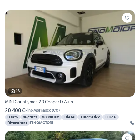
28
MINI Countryman 2.0 Cooper D Auto
20.400 €
Fino Mornasco
(
CO
)
Usato
06/2023
90000 Km
Diesel
Automatico
Euro 6
Rivenditore
FINOMOTORI