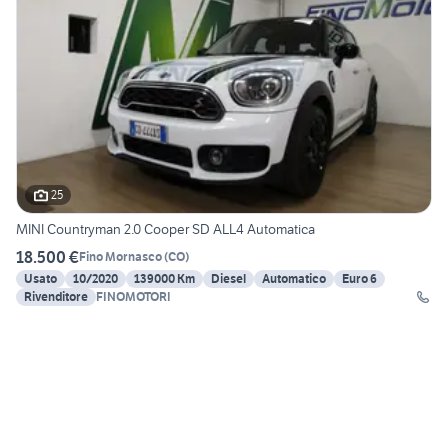
25
MINI Countryman 2.0 Cooper SD ALL4 Automatica
18.500 €
Fino Mornasco
(
CO
)
Usato
10/2020
139000 Km
Diesel
Automatico
Euro 6
Rivenditore
FINOMOTORI