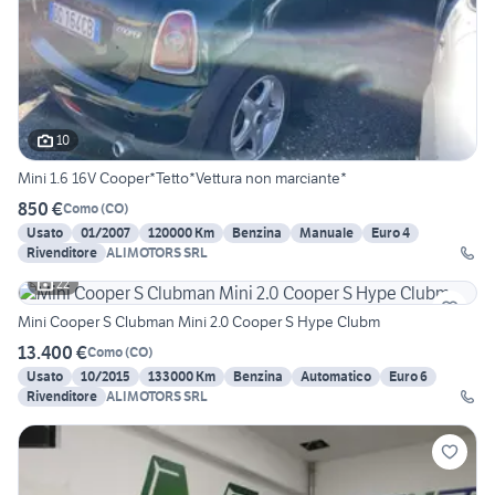
10
Mini 1.6 16V Cooper*Tetto*Vettura non marciante*
850 €
Como
(
CO
)
Usato
01/2007
120000 Km
Benzina
Manuale
Euro 4
Rivenditore
ALIMOTORS SRL
22
Mini Cooper S Clubman Mini 2.0 Cooper S Hype Clubm
13.400 €
Como
(
CO
)
Usato
10/2015
133000 Km
Benzina
Automatico
Euro 6
Rivenditore
ALIMOTORS SRL