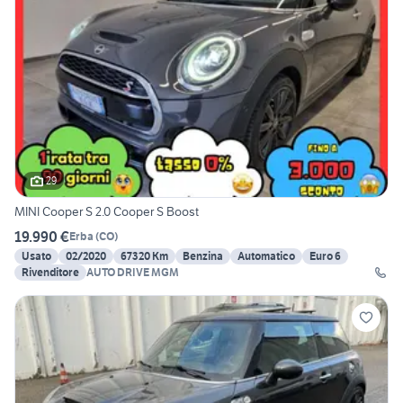
29
MINI Cooper S 2.0 Cooper S Boost
19.990 €
Erba
(
CO
)
Usato
02/2020
67320 Km
Benzina
Automatico
Euro 6
Rivenditore
AUTO DRIVE MGM