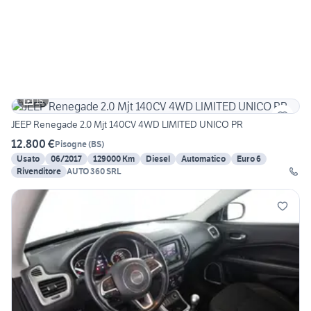
15
JEEP Renegade 2.0 Mjt 140CV 4WD LIMITED UNICO PR
12.800 €
Pisogne
(
BS
)
Usato
06/2017
129000 Km
Diesel
Automatico
Euro 6
Rivenditore
AUTO 360 SRL