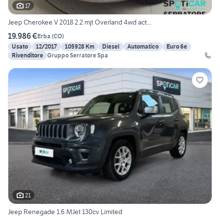
17
Jeep Cherokee V 2018 2.2 mjt Overland 4wd act...
19.986 €
Erba
(
CO
)
Usato
12/2017
105928 Km
Diesel
Automatico
Euro 6e
Rivenditore
Gruppo Serratore Spa
21
Jeep Renegade 1.6 MJet 130cv Limited