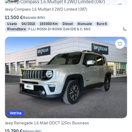
Jeep Compass 1.6 Multijet II 2WD Limited (087)
11.500 €
Bozzolo
(
MN
)
Usato
04/2018
193000 Km
Diesel
Manuale
Euro 6
Rivenditore
F.LLI ROSSI DI ROSSI DAVIDE & C. SNC
Vetrina
Jeep Renegade 1.6 MJet DDCT 120cv Business
15.790 €
Milano
(
MI
)