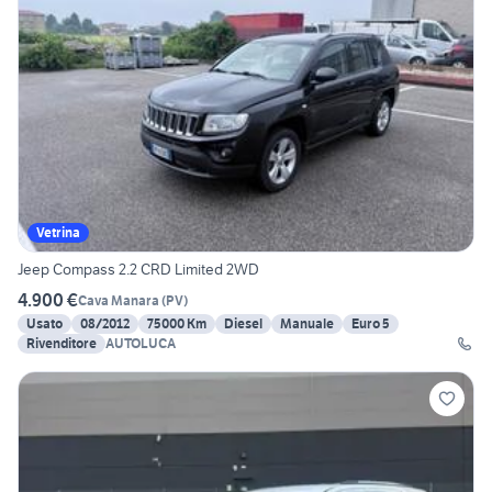
Vetrina
Jeep Compass 2.2 CRD Limited 2WD
4.900 €
Cava Manara
(
PV
)
Usato
08/2012
75000 Km
Diesel
Manuale
Euro 5
Rivenditore
AUTOLUCA