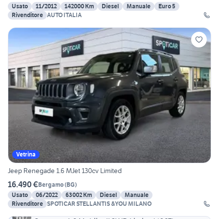
Usato
11/2012
142000 Km
Diesel
Manuale
Euro 5
Rivenditore
AUTO ITALIA
Vetrina
Jeep Renegade 1.6 MJet 130cv Limited
16.490 €
Bergamo
(
BG
)
Usato
06/2022
63002 Km
Diesel
Manuale
Rivenditore
SPOTICAR STELLANTIS &YOU MILANO
7