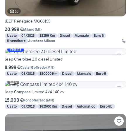
10
JEEP Renegade MG08195
20.999 €
Milano
(
MI
)
Usato
04/2023
18259 Km
Diesel
Manuale
Euro 6
Rivenditore
Autohero Milano
Vetrina
Jeep Cherokee 2.0 diesel Limited
8.999 €
Castel Goffredo
(
MN
)
Usato
06/2015
180000 Km
Diesel
Manuale
Euro 5
6
Jeep Compass Limited 4x4 140 cv
15.000 €
Roncoferraro
(
MN
)
Usato
05/2018
162500 Km
Diesel
Automatico
Euro 6b