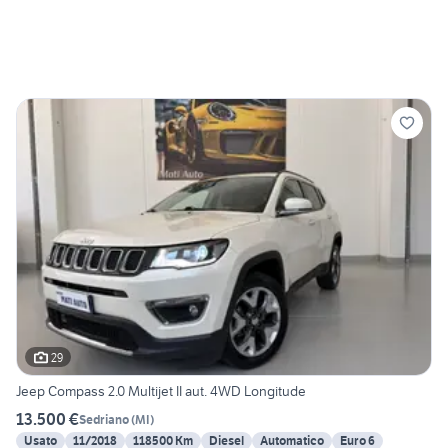
29
Jeep Compass 2.0 Multijet II aut. 4WD Longitude
13.500 €
Sedriano
(
MI
)
Usato
11/2018
118500 Km
Diesel
Automatico
Euro 6