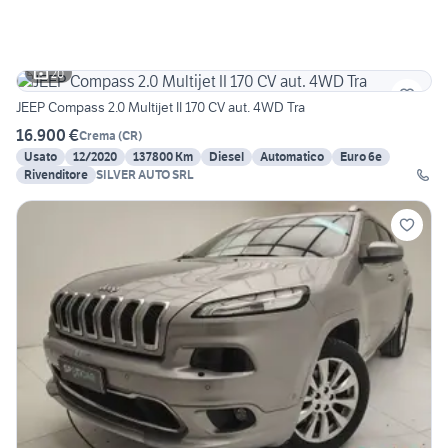
20
JEEP Compass 2.0 Multijet II 170 CV aut. 4WD Tra
16.900 €
Crema
(
CR
)
Usato
12/2020
137800 Km
Diesel
Automatico
Euro 6e
Rivenditore
SILVER AUTO SRL