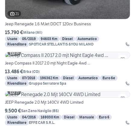
21
Jeep Renegade 1.6 MJet DDCT 120cv Business
15.790 €
Milano
(
MI
)
Usato
05/2019
94603 Km
Diesel
Automatico
Rivenditore
SPOTICAR STELLANTIS &YOU MILANO
15
Jeep Compass II 2017 2.0 mjt Night Eagle 4wd ...
13.486 €
Erba
(
CO
)
Usato
07/2018
196362 Km
Diesel
Automatico
Euro 6e
Rivenditore
Gruppo Serratore Spa
15
JEEP Renegade 2.0 Mjt 140CV 4WD Limited
9.500 €
San Zeno Naviglio
(
BS
)
Usato
04/2016
169030 Km
Diesel
Manuale
Euro 6
Rivenditore
EFFE CAR S.R.L.