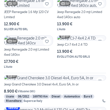
20
20
JEEP Renegade 1.6 Mjt 120 CV
Jeep Renegade 2.0 mjt Limited
Limited
4wd 140cv auto
12.900 €
13.900 €
SILVER AUTO SRL
L'Auto
13
20
Jeep CJ-7 4x4 2.4 TD
Jeep Renegade 2.0 mjt Limited
13.900 €
4wd 140cv
EVOLUTION AUTO SRLS
17.700 €
L'Auto
27
Jeep Grand Cherokee 3.0 Diesel 4x4, Euro 5A, In or
8.900 €
Vittuone
(
MI
)
Usato
06/2012
169793 Km
Diesel
Automatico
Euro 5
Rivenditore
Supercaritaly
Vetrina