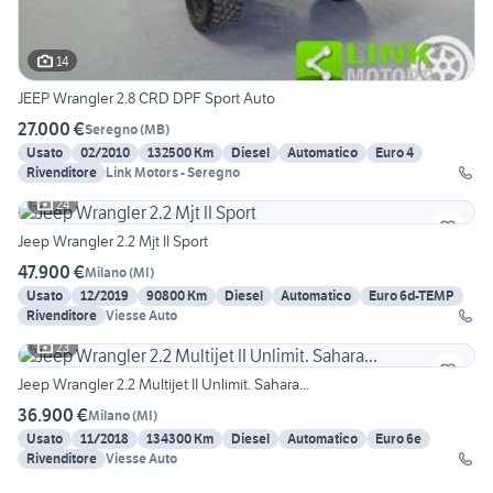
14
JEEP Wrangler 2.8 CRD DPF Sport Auto
27.000 €
Seregno
(
MB
)
Usato
02/2010
132500 Km
Diesel
Automatico
Euro 4
Rivenditore
Link Motors - Seregno
24
Jeep Wrangler 2.2 Mjt II Sport
47.900 €
Milano
(
MI
)
Usato
12/2019
90800 Km
Diesel
Automatico
Euro 6d-TEMP
Rivenditore
Viesse Auto
23
Jeep Wrangler 2.2 Multijet II Unlimit. Sahara...
36.900 €
Milano
(
MI
)
Usato
11/2018
134300 Km
Diesel
Automatico
Euro 6e
Rivenditore
Viesse Auto