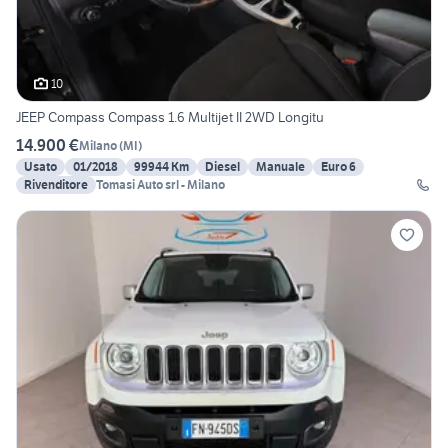
10
JEEP Compass Compass 1.6 Multijet II 2WD Longitu
14.900 €
Milano
(
MI
)
Usato
01/2018
99944 Km
Diesel
Manuale
Euro 6
Rivenditore
Tomasi Auto srl - Milano