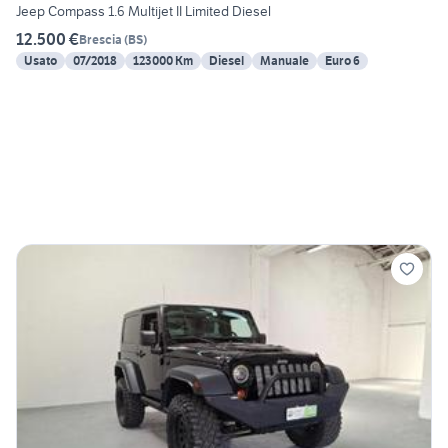
Jeep Compass 1.6 Multijet II Limited Diesel
12.500 €
Brescia
(
BS
)
Usato
07/2018
123000 Km
Diesel
Manuale
Euro 6