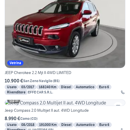
Vetrina
JEEP Cherokee 2.2 Mjt II 4WD LIMITED
10.900 €
San Zeno Naviglio
(
BS
)
Usato
03/2017
168240 Km
Diesel
Automatico
Euro 6
Rivenditore
EFFE CAR S.R.L.
16
Jeep Compass 2.0 Multijet II aut. 4WD Longitude
8.990 €
Como
(
CO
)
Usato
08/2018
191000 Km
Diesel
Automatico
Euro 6
Rivenditore
ALIMOTORS SRL