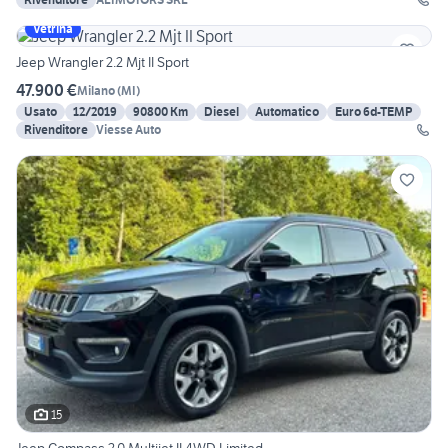
Vetrina
Jeep Wrangler 2.2 Mjt II Sport
47.900 €
Milano
(
MI
)
Usato
12/2019
90800 Km
Diesel
Automatico
Euro 6d-TEMP
Rivenditore
Viesse Auto
15