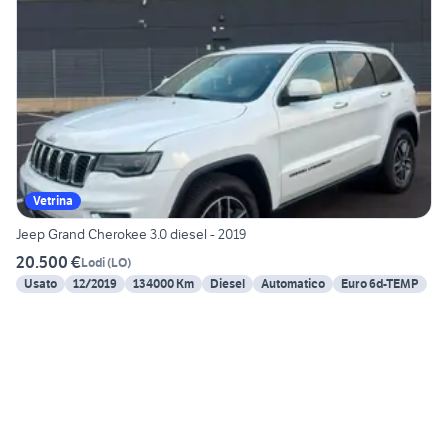
Vetrina
Jeep Grand Cherokee 3.0 diesel - 2019
20.500 €
Lodi
(
LO
)
Usato
12/2019
134000 Km
Diesel
Automatico
Euro 6d-TEMP