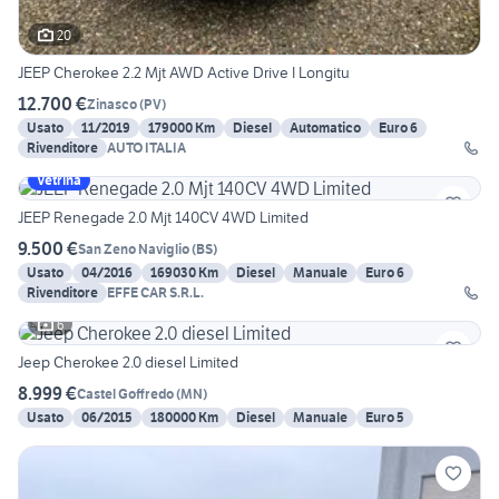
20
JEEP Cherokee 2.2 Mjt AWD Active Drive I Longitu
12.700 €
Zinasco
(
PV
)
Usato
11/2019
179000 Km
Diesel
Automatico
Euro 6
Rivenditore
AUTO ITALIA
Vetrina
JEEP Renegade 2.0 Mjt 140CV 4WD Limited
9.500 €
San Zeno Naviglio
(
BS
)
Usato
04/2016
169030 Km
Diesel
Manuale
Euro 6
Rivenditore
EFFE CAR S.R.L.
6
Jeep Cherokee 2.0 diesel Limited
8.999 €
Castel Goffredo
(
MN
)
Usato
06/2015
180000 Km
Diesel
Manuale
Euro 5