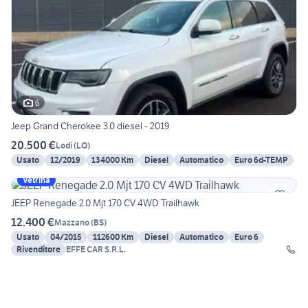
6
Jeep Grand Cherokee 3.0 diesel - 2019
20.500 €
Lodi
(
LO
)
Usato
12/2019
134000 Km
Diesel
Automatico
Euro 6d-TEMP
Vetrina
JEEP Renegade 2.0 Mjt 170 CV 4WD Trailhawk
12.400 €
Mazzano
(
BS
)
Usato
04/2015
112600 Km
Diesel
Automatico
Euro 6
Rivenditore
EFFE CAR S.R.L.