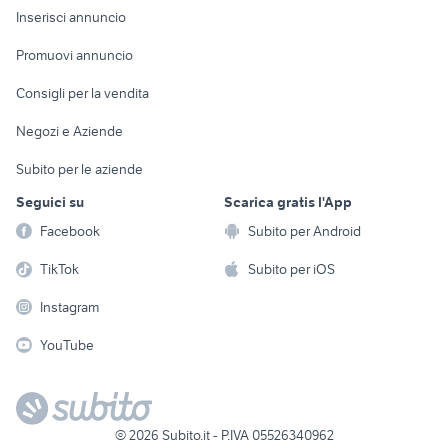
Console e
Accessori per
Casalinghi
Inserisci annuncio
Videogiochi
animali
Elettrodomestici
Promuovi annuncio
Audio/Video
Musica e Film
Giardino e Fai da te
Consigli per la vendita
Fotografia
Libri e Riviste
Abbigliamento e
Negozi e Aziende
Telefonia
Strumenti Musicali
Accessori
Subito per le aziende
Sports
Tutto per i bambini
Seguici su
Scarica gratis l'App
Biciclette
Facebook
Subito per Android
Collezionismo
TikTok
Subito per iOS
Instagram
YouTube
©
2026
Subito.it - P.IVA 05526340962