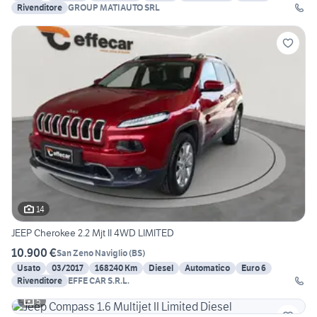
Rivenditore
GROUP MATIAUTO SRL
14
JEEP Cherokee 2.2 Mjt II 4WD LIMITED
10.900 €
San Zeno Naviglio
(
BS
)
Usato
03/2017
168240 Km
Diesel
Automatico
Euro 6
Rivenditore
EFFE CAR S.R.L.
5