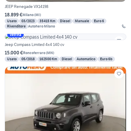
JEEP Renegade VX14198
18.899 €
Milano
(
MI
)
Usato
03/2023
35415 Km
Diesel
Manuale
Euro 6
Rivenditore
Autohero Milano
Vetrina
Jeep Compass Limited 4x4 140 cv
15.000 €
Roncoferraro
(
MN
)
Usato
05/2018
162500 Km
Diesel
Automatico
Euro 6b