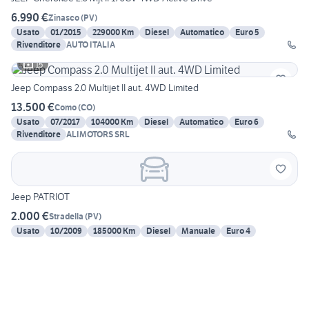
6.990 €
Zinasco
(
PV
)
Usato
01/2015
229000 Km
Diesel
Automatico
Euro 5
Rivenditore
AUTO ITALIA
15
Jeep Compass 2.0 Multijet II aut. 4WD Limited
13.500 €
Como
(
CO
)
Usato
07/2017
104000 Km
Diesel
Automatico
Euro 6
Rivenditore
ALIMOTORS SRL
Jeep PATRIOT
2.000 €
Stradella
(
PV
)
Usato
10/2009
185000 Km
Diesel
Manuale
Euro 4