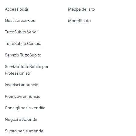
toyota monovolume 7 posti
harley davidson usata roma
Caravan e Camper
Accessibilità
Mappa del sito
quad 400cc
ducati 998 moto
Loft, mansarde e
Veicoli commerciali
altro
Gestisci cookies
Modelli auto
Case vacanza
TuttoSubito Vendi
Uffici e Locali
TuttoSubito Compra
commerciali
Servizio TuttoSubito
elettronica
per la casa e la
sports e hobby
Servizio TuttoSubito per
persona
Informatica
Animali
Professionisti
Arredamento e
Console e
Accessori per
Casalinghi
Inserisci annuncio
Videogiochi
animali
Elettrodomestici
Promuovi annuncio
Audio/Video
Musica e Film
Giardino e Fai da te
Consigli per la vendita
Fotografia
Libri e Riviste
Abbigliamento e
Negozi e Aziende
Telefonia
Strumenti Musicali
Accessori
Subito per le aziende
Sports
Tutto per i bambini