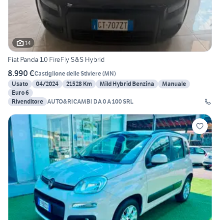
14
Fiat Panda 1.0 FireFly S&S Hybrid
8.990 €
Castiglione delle Stiviere
(
MN
)
Usato
04/2024
21528 Km
Mild Hybrid Benzina
Manuale
Euro 6
Rivenditore
AUTO&RICAMBI DA 0 A 100 SRL