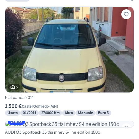
5
Fiat panda 2011
1.500 €
Castel Goffredo
(
MN
)
Usato
01/2011
274000 Km
Altro
Manuale
Euro 5
Vetrina
AUDI Q3 Sportback 35 tfsi mhev S-line edition 150c