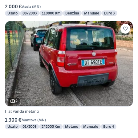
2.000 €
Asola
(
MN
)
Usato
08/2003
110000 Km
Benzina
Manuale
Euro 3
2
Fiat Panda metano
1.300 €
Mantova
(
MN
)
Usato
01/2009
242000 Km
Metano
Manuale
Euro 4