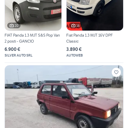
20
16
FIAT Panda 1.3 MJT S&S Pop Van
Fiat Panda 1.3 MJT 16V DPF
2 posti - GANCIO
Classic
6.900 €
3.890 €
SILVER AUTO SRL
AUTOWEB