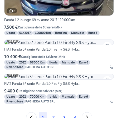
6
Panda 1.2 lounge 69 cv anno 2017 120.000km
7.500 €
Castiglione delle Stiviere
(
MN
)
Usato
01/2017
120000 Km
Benzina
Manuale
Euro 5
13
FIAT Panda 3ª serie Panda 1.0 FireFly S&S Hybr...
10.400 €
Castiglione delle Stiviere
(
MN
)
Usato
2022
58000 Km
Ibrida
Manuale
Euro 6
Rivenditore
PAGHERA AUTO SRL
14
FIAT Panda 3ª serie Panda 1.0 FireFly S&S Hybr...
9.400 €
Castiglione delle Stiviere
(
MN
)
Usato
2022
70000 Km
Ibrida
Manuale
Euro 6
Rivenditore
PAGHERA AUTO SRL
1
2
3
4