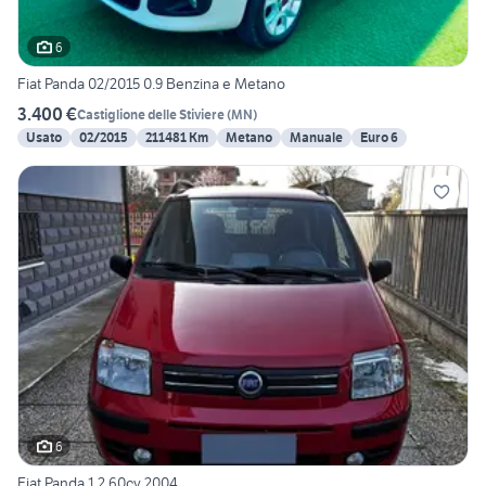
6
Fiat Panda 02/2015 0.9 Benzina e Metano
3.400 €
Castiglione delle Stiviere
(
MN
)
Usato
02/2015
211481 Km
Metano
Manuale
Euro 6
6
Fiat Panda 1.2 60cv 2004