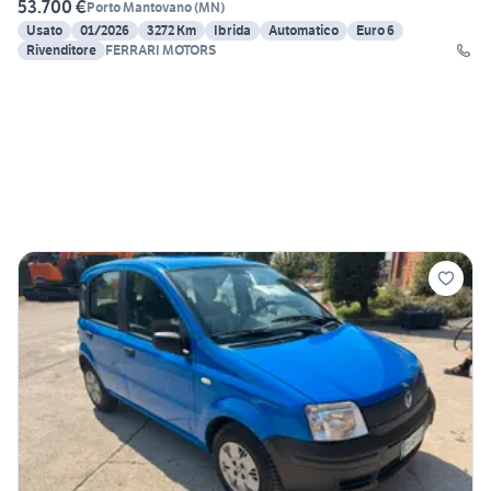
53.700 €
Porto Mantovano
(
MN
)
Usato
01/2026
3272 Km
Ibrida
Automatico
Euro 6
Rivenditore
FERRARI MOTORS