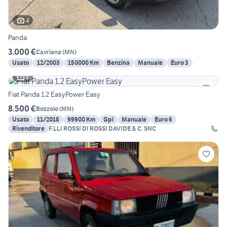
4
Panda
3.000 €
Cavriana
(
MN
)
Usato
12/2003
150000 Km
Benzina
Manuale
Euro 3
8
Fiat Panda 1.2 EasyPower Easy
8.500 €
Bozzolo
(
MN
)
Usato
11/2018
99900 Km
Gpl
Manuale
Euro 6
Rivenditore
F.LLI ROSSI DI ROSSI DAVIDE & C. SNC