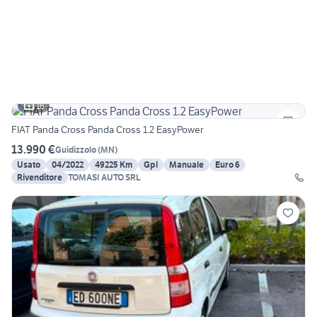
16
FIAT Panda Cross Panda Cross 1.2 EasyPower
13.990 €
Guidizzolo
(
MN
)
Usato
04/2022
49225 Km
Gpl
Manuale
Euro 6
Rivenditore
TOMASI AUTO SRL