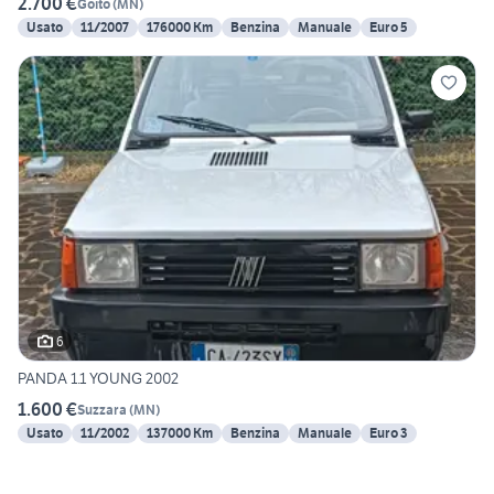
2.700 €
Goito
(
MN
)
Usato
11/2007
176000 Km
Benzina
Manuale
Euro 5
6
PANDA 1.1 YOUNG 2002
1.600 €
Suzzara
(
MN
)
Usato
11/2002
137000 Km
Benzina
Manuale
Euro 3