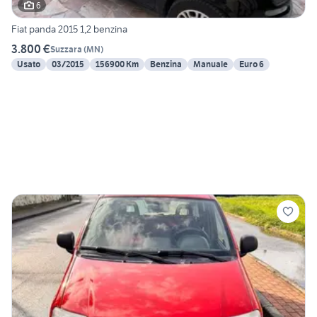
6
Fiat panda 2015 1,2 benzina
3.800 €
Suzzara
(
MN
)
Usato
03/2015
156900 Km
Benzina
Manuale
Euro 6