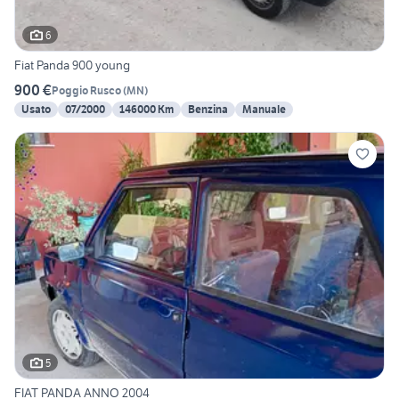
6
Fiat Panda 900 young
900 €
Poggio Rusco
(
MN
)
Usato
07/2000
146000 Km
Benzina
Manuale
5
FIAT PANDA ANNO 2004