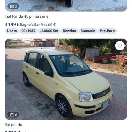
3
Fiat Panda 45 prima serie
3.199 €
Bagnolo San Vito
(
MN
)
Usato
09/1984
130000 Km
Benzina
Manuale
Pre-Euro
6
fiat panda