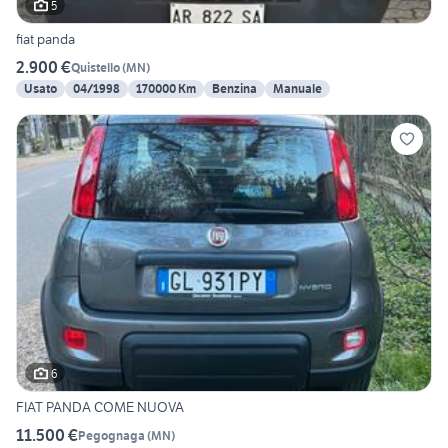
5
fiat panda
2.900 €
Quistello
(
MN
)
Usato
04/1998
170000 Km
Benzina
Manuale
6
FIAT PANDA COME NUOVA
11.500 €
Pegognaga
(
MN
)