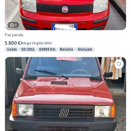
6
Fiat panda
5.800 €
Borgo Virgilio
(
MN
)
Usato
03/2011
60995 Km
Benzina
Manuale