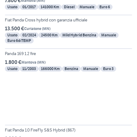
7.800 €
Mantova
(
MN
)
Usato
01/2017
141000 Km
Diesel
Manuale
Euro 6
6
Fiat Panda Cross hybrid con garanzia ufficiale
13.500 €
Curtatone
(
MN
)
Usato
02/2024
24500 Km
Mild Hybrid Benzina
Manuale
Euro 6d-TEMP
6
Panda 169 1.2 fire
1.800 €
Mantova
(
MN
)
Usato
11/2003
166000 Km
Benzina
Manuale
Euro 3
7
Fiat Panda 1.0 FireFly S&S Hybrid (867)