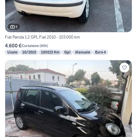
6
Fiat Panda 1.2 GPL Fiat 2010 - 103.000 km
4.600 €
Curtatone
(
MN
)
Usato
10/2010
103023 Km
Gpl
Manuale
Euro 4