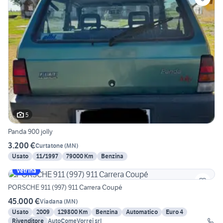
5
Panda 900 jolly
3.200 €
Curtatone
(
MN
)
Usato
11/1997
79000 Km
Benzina
Vetrina
PORSCHE 911 (997) 911 Carrera Coupé
45.000 €
Viadana
(
MN
)
Usato
2009
129800 Km
Benzina
Automatico
Euro 4
Rivenditore
AutoComeVorrei srl