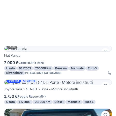
5
Fiat Panda
2.000 €
Castel d'Ario
(
MN
)
Usato
08/2003
200000 Km
Benzina
Manuale
Euro 3
Rivenditore
VITAGLIONE AUTOCARRI
Vetrina
Urgente
Toyota Yaris 1.4 D-4D 5 Porte - Motore indistrutti
1.750 €
Poggio Rusco
(
MN
)
Usato
12/2009
219000 Km
Diesel
Manuale
Euro 4