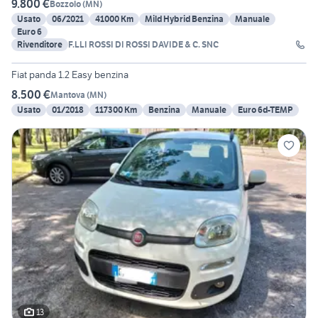
9.800 €
Bozzolo
(
MN
)
Usato
06/2021
41000 Km
Mild Hybrid Benzina
Manuale
Euro 6
Rivenditore
F.LLI ROSSI DI ROSSI DAVIDE & C. SNC
6
Fiat panda 1.2 Easy benzina
8.500 €
Mantova
(
MN
)
Usato
01/2018
117300 Km
Benzina
Manuale
Euro 6d-TEMP
13