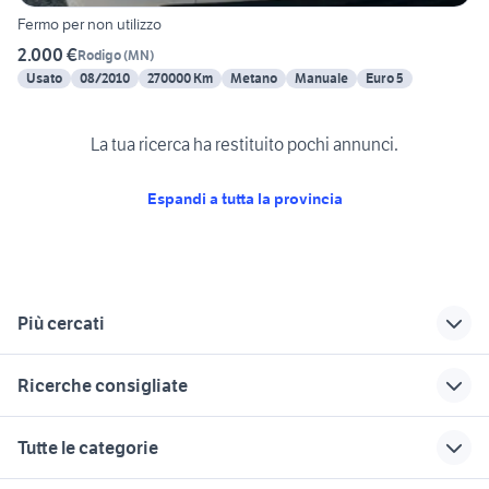
Fermo per non utilizzo
2.000 €
Rodigo
(
MN
)
Usato
08/2010
270000 Km
Metano
Manuale
Euro 5
La tua ricerca ha restituito pochi annunci.
Espandi a tutta la provincia
Più cercati
Correlati
Richerche simili
Suggerimenti
Ricerche consigliate
auto Dosolo
beretta auto erba
auto Taceno
auto usate reggio emilia
auto usate misilmeri
auto Sabbioneta
opel peschiera
bmw castrezzato
Tutte le categorie
borromeo auto
auto usate
suzuki jimny diesel
auto Napoli provincia
bmw Voghera
usate
castiglione delle
fuoristrada