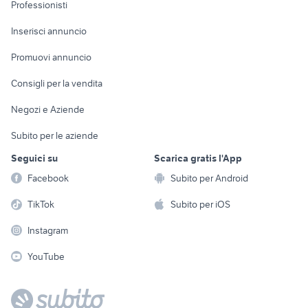
Informatica
Animali
Professionisti
Arredamento e
Console e
Accessori per
Casalinghi
Inserisci annuncio
Videogiochi
animali
Elettrodomestici
Promuovi annuncio
Audio/Video
Musica e Film
Giardino e Fai da te
Consigli per la vendita
Fotografia
Libri e Riviste
Abbigliamento e
Negozi e Aziende
Telefonia
Strumenti Musicali
Accessori
Subito per le aziende
Sports
Tutto per i bambini
Seguici su
Scarica gratis l'App
Biciclette
Facebook
Subito per Android
Collezionismo
TikTok
Subito per iOS
Instagram
YouTube